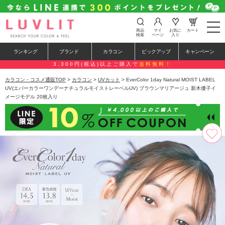
t
商品
マイ
お気に
カート
o
検索
ページ
入り
g
g
ランキング
ブランド
カラコン
ピックアップ
キャンペーン
l
e
3,300円(税込)以上ご購入で
送料無料！
n
a
カラコン・コスメ通販TOP
>
カラコン
>
UVカット
> EverColor 1day Natural MOIST LABEL
v
UV(エバーカラーワンデーナチュラルモイストレーベルUV) ブラウンマリアージュ 新木優子イ
i
メージモデル 20枚入り
g
a
t
i
o
n