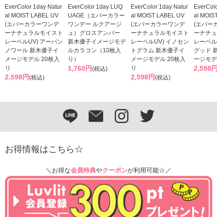
EverColor 1day Natur
EverColor 1day LUQ
EverColor 1day Natur
EverColo
al MOIST LABEL UV
UAGE（エバーカラー
al MOIST LABEL UV
al MOIS
(エバーカラーワンデ
ワンデー ルクアージ
(エバーカラーワンデ
(エバー
ーナチュラルモイスト
ュ）グロスアンバー
ーナチュラルモイスト
ーナチュ
レーベルUV) アーバン
新木優子イメージモデ
レーベルUV) イノセン
レーベル
ノワール 新木優子イ
ルカラコン（10枚入
トグラム 新木優子イ
グッド 
メージモデル 20枚入
り）
メージモデル 20枚入
ージモデ
り
1,760円
り
2,598
(税込)
2,598円
2,598円
(税込)
(税込)
お得情報はこちら☆
＼お得な
会員特典
や
クーポン
が利用可能☆／