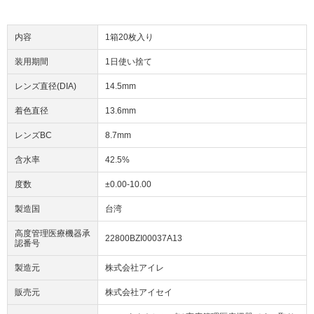
内容
1箱20枚入り
装用期間
1日使い捨て
レンズ直径(DIA)
14.5mm
着色直径
13.6mm
レンズBC
8.7mm
含水率
42.5%
度数
±0.00-10.00
製造国
台湾
高度管理医療機器承
22800BZI00037A13
認番号
製造元
株式会社アイレ
販売元
株式会社アイセイ