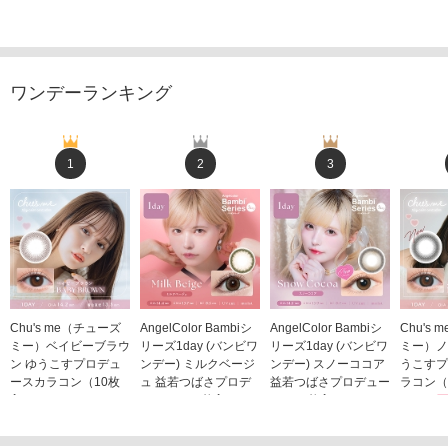
ワンデーランキング
1
2
3
Chu's me（チューズ
AngelColor Bambiシ
AngelColor Bambiシ
Chu's
ミー）ベイビーブラウ
リーズ1day (バンビワ
リーズ1day (バンビワ
ミー）ノ
ン ゆうこすプロデュ
ンデー) ミルクベージ
ンデー) スノーココア
うこすプ
ースカラコン（10枚
ュ 益若つばさプロデ
益若つばさプロデュー
ラコン（
入り）
ュース（10枚入り）
ス（10枚入り）
1,705
1,705円
1,848円
1,848円
(税込)
(税込)
(税込)