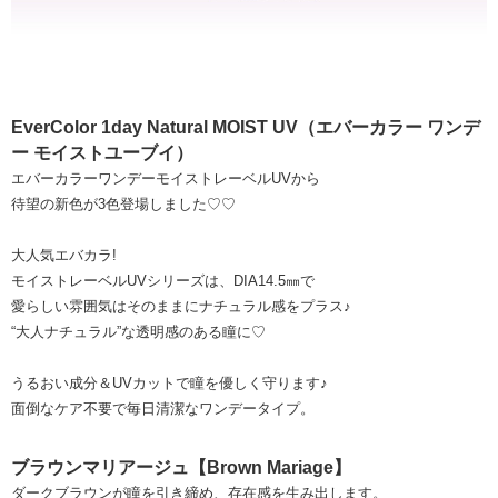
EverColor 1day Natural MOIST UV（エバーカラー ワンデ
ー モイストユーブイ）
エバーカラーワンデーモイストレーベルUVから
待望の新色が3色登場しました♡♡
大人気エバカラ!
モイストレーベルUVシリーズは、DIA14.5㎜で
愛らしい雰囲気はそのままにナチュラル感をプラス♪
“大人ナチュラル”な透明感のある瞳に♡
うるおい成分＆UVカットで瞳を優しく守ります♪
面倒なケア不要で毎日清潔なワンデータイプ。
ブラウンマリアージュ【Brown Mariage】
ダークブラウンが瞳を引き締め、存在感を生み出します。