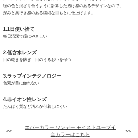
瞳の色と混ざり合うように計算した透け感のあるデザインなので、
深みと奥行き感のある繊細な目もとに仕上げます。
1.1日使い捨て
毎日清潔で瞳にやさしい
2.低含水レンズ
目の乾きを防ぎ、目のうるおいを保つ
3.ラップインテクノロジー
色素が目に触れない
4.非イオン性レンズ
たんぱく質など汚れが付着しにくい
エバーカラー ワンデー モイストユーブイ
全カラーはこちら