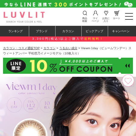
t
商品
マイ
お気に
カート
o
検索
ページ
入り
g
g
ランキング
ブランド
カラコン
ピックアップ
キャンペーン
l
e
3,300円(税込)以上ご購入で
送料無料！
n
a
カラコン・コスメ通販TOP
>
カラコン
>
うるおい成分
> Viewm 1day（ビュームワンデー）ス
v
ウィートアンバー 平松想乃イメージモデル（10枚入り）
i
g
a
t
i
o
n