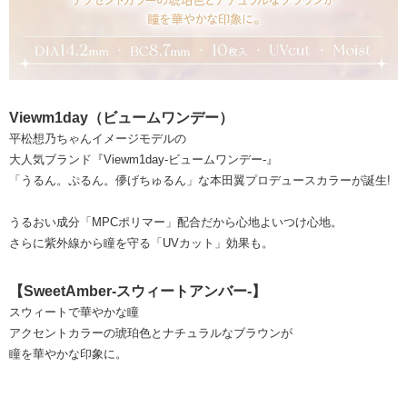
Viewm1day（ビュームワンデー）
平松想乃ちゃんイメージモデルの
大人気ブランド『Viewm1day-ビュームワンデー-』
「うるん。ぷるん。儚げちゅるん」な本田翼プロデュースカラーが誕生!
うるおい成分「MPCポリマー」配合だから心地よいつけ心地。
さらに紫外線から瞳を守る「UVカット」効果も。
【SweetAmber-スウィートアンバー-】
スウィートで華やかな瞳
アクセントカラーの琥珀色とナチュラルなブラウンが
瞳を華やかな印象に。