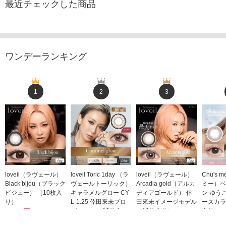
最近チェックした商品
ワンデーランキング
1
2
3
loveil（ラヴェール）
loveil Toric 1day （ラ
loveil（ラヴェール）
Chu's
Black bijou（ブラック
ヴェールトーリック）
Arcadia gold（アルカ
ミー）ベ
ビジュー） （10枚入
キャラメルグロー CY
ディアゴールド） 倖
ン ゆう
り）
L-1.25 倖田來未プロ
田來未イメージモデル
ースカラ
1,760円
デュース （10枚入
（10枚入り）
入り）
(税込)
り）
1,760円
1,705
(税込)