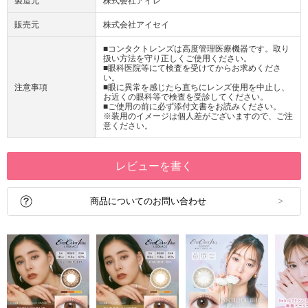
製造元
株式会社アイレ
販売元
株式会社アイセイ
■コンタクトレンズは高度管理医療機器です。取り
扱い方法を守り正しくご使用ください。
■眼科医院等にて検査を受けてからお求めくださ
い。
注意事項
■眼に異常を感じたら直ちにレンズ使用を中止し、
お近くの眼科等で検査を受診してください。
■ご使用の前に必ず添付文書をお読みください。
※装用のイメージは個人差がございますので、ご注
意ください。
レビューを書く
商品についてのお問い合わせ