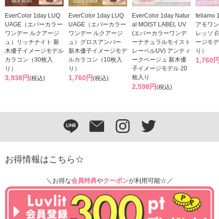
EverColor 1day LUQ
EverColor 1day LUQ
EverColor 1day Natur
feliam
UAGE（エバーカラー
UAGE（エバーカラー
al MOIST LABEL UV
アモワン
ワンデー ルクアージ
ワンデー ルクアージ
(エバーカラーワンデ
レッソ 
ュ）リッチナイト 新
ュ）グロスアンバー
ーナチュラルモイスト
ージモデ
木優子イメージモデル
新木優子イメージモデ
レーベルUV) アンティ
り）
カラコン（30枚入
ルカラコン（10枚入
ークベージュ 新木優
1,760
り）
り）
子イメージモデル 20
3,938円
1,760円
枚入り
(税込)
(税込)
2,598円
(税込)
お得情報はこちら☆
＼お得な
会員特典
や
クーポン
が利用可能☆／