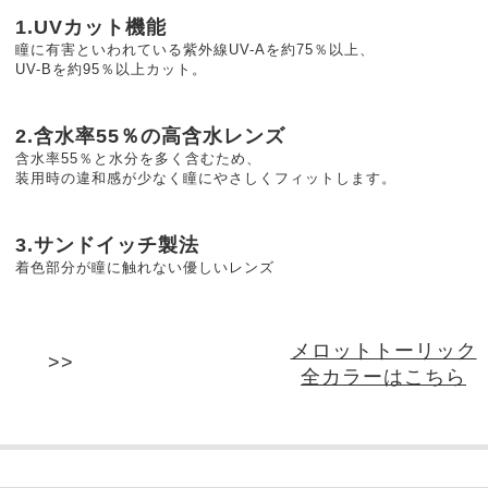
1.UVカット機能
瞳に有害といわれている紫外線UV-Aを約75％以上、
UV-Bを約95％以上カット。
2.含水率55％の高含水レンズ
含水率55％と水分を多く含むため、
装用時の違和感が少なく瞳にやさしくフィットします。
3.サンドイッチ製法
着色部分が瞳に触れない優しいレンズ
メロットトーリック
全カラーはこちら