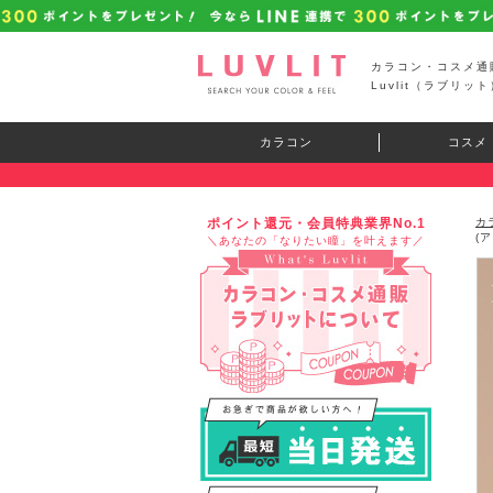
カラコン・コスメ通
Luvlit（ラブリット
カラコン
コスメ
ポイント還元・会員特典業界No.1
カ
(
＼あなたの「なりたい瞳」を叶えます／