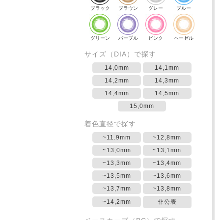
ブラック
ブラウン
グレー
ブルー
グリーン
パープル
ピンク
ヘーゼル
サイズ（DIA）で探す
14,0mm
14,1mm
14,2mm
14,3mm
14,4mm
14,5mm
15,0mm
着色直径で探す
~11.9mm
~12,8mm
~13,0mm
~13,1mm
~13,3mm
~13,4mm
~13,5mm
~13,6mm
~13,7mm
~13,8mm
~14,2mm
非公表