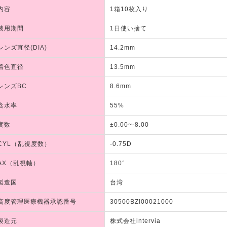
内容
1箱10枚入り
装用期間
1日使い捨て
レンズ直径(DIA)
14.2mm
着色直径
13.5mm
レンズBC
8.6mm
含水率
55%
度数
±0.00~-8.00
CYL（乱視度数）
-0.75D
AX（乱視軸）
180°
製造国
台湾
高度管理医療機器承認番号
30500BZI00021000
製造元
株式会社intervia