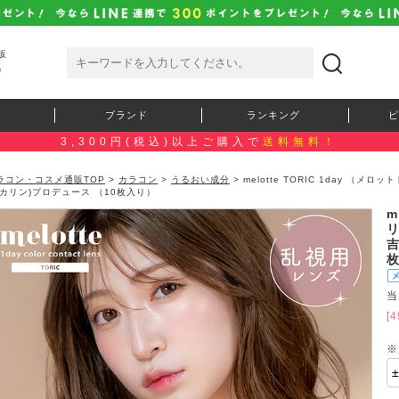
販
）
ブランド
ランキング
ピ
3,300円(税込)以上ご購入で
送料無料！
ラコン・コスメ通販TOP
>
カラコン
>
うるおい成分
> melotte TORIC 1day （メ
アカリン)プロデュース （10枚入り）
m
リ
吉
当
[