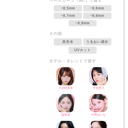
ベースカーブ（BC）で探す
~8,5mm
~8,6mm
~8,7mm
~8,8mm
~8,9mm
その他
高含水
うるおい成分
UVカット
モデル・タレントで探す