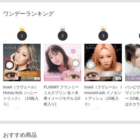
ワンデーランキング
1
2
3
loveil（ラヴェール）
FLANMY フランミー
loveil（ラヴェール） I
バンビヴ
Honey trick（ハニー
ミルクプリン 佐々木
nnocent ash イノセン
ヴィンテ
トリック） （10枚入
希イメージモデル (10
トアッシュ（10枚入
ー (10
り）
枚入り)
り）
ばさカラ
1,760円
1,815円
1,760円
1,848
(税込)
(税込)
(税込)
おすすめ商品