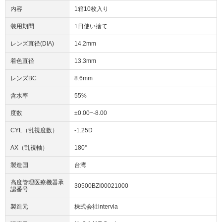
内容
1箱10枚入り
装用期間
1日使い捨て
レンズ直径(DIA)
14.2mm
着色直径
13.3mm
レンズBC
8.6mm
含水率
55%
度数
±0.00~-8.00
CYL（乱視度数）
-1.25D
AX（乱視軸）
180°
製造国
台湾
高度管理医療機器承
30500BZI00021000
認番号
製造元
株式会社intervia