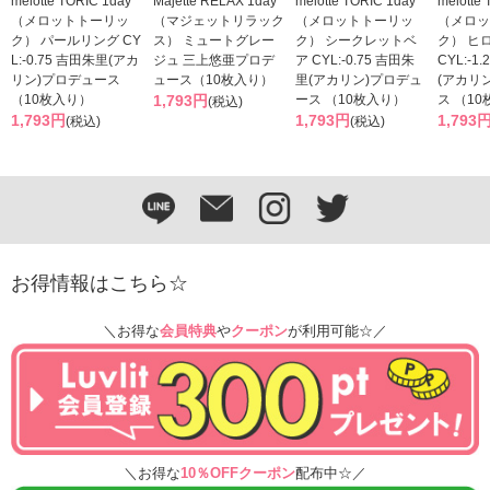
melotte TORIC 1day
Majette RELAX 1day
melotte TORIC 1day
melotte
（メロットトーリッ
（マジェットリラック
（メロットトーリッ
（メロッ
ク） パールリング CY
ス） ミュートグレー
ク） シークレットベ
ク） ヒ
L:-0.75 吉田朱里(アカ
ジュ 三上悠亜プロデ
ア CYL:-0.75 吉田朱
CYL:-1
リン)プロデュース
ュース（10枚入り）
里(アカリン)プロデュ
(アカリ
（10枚入り）
1,793円
ース （10枚入り）
ス （1
(税込)
1,793円
1,793円
1,793
(税込)
(税込)
お得情報はこちら☆
＼お得な
会員特典
や
クーポン
が利用可能☆／
＼お得な
10％OFFクーポン
配布中☆／