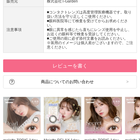
販売元
株式会社T-Garden
■コンタクトレンズは高度管理医療機器です。取り
扱い方法を守り正しくご使用ください。
■眼科医院等にて検査を受けてからお求めくださ
い。
注意事項
■眼に異常を感じたら直ちにレンズ使用を中止し、
お近くの眼科等で検査を受診してください。
■ご使用の前に必ず添付文書をお読みください。
※装用のイメージは個人差がございますので、ご注
意ください。
レビューを書く
商品についてのお問い合わせ