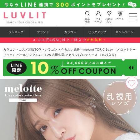
t
商品
マイ
お気に
カート
o
検索
ページ
入り
g
g
ランキング
ブランド
カラコン
ピックアップ
キャンペーン
l
e
3,300円(税込)以上ご購入で
送料無料！
n
a
カラコン・コスメ通販TOP
>
カラコン
>
うるおい成分
> melotte TORIC 1day （メロットトー
v
リック） パールリング CYL:-1.25 吉田朱里(アカリン)プロデュース （10枚入り）
i
g
a
t
i
o
n