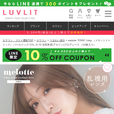
t
商品
マイ
お気に
カート
o
検索
ページ
入り
g
g
ランキング
ブランド
カラコン
ピックアップ
キャンペーン
l
e
3,300円(税込)以上ご購入で
送料無料！
n
a
カラコン・コスメ通販TOP
>
カラコン
>
うるおい成分
> melotte TORIC 1day （メロットトー
v
リック） パールリング CYL:-0.75 吉田朱里(アカリン)プロデュース （10枚入り）
i
g
a
t
i
o
n