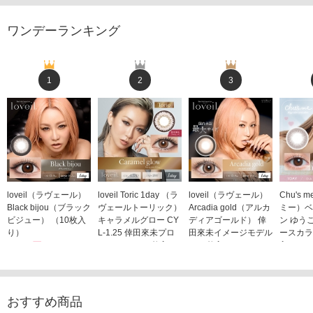
ワンデーランキング
1
2
3
loveil（ラヴェール）
loveil Toric 1day （ラ
loveil（ラヴェール）
Chu's
Black bijou（ブラック
ヴェールトーリック）
Arcadia gold（アルカ
ミー）ベ
ビジュー） （10枚入
キャラメルグロー CY
ディアゴールド） 倖
ン ゆう
り）
L-1.25 倖田來未プロ
田來未イメージモデル
ースカラ
1,760円
デュース （10枚入
（10枚入り）
入り）
(税込)
り）
1,760円
1,705
(税込)
1,760円
(税込)
おすすめ商品