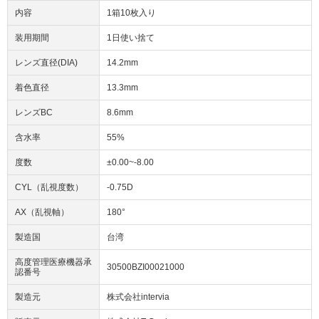
内容
1箱10枚入り
装用期間
1日使い捨て
レンズ直径(DIA)
14.2mm
着色直径
13.3mm
レンズBC
8.6mm
含水率
55%
度数
±0.00~-8.00
CYL（乱視度数）
-0.75D
AX（乱視軸）
180°
製造国
台湾
高度管理医療機器承
30500BZI00021000
認番号
製造元
株式会社intervia