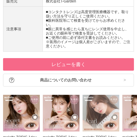
販売元
株式会社T-Garden
■コンタクトレンズは高度管理医療機器です。取り
扱い方法を守り正しくご使用ください。
■眼科医院等にて検査を受けてからお求めくださ
い。
注意事項
■眼に異常を感じたら直ちにレンズ使用を中止し、
お近くの眼科等で検査を受診してください。
■ご使用の前に必ず添付文書をお読みください。
※装用のイメージは個人差がございますので、ご注
意ください。
レビューを書く
商品についてのお問い合わせ