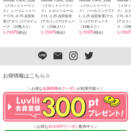
melotte TORIC 1day
melotte TORIC 1day
melotte TORIC 1day
melotte
（メロットトーリッ
（メロットトーリッ
（メロットトーリッ
（メロッ
ク） シークレットベ
ク） ヒロインルール
ク） パールリング CY
ク） ヒ
ア CYL:-0.75 吉田朱
CYL:-1.25 吉田朱里
L:-1.25 吉田朱里(アカ
CYL:-0
里(アカリン)プロデュ
(アカリン)プロデュー
リン)プロデュース
(アカリ
ース （10枚入り）
ス （10枚入り）
（10枚入り）
ス （1
1,793円
1,793円
1,793円
1,793
(税込)
(税込)
(税込)
お得情報はこちら☆
＼お得な
会員特典
や
クーポン
が利用可能☆／
＼お得な
10％OFFクーポン
配布中☆／