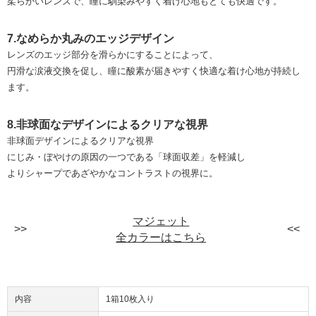
柔らかいレンズで、瞳に馴染みやすく着け心地もとても快適です。
7.なめらか丸みのエッジデザイン
レンズのエッジ部分を滑らかにすることによって、
円滑な涙液交換を促し、瞳に酸素が届きやすく快適な着け心地が持続し
ます。
8.非球面なデザインによるクリアな視界
非球面デザインによるクリアな視界
にじみ・ぼやけの原因の一つである「球面収差」を軽減し
よりシャープであざやかなコントラストの視界に。
マジェット
全カラーはこちら
内容
1箱10枚入り