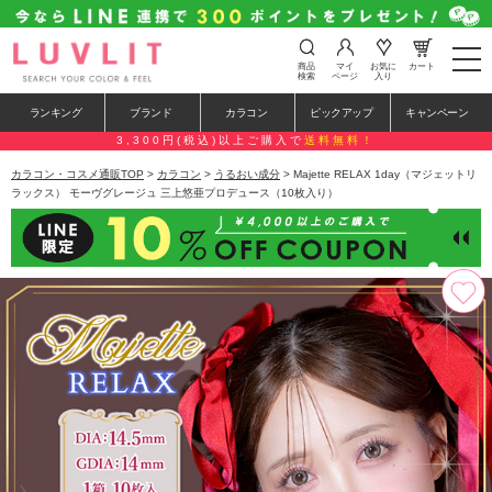
t
商品
マイ
お気に
カート
o
検索
ページ
入り
g
g
ランキング
ブランド
カラコン
ピックアップ
キャンペーン
l
e
3,300円(税込)以上ご購入で
送料無料！
n
a
カラコン・コスメ通販TOP
>
カラコン
>
うるおい成分
> Majette RELAX 1day（マジェットリ
v
ラックス） モーヴグレージュ 三上悠亜プロデュース（10枚入り）
i
g
a
t
i
o
n