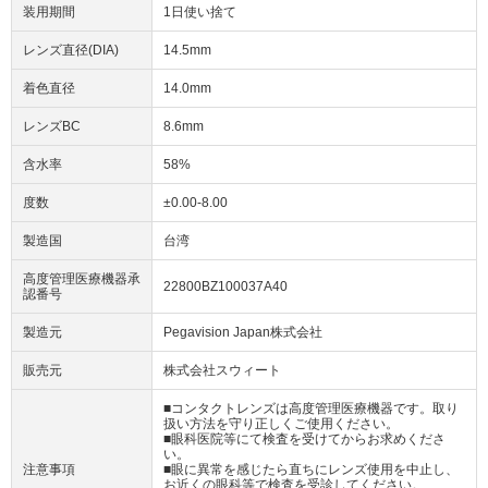
装用期間
1日使い捨て
レンズ直径(DIA)
14.5mm
着色直径
14.0mm
レンズBC
8.6mm
含水率
58%
度数
±0.00-8.00
製造国
台湾
高度管理医療機器承
22800BZ100037A40
認番号
製造元
Pegavision Japan株式会社
販売元
株式会社スウィート
■コンタクトレンズは高度管理医療機器です。取り
扱い方法を守り正しくご使用ください。
■眼科医院等にて検査を受けてからお求めくださ
い。
注意事項
■眼に異常を感じたら直ちにレンズ使用を中止し、
お近くの眼科等で検査を受診してください。