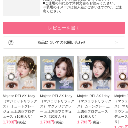
■ご使用の前に必ず添付文書をお読みください。
※装用のイメージは個人差がございますので、ご注
意ください。
レビューを書く
商品についてのお問い合わせ
Majette RELAX 1day
Majette RELAX 1day
Majette RELAX 1day
Majette
（マジェットリラック
（マジェットリラック
（マジェットリラック
（マジェ
ス） ミュートグレー
ス） マグノリアグレ
ス） ムーングレー 三
ス） マ
ジュ 三上悠亜プロデ
ー 三上悠亜プロデュ
上悠亜プロデュース
ラウン 
ュース（10枚入り）
ース（10枚入り）
（10枚入り）
デュース
1,793円
1,793円
1,793円
り）
(税込)
(税込)
(税込)
1,793