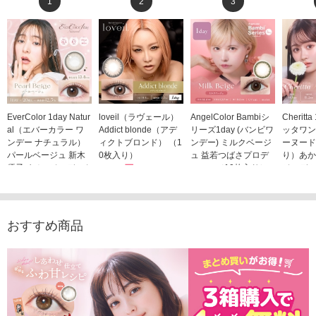
1
2
3
EverColor 1day Natur
loveil（ラヴェール）
AngelColor Bambiシ
Cheritt
al（エバーカラー ワ
Addict blonde（アデ
リーズ1day (バンビワ
ッタワン
ンデー ナチュラル）
ィクトブロンド） （1
ンデー) ミルクベージ
ーヌード
パールベージュ 新木
0枚入り）
ュ 益若つばさプロデ
り）あか
優子イメージモデルカ
1,760円
ュース（10枚入り）
ジモデル
(税込)
ラコン（20枚入り）
1,848円
1,683
(税込)
2,598円
(税込)
おすすめ商品