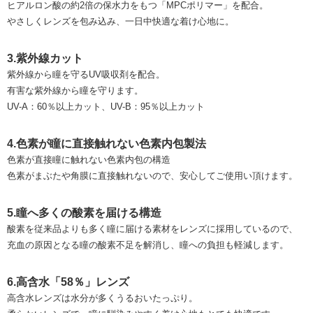
ヒアルロン酸の約2倍の保水力をもつ「MPCポリマー」を配合。
やさしくレンズを包み込み、一日中快適な着け心地に。
3.紫外線カット
紫外線から瞳を守るUV吸収剤を配合。
有害な紫外線から瞳を守ります。
UV-A：60％以上カット、UV-B：95％以上カット
4.色素が瞳に直接触れない色素内包製法
色素が直接瞳に触れない色素内包の構造
色素がまぶたや角膜に直接触れないので、安心してご使用い頂けます。
5.瞳へ多くの酸素を届ける構造
酸素を従来品よりも多く瞳に届ける素材をレンズに採用しているので、
充血の原因となる瞳の酸素不足を解消し、瞳への負担も軽減します。
6.高含水「58％」レンズ
高含水レンズは水分が多くうるおいたっぷり。