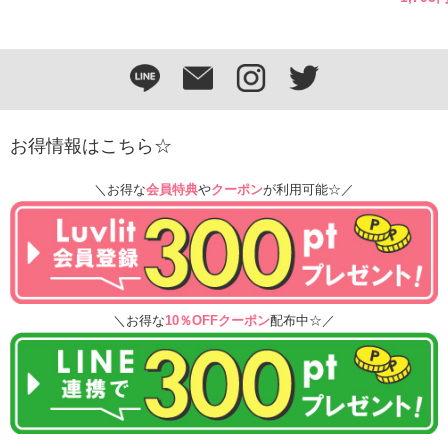
お得情報はこちら☆
＼お得な
会員特典
や
クーポン
が利用可能☆／
＼お得な
10％OFFクーポン
配布中☆／