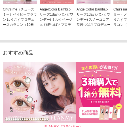
Chu's me（チューズ
AngelColor Bambiシ
AngelColor Bambiシ
Chu's
ミー）ベイビーブラウ
リーズ1day (バンビワ
リーズ1day (バンビワ
ミー）ノ
ン ゆうこすプロデュ
ンデー) ミルクベージ
ンデー) スノーココア
うこすプ
ースカラコン（10枚
ュ 益若つばさプロデ
益若つばさプロデュー
ラコン（
入り）
ュース（10枚入り）
ス（10枚入り）
1,705
1,705円
1,848円
1,848円
(税込)
(税込)
(税込)
おすすめ商品
FLANMY（フランミー）