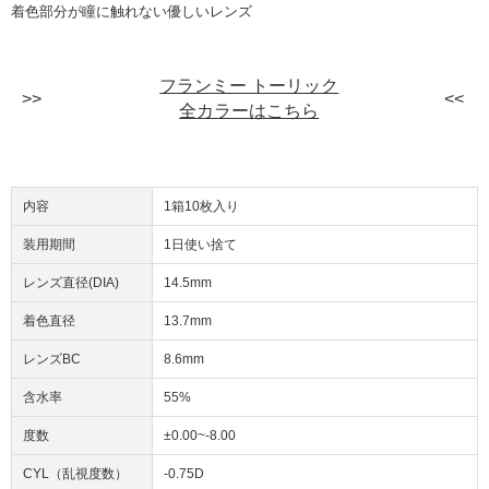
着色部分が瞳に触れない優しいレンズ
フランミー トーリック
全カラーはこちら
内容
1箱10枚入り
装用期間
1日使い捨て
レンズ直径(DIA)
14.5mm
着色直径
13.7mm
レンズBC
8.6mm
含水率
55%
度数
±0.00~-8.00
CYL（乱視度数）
-0.75D