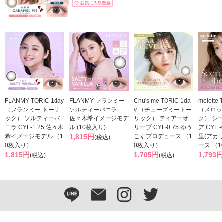
FLANMY TORIC 1day
FLANMY フランミー
Chu's me TORIC 1da
melotte
（フランミー トーリ
ソルティーバニラ
y （チューズミートー
（メロッ
ック） ソルティーバ
佐々木希イメージモデ
リック） ティアーオ
ク） シ
ニラ CYL-1.25 佐々木
ル (10枚入り)
リーブ CYL-0.75 ゆう
ア CYL:
希イメージモデル （1
1,815円
こすプロデュース （1
里(アカ
(税込)
0枚入り）
0枚入り）
ース （
1,815円
1,705円
1,793
(税込)
(税込)