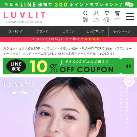
t
商品
マイ
お気に
カート
o
検索
ページ
入り
g
g
ランキング
ブランド
カラコン
ピックアップ
キャンペーン
l
e
3,300円(税込)以上ご購入で
送料無料！
n
a
カラコン・コスメ通販TOP
>
カラコン
>
うるおい成分
> FLANMY TORIC 1day （フランミー
v
トーリック） ソルティーバニラ CYL-0.75 佐々木希イメージモデル （10枚入り）
i
g
a
t
i
o
n