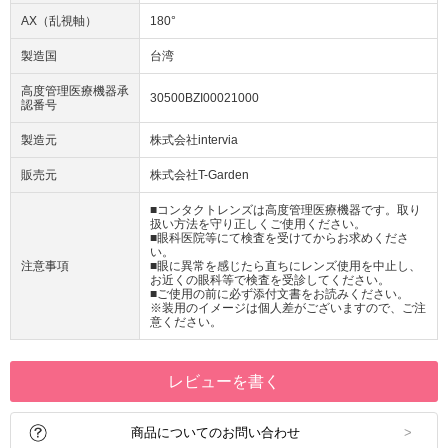
AX（乱視軸）
180°
製造国
台湾
高度管理医療機器承
30500BZI00021000
認番号
製造元
株式会社intervia
販売元
株式会社T-Garden
■コンタクトレンズは高度管理医療機器です。取り
扱い方法を守り正しくご使用ください。
■眼科医院等にて検査を受けてからお求めくださ
い。
注意事項
■眼に異常を感じたら直ちにレンズ使用を中止し、
お近くの眼科等で検査を受診してください。
■ご使用の前に必ず添付文書をお読みください。
※装用のイメージは個人差がございますので、ご注
意ください。
レビューを書く
商品についてのお問い合わせ