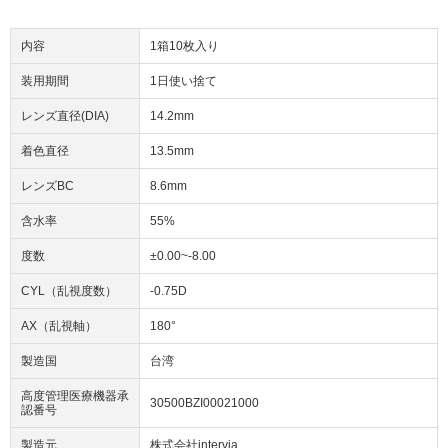
内容
1箱10枚入り
装用期間
1日使い捨て
レンズ直径(DIA)
14.2mm
着色直径
13.5mm
レンズBC
8.6mm
含水率
55%
度数
±0.00~-8.00
CYL（乱視度数）
-0.75D
AX（乱視軸）
180°
製造国
台湾
高度管理医療機器承
30500BZI00021000
認番号
製造元
株式会社intervia