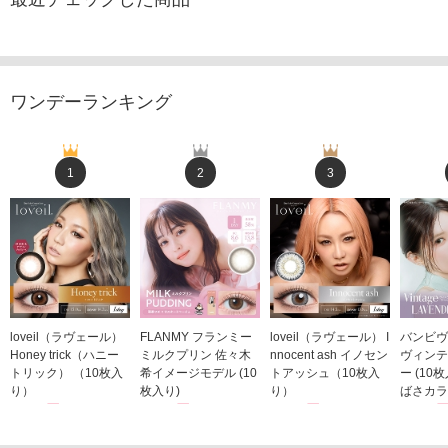
ワンデーランキング
1
2
3
loveil（ラヴェール）
FLANMY フランミー
loveil（ラヴェール） I
バンビヴ
Honey trick（ハニー
ミルクプリン 佐々木
nnocent ash イノセン
ヴィンテ
トリック） （10枚入
希イメージモデル (10
トアッシュ（10枚入
ー (10
り）
枚入り)
り）
ばさカラ
1,760円
1,815円
1,760円
1,848
(税込)
(税込)
(税込)