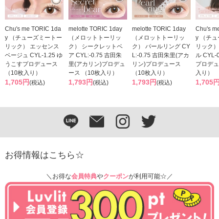
Chu's me TORIC 1da
melotte TORIC 1day
melotte TORIC 1day
Chu's m
y （チューズミートー
（メロットトーリッ
（メロットトーリッ
y （チ
リック） エッセンス
ク） シークレットベ
ク） パールリング CY
リック）
ベージュ CYL-1.25 ゆ
ア CYL:-0.75 吉田朱
L:-0.75 吉田朱里(アカ
ル CYL-
うこすプロデュース
里(アカリン)プロデュ
リン)プロデュース
プロデュ
（10枚入り）
ース （10枚入り）
（10枚入り）
入り）
1,705円
1,793円
1,793円
1,705
(税込)
(税込)
(税込)
お得情報はこちら☆
＼お得な
会員特典
や
クーポン
が利用可能☆／