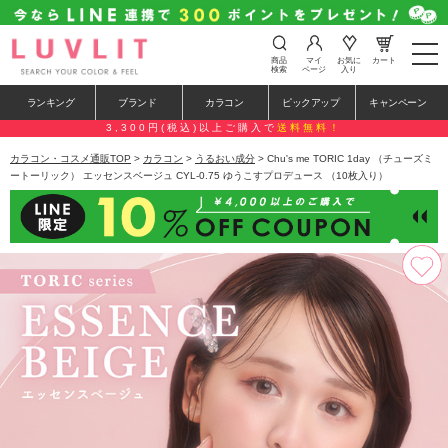
t
商品
マイ
お気に
カート
o
検索
ページ
入り
g
g
ランキング
ブランド
カラコン
ピックアップ
キャンペーン
l
e
3,300円(税込)以上ご購入で
送料無料！
n
a
カラコン・コスメ通販TOP
>
カラコン
>
うるおい成分
> Chu's me TORIC 1day （チューズミ
v
ートーリック） エッセンスベージュ CYL-0.75 ゆうこすプロデュース （10枚入り）
i
g
a
t
i
o
n