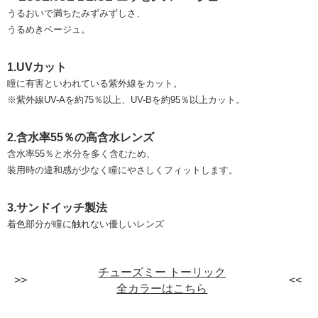
うるおいで満ちたみずみずしさ、
うるめきベージュ。
1.UVカット
瞳に有害といわれている紫外線をカット。
※紫外線UV-Aを約75％以上、UV-Bを約95％以上カット。
2.含水率55％の高含水レンズ
含水率55％と水分を多く含むため、
装用時の違和感が少なく瞳にやさしくフィットします。
3.サンドイッチ製法
着色部分が瞳に触れない優しいレンズ
チューズミー トーリック
全カラーはこちら