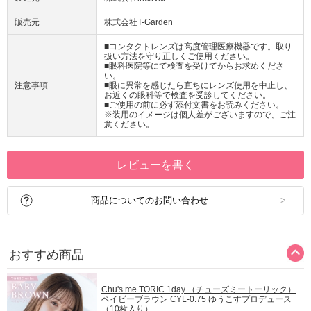
販売元
株式会社T-Garden
■コンタクトレンズは高度管理医療機器です。取り
扱い方法を守り正しくご使用ください。
■眼科医院等にて検査を受けてからお求めくださ
い。
注意事項
■眼に異常を感じたら直ちにレンズ使用を中止し、
お近くの眼科等で検査を受診してください。
■ご使用の前に必ず添付文書をお読みください。
※装用のイメージは個人差がございますので、ご注
意ください。
レビューを書く
商品についてのお問い合わせ
おすすめ商品
Chu's me TORIC 1day （チューズミートーリック）
ベイビーブラウン CYL-0.75 ゆうこすプロデュース
（10枚入り）