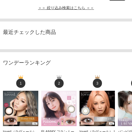
＞＞ 絞り込み検索はこちら ＜＜
最近チェックした商品
ワンデーランキング
1
2
3
loveil（ラヴェール）
FLANMY フランミー
loveil（ラヴェール） I
バンビヴ