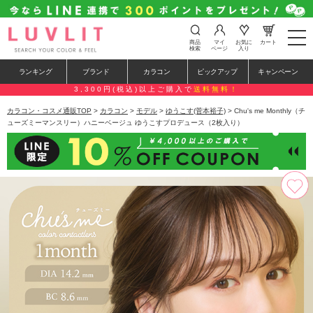
t
商品
マイ
お気に
カート
o
検索
ページ
入り
g
g
ランキング
ブランド
カラコン
ピックアップ
キャンペーン
l
e
3,300円(税込)以上ご購入で
送料無料！
n
a
カラコン・コスメ通販TOP
>
カラコン
>
モデル
>
ゆうこす(菅本裕子)
> Chu's me Monthly（チ
v
ューズミーマンスリー）ハニーベージュ ゆうこすプロデュース（2枚入り）
i
g
a
t
i
o
n