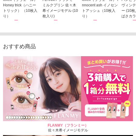
Honey trick（ハニー
ミルクプリン 佐々木
nnocent ash イノセン
ヴィンテ
トリック） （10枚入
希イメージモデル (10
トアッシュ（10枚入
ー (10
り）
枚入り)
り）
ばさカラ
1,760円
1,815円
1,760円
1,848
(税込)
(税込)
(税込)
おすすめ商品
FLANMY（フランミー）
佐々木希イメージモデル