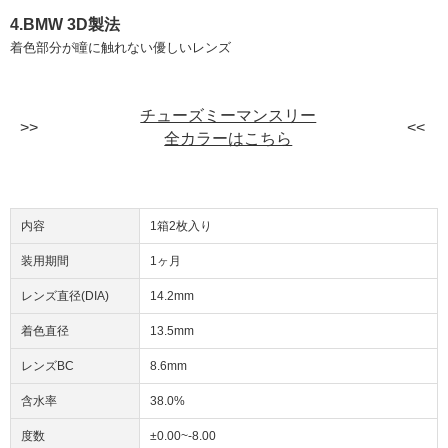
4.BMW 3D製法
着色部分が瞳に触れない優しいレンズ
チューズミーマンスリー
全カラーはこちら
内容
1箱2枚入り
装用期間
1ヶ月
レンズ直径(DIA)
14.2mm
着色直径
13.5mm
レンズBC
8.6mm
含水率
38.0%
度数
±0.00~-8.00