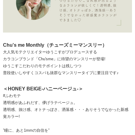
Chu's me Monthly（チューズミーマンスリー）
大人気モテクリエイターゆうこすがプロデュースする
カラコンブランド「Chu'sme」に待望のマンスリーが登場!
ゆうこすこだわりのモテポイントは残しつつ
普段使いしやすくコスパも抜群なマンスリータイプに要注目です♪
＜HONEY BEIGE-ハニーベージュ-＞
#ふわモテ
透明感があふれだす、儚げラテベージュ。
透明感、抜け感、オトナっぽさ、洒落感・・・ありそうでなかった新感
覚カラー!
”瞳に、あと1mmの自信を”