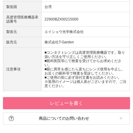
製造国
台湾
高度管理医療機器承
22900BZX00215000
認番号
製造元
エイショウ光学株式会社
販売元
株式会社T-Garden
■コンタクトレンズは高度管理医療機器です。取り
扱い方法を守り正しくご使用ください。
■眼科医院等にて検査を受けてからお求めくださ
い。
注意事項
■眼に異常を感じたら直ちにレンズ使用を中止し、
お近くの眼科等で検査を受診してください。
■ご使用の前に必ず添付文書をお読みください。
※装用のイメージは個人差がございますので、ご注
意ください。
レビューを書く
商品についてのお問い合わせ