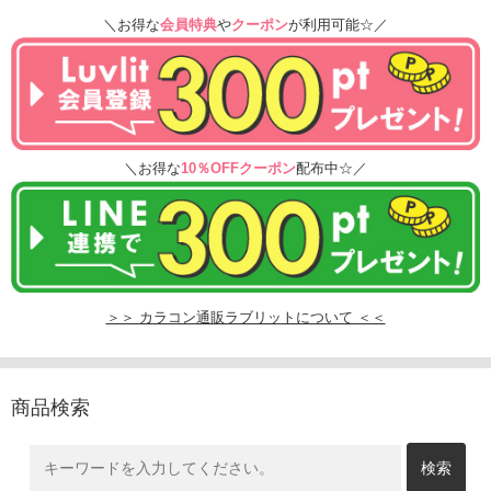
＼お得な
会員特典
や
クーポン
が利用可能☆／
＼お得な
10％OFFクーポン
配布中☆／
＞＞ カラコン通販ラブリットについて ＜＜
商品検索