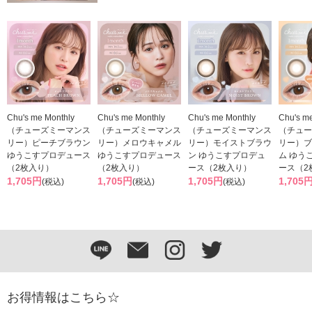
Chu's me Monthly
Chu's me Monthly
Chu's me Monthly
Chu's m
（チューズミーマンス
（チューズミーマンス
（チューズミーマンス
（チュー
リー）ピーチブラウン
リー）メロウキャメル
リー）モイストブラウ
リー）ブ
ゆうこすプロデュース
ゆうこすプロデュース
ン ゆうこすプロデュ
ム ゆう
（2枚入り）
（2枚入り）
ース（2枚入り）
ース（2
1,705円
1,705円
1,705円
1,705
(税込)
(税込)
(税込)
お得情報はこちら☆