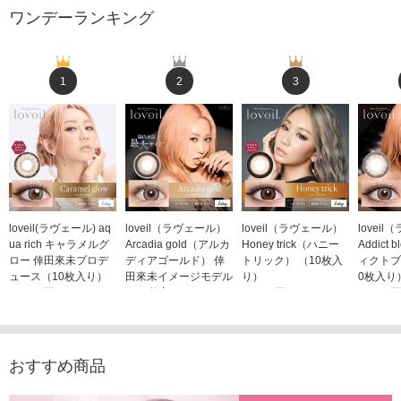
ワンデーランキング
1
2
3
loveil(ラヴェール) aq
loveil（ラヴェール）
loveil（ラヴェール）
lovei
ua rich キャラメルグ
Arcadia gold（アルカ
Honey trick（ハニー
Addict
ロー 倖田來未プロデ
ディアゴールド） 倖
トリック） （10枚入
ィクトブ
ュース（10枚入り）
田來未イメージモデル
り）
0枚入り
1,760円
（10枚入り）
1,760円
1,760
(税込)
(税込)
1,760円
(税込)
おすすめ商品