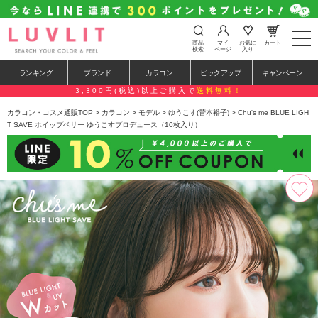
t
商品
マイ
お気に
カート
o
検索
ページ
入り
g
g
ランキング
ブランド
カラコン
ピックアップ
キャンペーン
l
e
3,300円(税込)以上ご購入で
送料無料！
n
a
カラコン・コスメ通販TOP
>
カラコン
>
モデル
>
ゆうこす(菅本裕子)
> Chu's me BLUE LIGH
v
T SAVE ホイップベリー ゆうこすプロデュース（10枚入り）
i
g
a
t
i
o
n