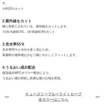
す。
※約15％カット
2.紫外線をカット
瞳に有害とされている、紫外線をカットします。
※UV-A波69.5%、UV-B波84.8%カット
3.含水率55％
含水率55％と水分を多く含むため、
装着時の違和感が少なく瞳にやさしくフィットします。
4.うるおい成分配合
保湿成分MPCポリマー配合により、
うるおい感が持続し快適な着け心地を実現。
チューズミーブルーライトセーブ
全カラーはこちら