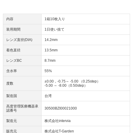
内容
1箱10枚入り
装用期間
1日使い捨て
レンズ直径(DIA)
14.2mm
着色直径
13.5mm
レンズBC
8.7mm
含水率
55%
±0.00，-0.75～ -5.00 （0.25step）
度数
-5.00 ～ -8.00（0.50step）
製造国
台湾
高度管理医療機器承
30500BZI00021000
認番号
製造元
株式会社intervia
販売元
株式会社T-Garden