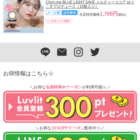
Chu's me BLUE LIGHT SAVE メルティーココア ゆう
こすプロデュース（10枚入り）
1,705円
当店特別価格
(税込)
お得情報はこちら☆
＼お得な
会員特典
や
クーポン
が利用可能☆／
＼お得な
10％OFFクーポン
配布中☆／