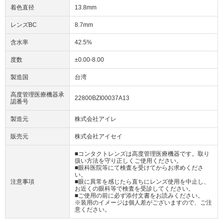
着色直径
13.8mm
レンズBC
8.7mm
含水率
42.5%
度数
±0.00-8.00
製造国
台湾
高度管理医療機器承
22800BZI00037A13
認番号
製造元
株式会社アイレ
販売元
株式会社アイセイ
■コンタクトレンズは高度管理医療機器です。取り
扱い方法を守り正しくご使用ください。
■眼科医院等にて検査を受けてからお求めくださ
い。
注意事項
■眼に異常を感じたら直ちにレンズ使用を中止し、
お近くの眼科等で検査を受診してください。
■ご使用の前に必ず添付文書をお読みください。
※装用のイメージは個人差がございますので、ご注
意ください。