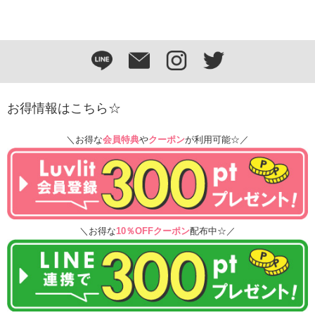
お得情報はこちら☆
＼お得な
会員特典
や
クーポン
が利用可能☆／
＼お得な
10％OFFクーポン
配布中☆／