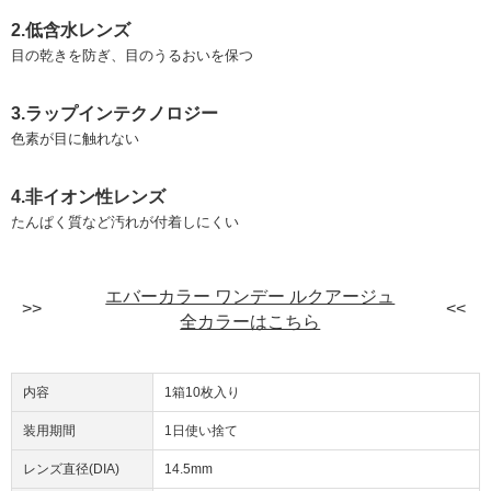
2.低含水レンズ
目の乾きを防ぎ、目のうるおいを保つ
3.ラップインテクノロジー
色素が目に触れない
4.非イオン性レンズ
たんぱく質など汚れが付着しにくい
エバーカラー ワンデー ルクアージュ
全カラーはこちら
内容
1箱10枚入り
装用期間
1日使い捨て
レンズ直径(DIA)
14.5mm