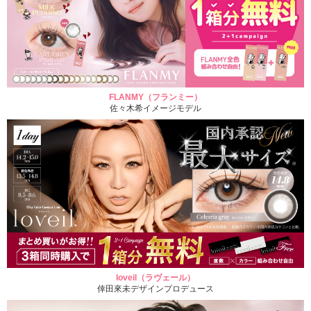
FLANMY（フランミー）
佐々木希イメージモデル
loveil（ラヴェール）
倖田來未デザインプロデュース