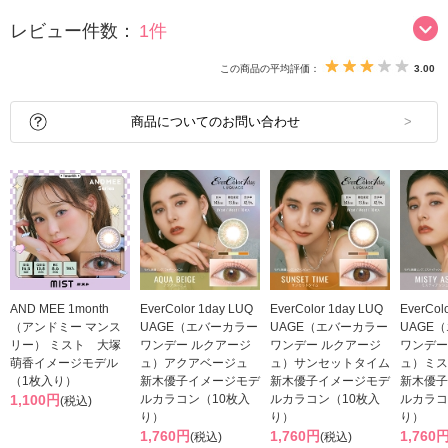
レビュー件数：
1件
この商品の平均評価：
3.00
商品についてのお問い合わせ
AND MEE 1month
EverColor 1day LUQ
EverColor 1day LUQ
EverCol
（アンドミー マンス
UAGE（エバーカラー
UAGE（エバーカラー
UAGE
リー） ミスト 大塚
ワンデー ルクアージ
ワンデー ルクアージ
ワンデー
萌香イメージモデル
ュ）アクアベージュ
ュ）サンセットタイム
ュ）ミス
（1枚入り）
新木優子イメージモデ
新木優子イメージモデ
新木優子
1,100円
ルカラコン（10枚入
ルカラコン（10枚入
ルカラコ
(税込)
り）
り）
り）
1,760円
1,760円
1,760
(税込)
(税込)