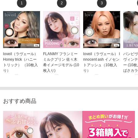
1
2
3
loveil（ラヴェール）
FLANMY フランミー
loveil（ラヴェール） I
バンビヴ
Honey trick（ハニー
ミルクプリン 佐々木
nnocent ash イノセン
ヴィンテ
トリック） （10枚入
希イメージモデル (10
トアッシュ（10枚入
ー (10
り）
枚入り)
り）
ばさカラ
1,760円
1,815円
1,760円
1,848
(税込)
(税込)
(税込)
おすすめ商品