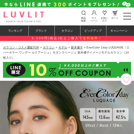
t
商品
マイ
お気に
カート
o
検索
ページ
入り
g
g
ランキング
ブランド
カラコン
ピックアップ
キャンペーン
l
e
3,300円(税込)以上ご購入で
送料無料！
n
a
カラコン・コスメ通販TOP
>
カラコン
>
モデル
>
新木優子
> EverColor 1day LUQUAGE（エ
v
バーカラー ワンデー ルクアージュ）モダンラベージュ 新木優子イメージモデルカラコン（10
i
枚入り）
g
a
t
i
o
n