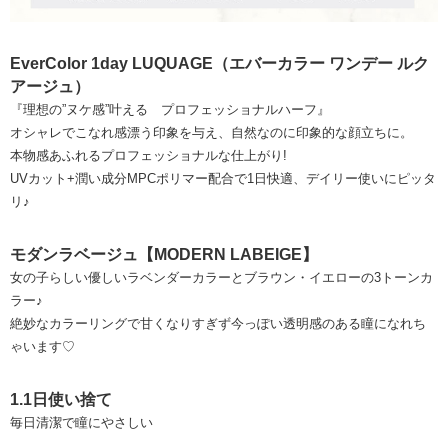
EverColor 1day LUQUAGE（エバーカラー ワンデー ルク
アージュ）
『理想の”ヌケ感”叶える プロフェッショナルハーフ』
オシャレでこなれ感漂う印象を与え、自然なのに印象的な顔立ちに。
本物感あふれるプロフェッショナルな仕上がり!
UVカット+潤い成分MPCポリマー配合で1日快適、デイリー使いにピッタ
リ♪
モダンラベージュ【MODERN LABEIGE】
女の子らしい優しいラベンダーカラーとブラウン・イエローの3トーンカ
ラー♪
絶妙なカラーリングで甘くなりすぎず今っぽい透明感のある瞳になれち
ゃいます♡
1.1日使い捨て
毎日清潔で瞳にやさしい