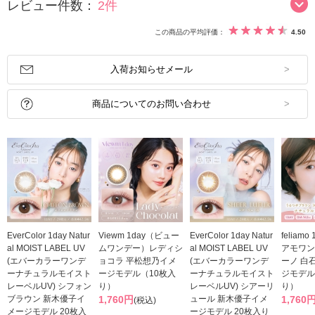
レビュー件数：
2件
この商品の平均評価：
4.50
入荷お知らせメール
商品についてのお問い合わせ
EverColor 1day Natur
Viewm 1day（ビュー
EverColor 1day Natur
feliam
al MOIST LABEL UV
ムワンデー）レディシ
al MOIST LABEL UV
アモワン
(エバーカラーワンデ
ョコラ 平松想乃イメ
(エバーカラーワンデ
ーノ 白
ーナチュラルモイスト
ージモデル（10枚入
ーナチュラルモイスト
ジモデル
レーベルUV) シフォン
り）
レーベルUV) シアーリ
り）
ブラウン 新木優子イ
1,760円
ュール 新木優子イメ
1,760
(税込)
メージモデル 20枚入
ージモデル 20枚入り