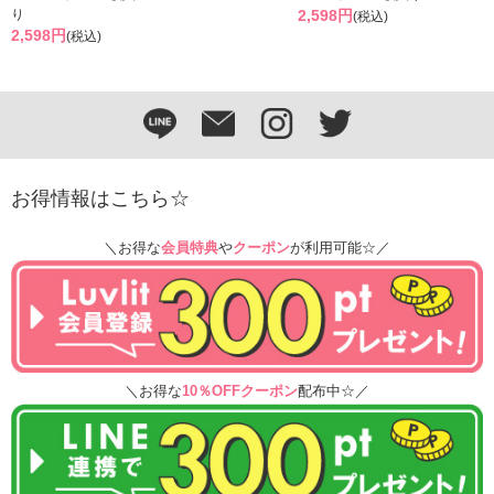
り
2,598円
(税込)
2,598円
(税込)
お得情報はこちら☆
＼お得な
会員特典
や
クーポン
が利用可能☆／
＼お得な
10％OFFクーポン
配布中☆／