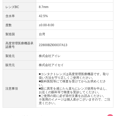
レンズBC
8.7mm
含水率
42.5%
度数
±0.00-8.00
製造国
台湾
高度管理医療機器承
22800BZI00037A13
認番号
製造元
株式会社アイレ
販売元
株式会社アイセイ
■コンタクトレンズは高度管理医療機器です。取り
扱い方法を守り正しくご使用ください。
■眼科医院等にて検査を受けてからお求めくださ
い。
注意事項
■眼に異常を感じたら直ちにレンズ使用を中止し、
お近くの眼科等で検査を受診してください。
■ご使用の前に必ず添付文書をお読みください。
※装用のイメージは個人差がございますので、ご注
意ください。