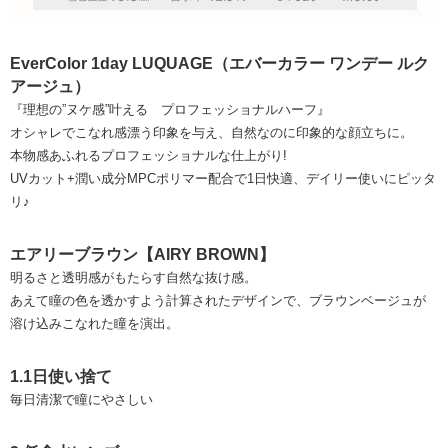
EverColor 1day LUQUAGE（エバーカラー ワンデー ルク
アージュ）
『理想の”ヌケ感”叶える プロフェッショナルハーフ』
オシャレでこなれ感漂う印象を与え、自然なのに印象的な顔立ちに。
本物感あふれるプロフェッショナルな仕上がり!
UVカット+潤い成分MPCポリマー配合で1日快適、デイリー使いにピッタ
リ♪
エアリーブラウン【AIRY BROWN】
明るさと透明感がもたらす自然な抜け感。
あえて瞳の色を透かすよう計算されたデザインで、ブラウンベージュが
溶け込みこなれた瞳を演出。
1.1日使い捨て
毎日清潔で瞳にやさしい