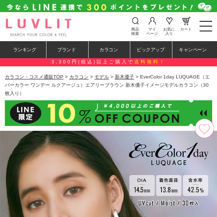
t
商品
マイ
お気に
カート
o
検索
ページ
入り
g
g
ランキング
ブランド
カラコン
ピックアップ
キャンペーン
l
e
3,300円(税込)以上ご購入で
送料無料！
n
a
カラコン・コスメ通販TOP
>
カラコン
>
モデル
>
新木優子
> EverColor 1day LUQUAGE（エ
v
バーカラー ワンデー ルクアージュ）エアリーブラウン 新木優子イメージモデルカラコン（30
i
枚入り）
g
a
t
i
o
n