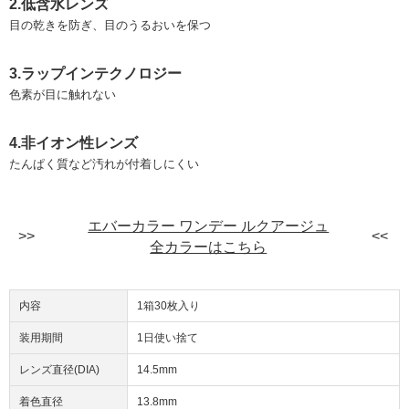
2.低含水レンズ
目の乾きを防ぎ、目のうるおいを保つ
3.ラップインテクノロジー
色素が目に触れない
4.非イオン性レンズ
たんぱく質など汚れが付着しにくい
エバーカラー ワンデー ルクアージュ
全カラーはこちら
内容
1箱30枚入り
装用期間
1日使い捨て
レンズ直径(DIA)
14.5mm
着色直径
13.8mm