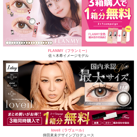
FLANMY（フランミー）
佐々木希イメージモデル
loveil（ラヴェール）
倖田來未デザインプロデュース