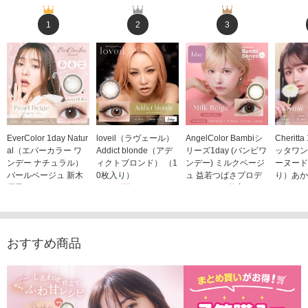
1
2
3
EverColor 1day Natur
loveil（ラヴェール）
AngelColor Bambiシ
Cheritt
al（エバーカラー ワ
Addict blonde（アデ
リーズ1day (バンビワ
ッタワン
ンデー ナチュラル）
ィクトブロンド） （1
ンデー) ミルクベージ
ーヌード
パールベージュ 新木
0枚入り）
ュ 益若つばさプロデ
り）あか
優子イメージモデルカ
1,760円
ュース（10枚入り）
ジモデル
(税込)
ラコン（20枚入り）
1,848円
1,683
(税込)
2,598円
(税込)
おすすめ商品