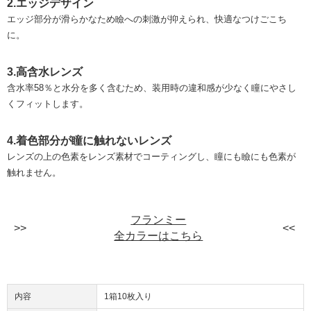
2.エッジデザイン
エッジ部分が滑らかなため瞼への刺激が抑えられ、快適なつけごこち
に。
3.高含水レンズ
含水率58％と水分を多く含むため、装用時の違和感が少なく瞳にやさし
くフィットします。
4.着色部分が瞳に触れないレンズ
レンズの上の色素をレンズ素材でコーティングし、瞳にも瞼にも色素が
触れません。
フランミー
全カラーはこちら
内容
1箱10枚入り