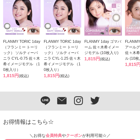
FLANMY TORIC 1day
FLANMY TORIC 1day
FLANMY 1day ゴマバ
FLANM
（フランミー トーリ
（フランミー トーリ
ーム 佐々木希イメー
アールグ
ック） ソルティーバ
ック） ソルティーバ
ジモデル (10枚入り)
佐々木希
ニラ CYL-0.75 佐々木
ニラ CYL-1.25 佐々木
1,815円
ル (10
(税込)
希イメージモデル （1
希イメージモデル （1
1,815
0枚入り）
0枚入り）
1,815円
1,815円
(税込)
(税込)
お得情報はこちら☆
＼お得な
会員特典
や
クーポン
が利用可能☆／