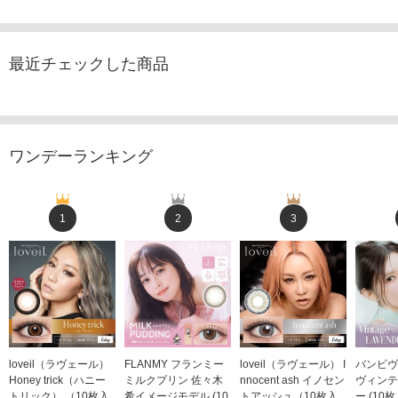
最近チェックした商品
ワンデーランキング
1
2
3
loveil（ラヴェール）
FLANMY フランミー
loveil（ラヴェール） I
バンビヴ
Honey trick（ハニー
ミルクプリン 佐々木
nnocent ash イノセン
ヴィンテ
トリック） （10枚入
希イメージモデル (10
トアッシュ（10枚入
ー (10