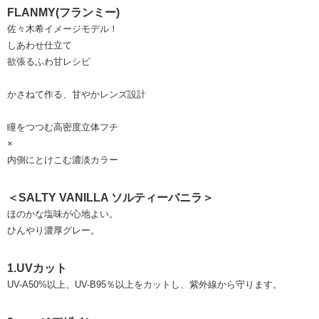
FLANMY(フランミー)
佐々木希イメージモデル！
しあわせ仕立て
欲張るふわ甘レシピ
かさねて作る、甘やかレンズ設計
瞳をつつむ高密度立体フチ
×
内側にとけこむ濃淡カラー
＜SALTY VANILLA ソルティーバニラ＞
ほのかな塩味が心地よい。
ひんやり濃厚グレー。
1.UVカット
UV-A50%以上、UV-B95％以上をカットし、紫外線から守ります。