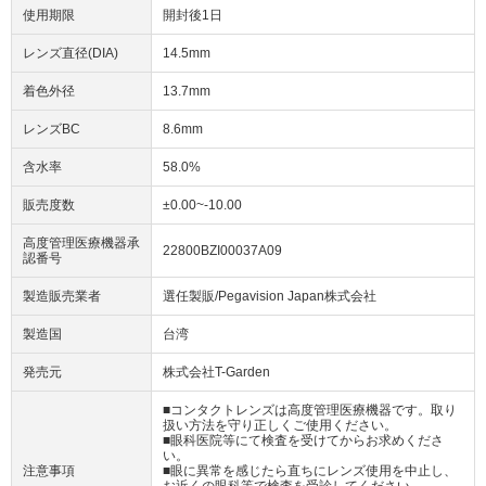
使用期限
開封後1日
レンズ直径(DIA)
14.5mm
着色外径
13.7mm
レンズBC
8.6mm
含水率
58.0%
販売度数
±0.00~-10.00
高度管理医療機器承
22800BZI00037A09
認番号
製造販売業者
選任製販/Pegavision Japan株式会社
製造国
台湾
発売元
株式会社T-Garden
■コンタクトレンズは高度管理医療機器です。取り
扱い方法を守り正しくご使用ください。
■眼科医院等にて検査を受けてからお求めくださ
い。
注意事項
■眼に異常を感じたら直ちにレンズ使用を中止し、