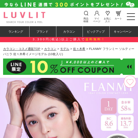
t
商品
マイ
お気に
カート
o
検索
ページ
入り
g
g
ランキング
ブランド
カラコン
ピックアップ
キャンペーン
l
e
3,300円(税込)以上ご購入で
送料無料！
n
a
カラコン・コスメ通販TOP
>
カラコン
>
モデル
>
佐々木希
> FLANMY フランミー ソルティー
v
バニラ 佐々木希イメージモデル (10枚入り)
i
g
a
t
i
o
n