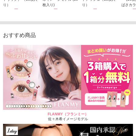
り）
枚入り)
り）
ばさカラ
1,760円
1,815円
1,760円
1,848
(税込)
(税込)
(税込)
おすすめ商品
FLANMY（フランミー）
佐々木希イメージモデル