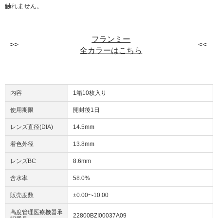
触れません。
フランミー
全カラーはこちら
内容
1箱10枚入り
使用期限
開封後1日
レンズ直径(DIA)
14.5mm
着色外径
13.8mm
レンズBC
8.6mm
含水率
58.0%
販売度数
±0.00~-10.00
高度管理医療機器承
22800BZI00037A09