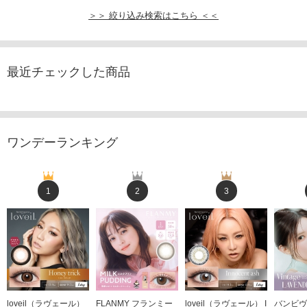
＞＞ 絞り込み検索はこちら ＜＜
最近チェックした商品
ワンデーランキング
1
2
3
loveil（ラヴェール）
FLANMY フランミー
loveil（ラヴェール） I
バンビヴ