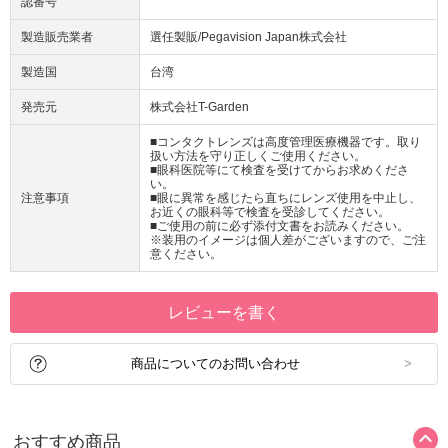
認番号
製造販売業者
選任製販/Pegavision Japan株式会社
製造国
台湾
発売元
株式会社T-Garden
■コンタクトレンズは高度管理医療機器です。取り
扱い方法を守り正しくご使用ください。
■眼科医院等にて検査を受けてからお求めくださ
い。
注意事項
■眼に異常を感じたら直ちにレンズ使用を中止し、
お近くの眼科等で検査を受診してください。
■ご使用の前に必ず添付文書をお読みください。
※装用のイメージは個人差がございますので、ご注
意ください。
レビューを書く
商品についてのお問い合わせ
おすすめ商品