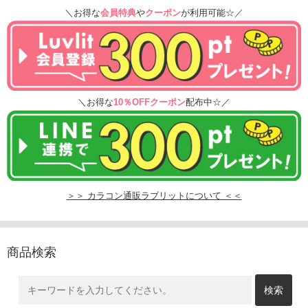
＼お得な
会員特典
や
クーポン
が利用可能☆／
＼お得な
10％OFFクーポン
配布中☆／
＞＞ カラコン通販ラブリットについて ＜＜
商品検索