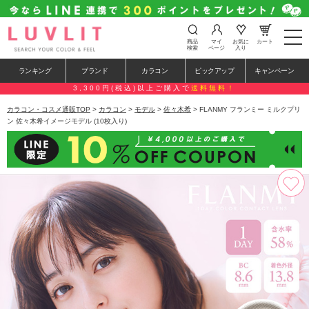
t
商品
マイ
お気に
カート
o
検索
ページ
入り
g
g
ランキング
ブランド
カラコン
ピックアップ
キャンペーン
l
e
3,300円(税込)以上ご購入で
送料無料！
n
a
カラコン・コスメ通販TOP
>
カラコン
>
モデル
>
佐々木希
> FLANMY フランミー ミルクプリ
v
ン 佐々木希イメージモデル (10枚入り)
i
g
a
t
i
o
n