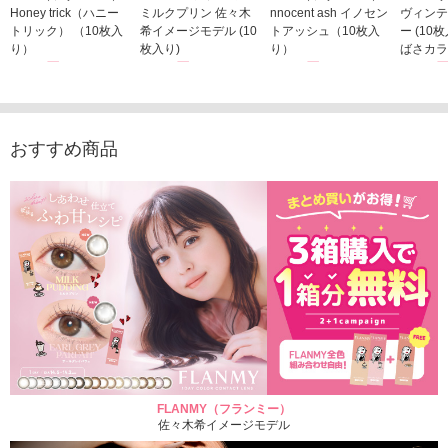
Honey trick（ハニー
ミルクプリン 佐々木
nnocent ash イノセン
ヴィンテ
トリック） （10枚入
希イメージモデル (10
トアッシュ（10枚入
ー (10
り）
枚入り)
り）
ばさカラ
1,760円
1,815円
1,760円
1,848
(税込)
(税込)
(税込)
おすすめ商品
FLANMY（フランミー）
佐々木希イメージモデル