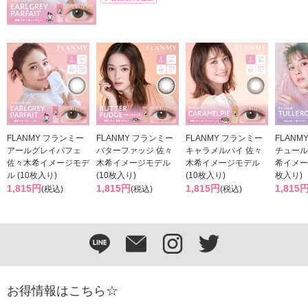
FLANMY フランミー
FLANMY フランミー
FLANMY フランミー
FLANM
アールグレイパフェ
バターファッジ 佐々
キャラメルパイ 佐々
チュール
佐々木希イメージモデ
木希イメージモデル
木希イメージモデル
希イメー
ル (10枚入り)
(10枚入り)
(10枚入り)
枚入り)
1,815円
1,815円
1,815円
1,815
(税込)
(税込)
(税込)
お得情報はこちら☆