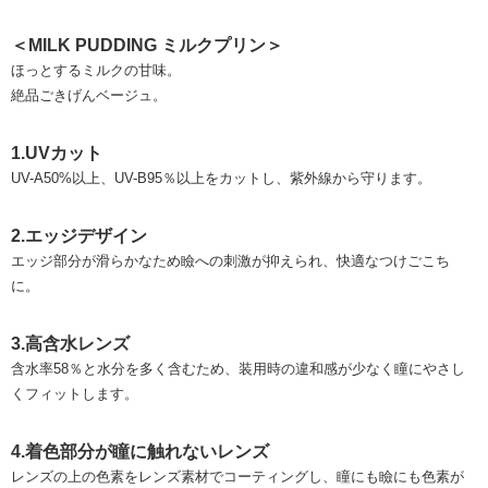
＜MILK PUDDING ミルクプリン＞
ほっとするミルクの甘味。
絶品ごきげんベージュ。
1.UVカット
UV-A50%以上、UV-B95％以上をカットし、紫外線から守ります。
2.エッジデザイン
エッジ部分が滑らかなため瞼への刺激が抑えられ、快適なつけごこち
に。
3.高含水レンズ
含水率58％と水分を多く含むため、装用時の違和感が少なく瞳にやさし
くフィットします。
4.着色部分が瞳に触れないレンズ
レンズの上の色素をレンズ素材でコーティングし、瞳にも瞼にも色素が