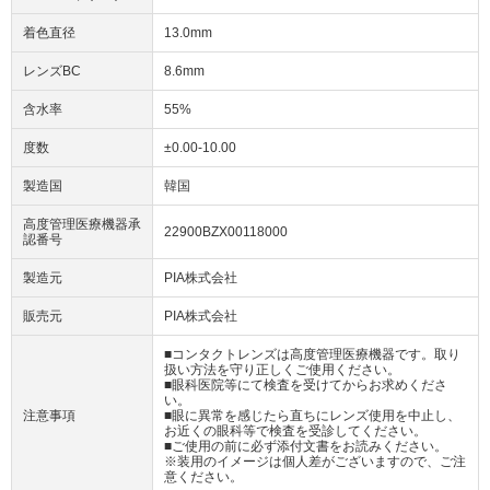
着色直径
13.0mm
レンズBC
8.6mm
含水率
55%
度数
±0.00-10.00
製造国
韓国
高度管理医療機器承
22900BZX00118000
認番号
製造元
PIA株式会社
販売元
PIA株式会社
■コンタクトレンズは高度管理医療機器です。取り
扱い方法を守り正しくご使用ください。
■眼科医院等にて検査を受けてからお求めくださ
い。
注意事項
■眼に異常を感じたら直ちにレンズ使用を中止し、
お近くの眼科等で検査を受診してください。
■ご使用の前に必ず添付文書をお読みください。
※装用のイメージは個人差がございますので、ご注
意ください。