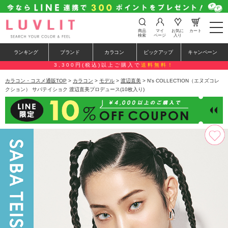
t
商品
マイ
お気に
カート
o
検索
ページ
入り
g
g
ランキング
ブランド
カラコン
ピックアップ
キャンペーン
l
e
3,300円(税込)以上ご購入で
送料無料！
n
a
カラコン・コスメ通販TOP
>
カラコン
>
モデル
>
渡辺直美
> N's COLLECTION（エヌズコレ
v
クション） サバテイショク 渡辺直美プロデュース(10枚入り)
i
g
a
t
i
o
n