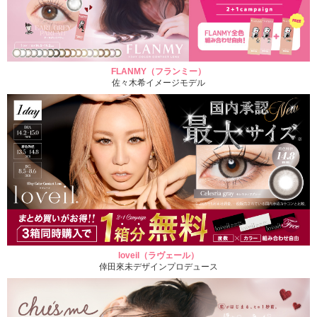
FLANMY（フランミー）
佐々木希イメージモデル
loveil（ラヴェール）
倖田來未デザインプロデュース