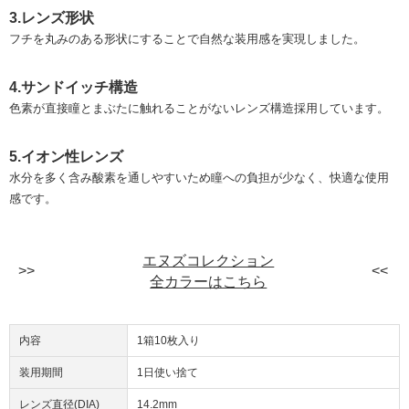
3.レンズ形状
フチを丸みのある形状にすることで自然な装用感を実現しました。
4.サンドイッチ構造
色素が直接瞳とまぶたに触れることがないレンズ構造採用しています。
5.イオン性レンズ
水分を多く含み酸素を通しやすいため瞳への負担が少なく、快適な使用
感です。
エヌズコレクション
全カラーはこちら
内容
1箱10枚入り
装用期間
1日使い捨て
レンズ直径(DIA)
14.2mm