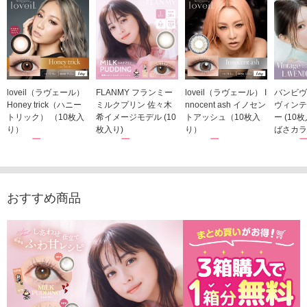
loveil（ラヴェール）
FLANMY フランミー
loveil（ラヴェール） I
バンビヴ
Honey trick（ハニー
ミルクプリン 佐々木
nnocent ash イノセン
ヴィンテ
トリック） （10枚入
希イメージモデル (10
トアッシュ（10枚入
ー (10
り）
枚入り)
り）
ばさカラ
1,760円
1,815円
1,760円
1,848
(税込)
(税込)
(税込)
おすすめ商品