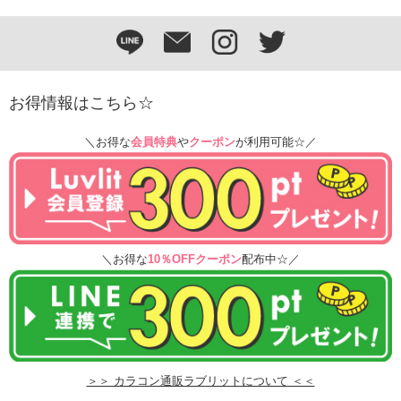
お得情報はこちら☆
＼お得な
会員特典
や
クーポン
が利用可能☆／
＼お得な
10％OFFクーポン
配布中☆／
＞＞ カラコン通販ラブリットについて ＜＜