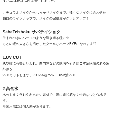
N’s COLLECTION は誕生しました。
ナチュラルメイクからしっかりメイクまで、様々なメイクに合わせた
独自のラインナップで、メイクの完成度がグッとアップ！
SabaTeishoku サバテイショク
生まれつきのハーフのような透き通る瞳に☆
もとの瞳の大きさを活かしたクールなハーフEYEになれます♡
1.UV CUT
肌や瞳に有害といわれ、白内障などの眼病を引き起こす危険性のある紫
外線を
99％カットします。※UV-A波75％、UV-B波99％
2.高含水
水分を多く含むやわらかい素材で、瞳に違和感なく快適なつけ心地で
す。
※装用感には個人差があります。