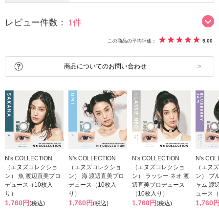
レビュー件数：
1件
この商品の平均評価：
5.00
商品についてのお問い合わせ
N's COLLECTION
N's COLLECTION
N's COLLECTION
N's CO
（エヌズコレクショ
（エヌズコレクショ
（エヌズコレクショ
（エヌズ
ン） 魚 渡辺直美プロ
ン） 海 渡辺直美プロ
ン） ラッシー ネオ 渡
ン） ブ
デュース（10枚入
デュース（10枚入
辺直美プロデュース
ャム 渡
り）
り）
（10枚入り）
ュース（
1,760円
1,760円
1,760円
1,760
(税込)
(税込)
(税込)