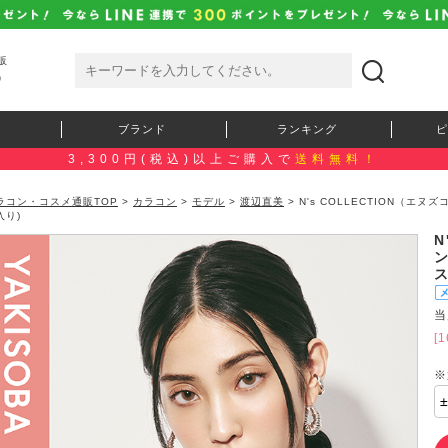
販
）
ブランド
ランキング
ピ
3,300円(税込)以上ご購入で
送料無料！
ラコン・コスメ通販TOP
>
カラコン
>
モデル
>
渡辺直美
> N's COLLECTION（エ
入り)
N
ス
当
[