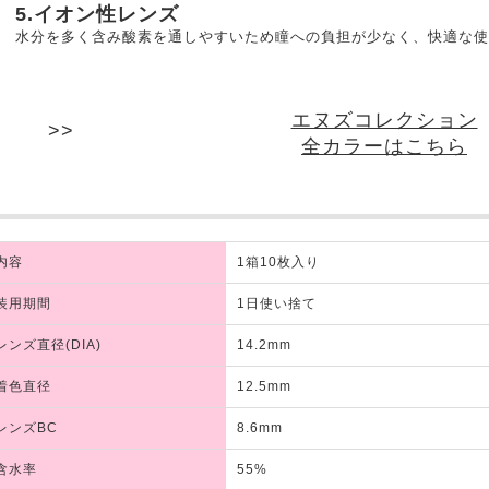
5.イオン性レンズ
水分を多く含み酸素を通しやすいため瞳への負担が少なく、快適な使
エヌズコレクション
全カラーはこちら
内容
1箱10枚入り
装用期間
1日使い捨て
レンズ直径(DIA)
14.2mm
着色直径
12.5mm
レンズBC
8.6mm
含水率
55%