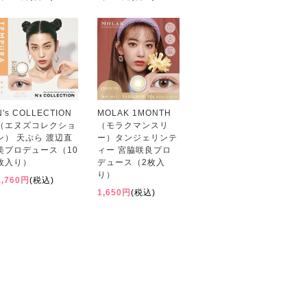
N's COLLECTION
MOLAK 1MONTH
（エヌズコレクショ
（モラクマンスリ
ン） 天ぷら 渡辺直
ー）タンジェリンテ
美プロデュース（10
ィー 宮脇咲良プロ
枚入り）
デュース（2枚入
り）
1,760円
(税込)
1,650円
(税込)