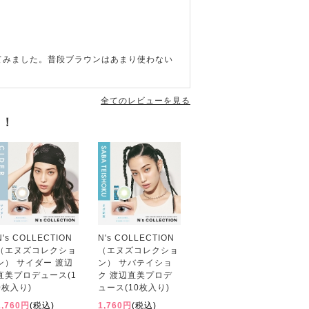
てみました。普段ブラウンはあまり使わない
全てのレビューを見る
す！
N's COLLECTION
N's COLLECTION
（エヌズコレクショ
（エヌズコレクショ
ン） サイダー 渡辺
ン） サバテイショ
直美プロデュース(1
ク 渡辺直美プロデ
0枚入り)
ュース(10枚入り)
1,760円
(税込)
1,760円
(税込)