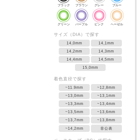
ブラック
ブラウン
グレー
ブルー
グリーン
パープル
ピンク
ヘーゼル
サイズ（DIA）で探す
14,0mm
14,1mm
14,2mm
14,3mm
14,4mm
14,5mm
15,0mm
着色直径で探す
~11.9mm
~12,8mm
~13,0mm
~13,1mm
~13,3mm
~13,4mm
~13,5mm
~13,6mm
~13,7mm
~13,8mm
~14,2mm
非公表