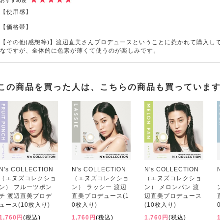
おすすめ度
【使用感】
【価格帯】
【その他(感想等)】渡辺直美さんプロデュースということに惹かれて購入し
なですが、全体的に色素が薄くて使うのが楽しみです。
この商品を買った人は、こちらの商品も買っていま
N's COLLECTION
N's COLLECTION
N's COLLECTION
（エヌズコレクショ
（エヌズコレクショ
（エヌズコレクショ
ン） フルーツポン
ン） ラッシー 渡辺
ン） メロンパン 渡
チ 渡辺直美プロデ
直美プロデュース(1
辺直美プロデュース
ュース(10枚入り)
0枚入り)
(10枚入り)
1,760円
(税込)
1,760円
(税込)
1,760円
(税込)