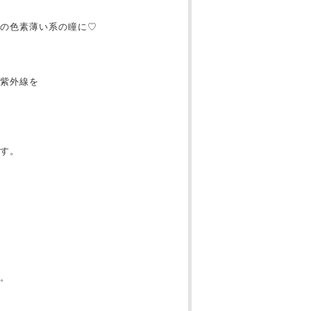
の色素薄い系の瞳に♡
紫外線を
す。
。