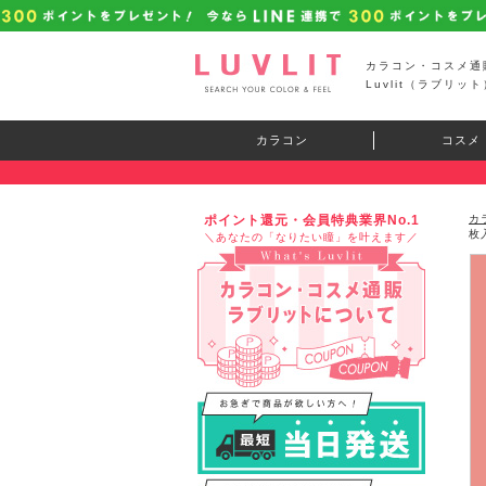
カラコン・コスメ通
Luvlit（ラブリット
カラコン
コスメ
ポイント還元・会員特典業界No.1
カ
枚
＼あなたの「なりたい瞳」を叶えます／