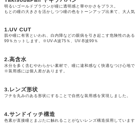
明るいゴールドブラウンが瞳に透明感と華やかさをプラス。
もとの瞳の大きさを活かしつつ瞳の色をトーンアップ出来て、大人気
1.UV CUT
肌や瞳に有害といわれ、白内障などの眼病を引き起こす危険性のある
99％カットします。※UV-A波75％、UV-B波99％
2.高含水
水分を多く含むやわらかい素材で、瞳に違和感なく快適なつけ心地で
※装用感には個人差があります。
3.レンズ形状
フチを丸みのある形状にすることで自然な装用感を実現しました。
4.サンドイッチ構造
色素が直接瞳とまぶたに触れることがないレンズ構造採用しています