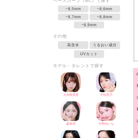
ベースカーブ（BC）で探す
~8,5mm
~8,6mm
~8,7mm
~8,8mm
~8,9mm
その他
高含水
うるおい成分
UVカット
モデル・タレントで探す