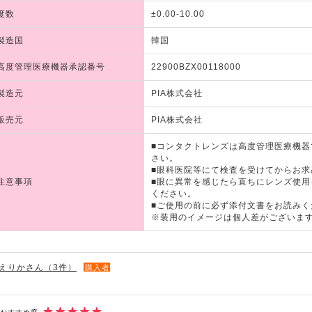
度数
±0.00-10.00
製造国
韓国
高度管理医療機器承認番号
22900BZX00118000
製造元
PIA株式会社
販売元
PIA株式会社
■コンタクトレンズは高度管理医療機
さい。
■眼科医院等にて検査を受けてからお求
注意事項
■眼に異常を感じたら直ちにレンズ使
ください。
■ご使用の前に必ず添付文書をお読みく
※装用のイメージは個人差がございま
えりかさん（3件）
購入者