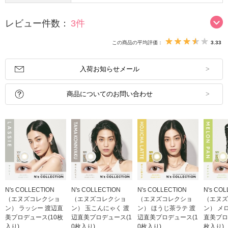
レビュー件数：
3件
この商品の平均評価：
3.33
入荷お知らせメール
商品についてのお問い合わせ
N's COLLECTION
N's COLLECTION
N's COLLECTION
N's CO
（エヌズコレクショ
（エヌズコレクショ
（エヌズコレクショ
（エヌズ
ン） ラッシー 渡辺直
ン） 玉こんにゃく 渡
ン） ほうじ茶ラテ 渡
ン） メ
美プロデュース(10枚
辺直美プロデュース(1
辺直美プロデュース(1
直美プロ
入り)
0枚入り)
0枚入り)
枚入り)