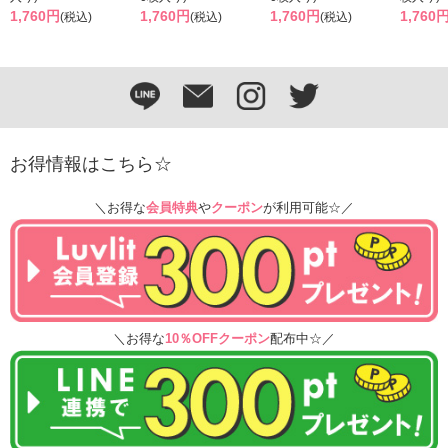
1,760円
1,760円
1,760円
1,760
(税込)
(税込)
(税込)
お得情報はこちら☆
＼お得な
会員特典
や
クーポン
が利用可能☆／
＼お得な
10％OFFクーポン
配布中☆／