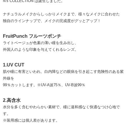
N’s COLLECTION は誕生しました。
ナチュラルメイクからしっかりメイクまで、様々なメイクに合わせた
独自のラインナップで、メイクの完成度がグッとアップ！
FruitPunch フルーツポンチ
ライトベージュが色素の薄い瞳を生み出し、
外国人のような印象を与えてくれるレンズ。
1.UV CUT
肌や瞳に有害といわれ、白内障などの眼病を引き起こす危険性のある紫
外線を
99％カットします。※UV-A波75％、UV-B波99％
2.高含水
水分を多く含むやわらかい素材で、瞳に違和感なく快適なつけ心地で
す。
※装用感には個人差があります。