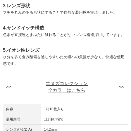
3.レンズ形状
フチを丸みのある形状にすることで自然な装用感を実現しました。
4.サンドイッチ構造
色素が直接瞳とまぶたに触れることがないレンズ構造採用しています。
5.イオン性レンズ
水分を多く含み酸素を通しやすいため瞳への負担が少なく、快適な使用
感です。
エヌズコレクション
全カラーはこちら
内容
1箱10枚入り
装用期間
1日使い捨て
レンズ直径(DIA)
14.2mm