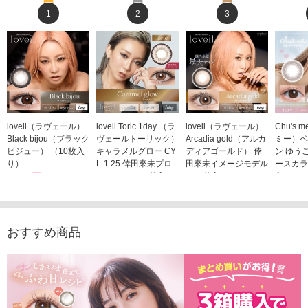
1
2
3
loveil（ラヴェール）
loveil Toric 1day （ラ
loveil（ラヴェール）
Chu's
Black bijou（ブラック
ヴェールトーリック）
Arcadia gold（アルカ
ミー）ベ
ビジュー） （10枚入
キャラメルグロー CY
ディアゴールド） 倖
ン ゆう
り）
L-1.25 倖田來未プロ
田來未イメージモデル
ースカラ
1,760円
デュース （10枚入
（10枚入り）
入り）
(税込)
り）
1,760円
1,705
(税込)
1,760円
(税込)
おすすめ商品