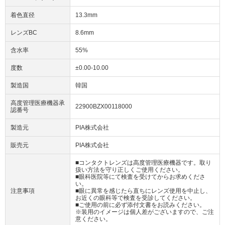
着色直径
13.3mm
レンズBC
8.6mm
含水率
55%
度数
±0.00-10.00
製造国
韓国
高度管理医療機器承
22900BZX00118000
認番号
製造元
PIA株式会社
販売元
PIA株式会社
■コンタクトレンズは高度管理医療機器です。取り
扱い方法を守り正しくご使用ください。
■眼科医院等にて検査を受けてからお求めくださ
い。
注意事項
■眼に異常を感じたら直ちにレンズ使用を中止し、
お近くの眼科等で検査を受診してください。
■ご使用の前に必ず添付文書をお読みください。
※装用のイメージは個人差がございますので、ご注
意ください。