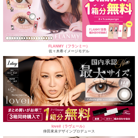
FLANMY（フランミー）
佐々木希イメージモデル
loveil（ラヴェール）
倖田來未デザインプロデュース