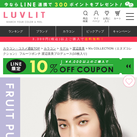
t
商品
マイ
お気に
カート
o
検索
ページ
入り
g
g
ランキング
ブランド
カラコン
ピックアップ
キャンペーン
l
e
3,300円(税込)以上ご購入で
送料無料！
n
a
カラコン・コスメ通販TOP
>
カラコン
>
モデル
>
渡辺直美
> N's COLLECTION（エヌズコレ
v
クション） フルーツポンチ 渡辺直美プロデュース(10枚入り)
i
g
a
t
i
o
n