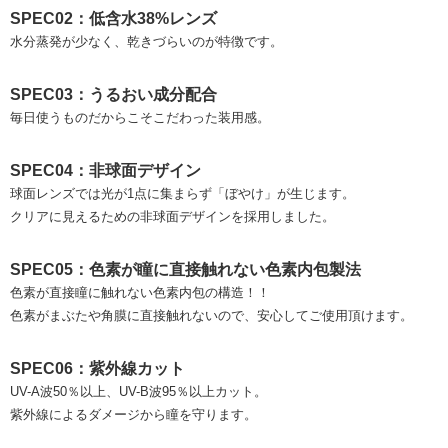
SPEC02：低含水38%レンズ
水分蒸発が少なく、乾きづらいのが特徴です。
SPEC03：うるおい成分配合
毎日使うものだからこそこだわった装用感。
SPEC04：非球面デザイン
球面レンズでは光が1点に集まらず「ぼやけ」が生じます。
クリアに見えるための非球面デザインを採用しました。
SPEC05：色素が瞳に直接触れない色素内包製法
色素が直接瞳に触れない色素内包の構造！！
色素がまぶたや角膜に直接触れないので、安心してご使用頂けます。
SPEC06：紫外線カット
UV-A波50％以上、UV-B波95％以上カット。
紫外線によるダメージから瞳を守ります。