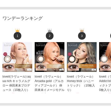
ワンデーランキング
1
2
3
loveil(ラヴェール) aq
loveil（ラヴェール）
loveil（ラヴェール）
lovei
ua rich キャラメルグ
Arcadia gold（アルカ
Honey trick（ハニー
Addict
ロー 倖田來未プロデ
ディアゴールド） 倖
トリック） （10枚入
ィクトブ
ュース（10枚入り）
田來未イメージモデル
り）
0枚入り
1,760円
（10枚入り）
1,760円
1,760
(税込)
(税込)
1,760円
(税込)