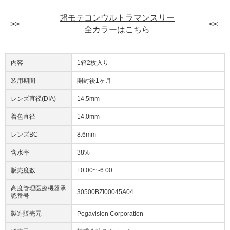
超モテコンウルトラマンスリー
全カラーはこちら
内容
1箱2枚入り
装用期間
開封後1ヶ月
レンズ直径(DIA)
14.5mm
着色直径
14.0mm
レンズBC
8.6mm
含水率
38%
販売度数
±0.00~ -6.00
高度管理医療機器承
30500BZI00045A04
認番号
製造販売元
Pegavision Corporation