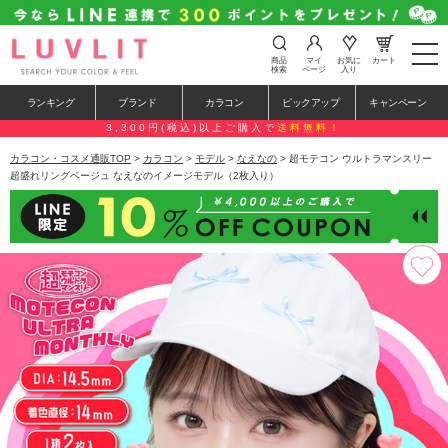
t
商品
マイ
お気に
カート
o
検索
ページ
入り
g
g
ランキング
ブランド
カラコン
ピックアップ
キャンペーン
l
e
3,300円(税込)以上ご購入で
送料無料！
n
a
カラコン・コスメ通販TOP
>
カラコン
>
モデル
>
なえなの
> 超モテコン ウルトラマンスリー
v
超盛れリングベージュ なえなのイメージモデル（2枚入り）
i
g
a
t
i
o
n