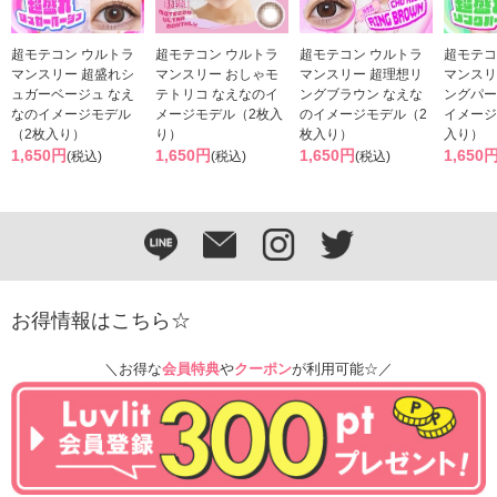
超モテコン ウルトラ
超モテコン ウルトラ
超モテコン ウルトラ
超モテコ
マンスリー 超盛れシ
マンスリー おしゃモ
マンスリー 超理想リ
マンスリ
ュガーベージュ なえ
テトリコ なえなのイ
ングブラウン なえな
ングパー
なのイメージモデル
メージモデル（2枚入
のイメージモデル（2
イメージ
（2枚入り）
り）
枚入り）
入り）
1,650円
1,650円
1,650円
1,650
(税込)
(税込)
(税込)
お得情報はこちら☆
＼お得な
会員特典
や
クーポン
が利用可能☆／