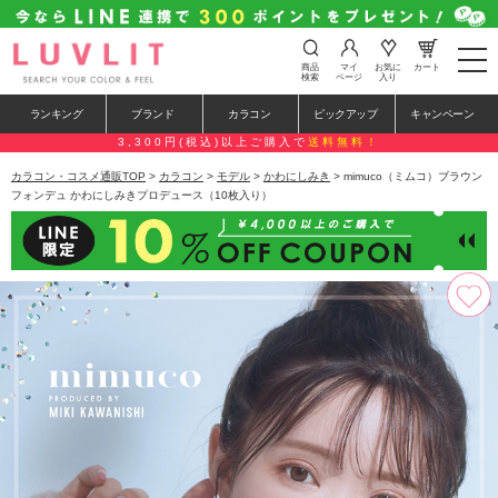
t
商品
マイ
お気に
カート
o
検索
ページ
入り
g
g
ランキング
ブランド
カラコン
ピックアップ
キャンペーン
l
e
3,300円(税込)以上ご購入で
送料無料！
n
a
カラコン・コスメ通販TOP
>
カラコン
>
モデル
>
かわにしみき
> mimuco（ミムコ）ブラウン
v
フォンデュ かわにしみきプロデュース（10枚入り）
i
g
a
t
i
o
n