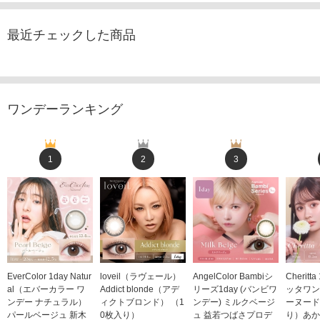
最近チェックした商品
ワンデーランキング
1
2
3
EverColor 1day Natur
loveil（ラヴェール）
AngelColor Bambiシ
Cheritt
al（エバーカラー ワ
Addict blonde（アデ
リーズ1day (バンビワ
ッタワン
ンデー ナチュラル）
ィクトブロンド） （1
ンデー) ミルクベージ
ーヌード
パールベージュ 新木
0枚入り）
ュ 益若つばさプロデ
り）あか