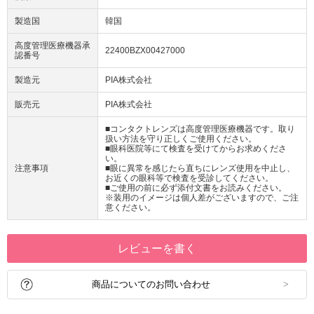
製造国
韓国
高度管理医療機器承
22400BZX00427000
認番号
製造元
PIA株式会社
販売元
PIA株式会社
■コンタクトレンズは高度管理医療機器です。取り
扱い方法を守り正しくご使用ください。
■眼科医院等にて検査を受けてからお求めくださ
い。
注意事項
■眼に異常を感じたら直ちにレンズ使用を中止し、
お近くの眼科等で検査を受診してください。
■ご使用の前に必ず添付文書をお読みください。
※装用のイメージは個人差がございますので、ご注
意ください。
レビューを書く
商品についてのお問い合わせ