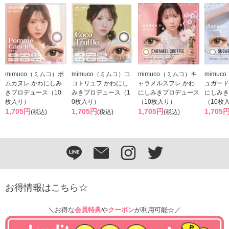
mimuco（ミムコ）ポ
mimuco（ミムコ）コ
mimuco（ミムコ）キ
mimuc
ムカヌレ かわにしみ
コトリュフ かわにし
ャラメルスフレ かわ
ュガード
きプロデュース（10
みきプロデュース（1
にしみきプロデュース
にしみき
枚入り）
0枚入り）
（10枚入り）
（10枚
1,705円
1,705円
1,705円
1,705
(税込)
(税込)
(税込)
お得情報はこちら☆
＼お得な
会員特典
や
クーポン
が利用可能☆／