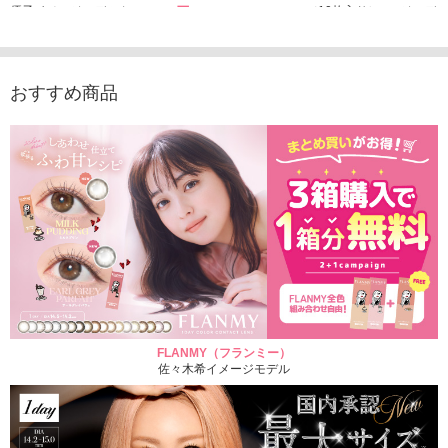
優子イメージモデルカ
1,760円
ュース（10枚入り）
ジモデル
(税込)
ラコン（20枚入り）
1,848円
1,683
(税込)
2,598円
(税込)
おすすめ商品
FLANMY（フランミー）
佐々木希イメージモデル