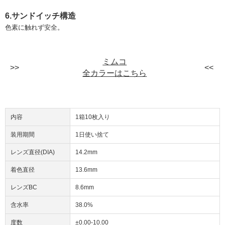
6.サンドイッチ構造
色素に触れず安全。
ミムコ
全カラーはこちら
内容
1箱10枚入り
装用期間
1日使い捨て
レンズ直径(DIA)
14.2mm
着色直径
13.6mm
レンズBC
8.6mm
含水率
38.0%
度数
±0.00-10.00