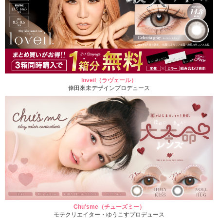
loveil（ラヴェール）
倖田來未デザインプロデュース
Chu'sme（チューズミー）
モテクリエイター・ゆうこすプロデュース