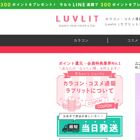
カラコン・コスメ通
Luvlit（ラブリット
カラコン
コスメ
ポイント還元・会員特典業界No.1
カ
枚
＼あなたの「なりたい瞳」を叶えます／