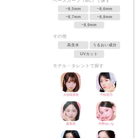
ベースカーブ（BC）で探す
~8,5mm
~8,6mm
~8,7mm
~8,8mm
~8,9mm
その他
高含水
うるおい成分
UVカット
モデル・タレントで探す