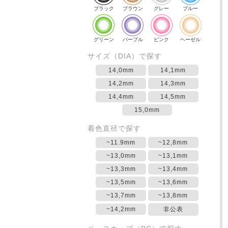
ブラック
ブラウン
グレー
ブルー
グリーン
パープル
ピンク
ヘーゼル
サイズ（DIA）で探す
14,0mm
14,1mm
14,2mm
14,3mm
14,4mm
14,5mm
15,0mm
着色直径で探す
~11.9mm
~12,8mm
~13,0mm
~13,1mm
~13,3mm
~13,4mm
~13,5mm
~13,6mm
~13,7mm
~13,8mm
~14,2mm
非公表