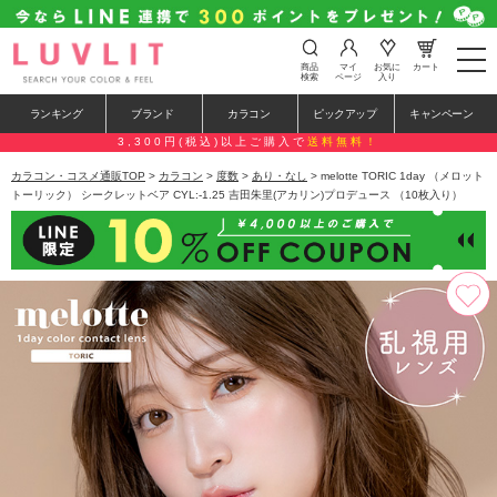
t
商品
マイ
お気に
カート
o
検索
ページ
入り
g
g
ランキング
ブランド
カラコン
ピックアップ
キャンペーン
l
e
3,300円(税込)以上ご購入で
送料無料！
n
a
カラコン・コスメ通販TOP
>
カラコン
>
度数
>
あり・なし
> melotte TORIC 1day （メロット
v
トーリック） シークレットベア CYL:-1.25 吉田朱里(アカリン)プロデュース （10枚入り）
i
g
a
t
i
o
n