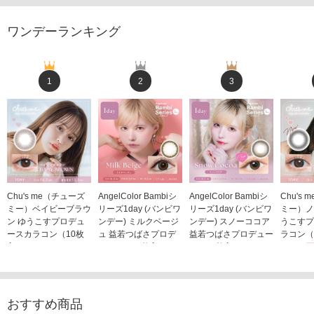
ワンデーランキング
1
2
3
Chu's me（チューズ
AngelColor Bambiシ
AngelColor Bambiシ
Chu's
ミー）ベイビーブラウ
リーズ1day (バンビワ
リーズ1day (バンビワ
ミー）ノ
ン ゆうこすプロデュ
ンデー) ミルクベージ
ンデー) スノーココア
うこすプ
ースカラコン（10枚
ュ 益若つばさプロデ
益若つばさプロデュー
ラコン（
入り）
ュース（10枚入り）
ス（10枚入り）
1,705
1,705円
1,848円
1,848円
(税込)
(税込)
(税込)
おすすめ商品