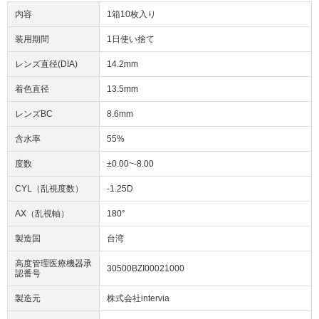
内容
1箱10枚入り
装用期間
1日使い捨て
レンズ直径(DIA)
14.2mm
着色直径
13.5mm
レンズBC
8.6mm
含水率
55%
度数
±0.00~-8.00
CYL（乱視度数）
-1.25D
AX（乱視軸）
180°
製造国
台湾
高度管理医療機器承
30500BZI00021000
認番号
製造元
株式会社intervia