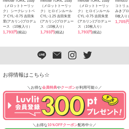
melotte TORIC 1day
melotte TORIC 1day
melotte TORIC 1day
mimuc
（メロットトーリッ
（メロットトーリッ
（メロットトーリッ
コトリュ
ク） シークレットベ
ク） ヒロインルール
ク） ヒロインルール
みきプロ
ア CYL:-0.75 吉田朱
CYL:-1.25 吉田朱里
CYL:-0.75 吉田朱里
0枚入り
里(アカリン)プロデュ
(アカリン)プロデュー
(アカリン)プロデュー
1,705
ース （10枚入り）
ス （10枚入り）
ス （10枚入り）
1,793円
1,793円
1,793円
(税込)
(税込)
(税込)
お得情報はこちら☆
＼お得な
会員特典
や
クーポン
が利用可能☆／
＼お得な
10％OFFクーポン
配布中☆／