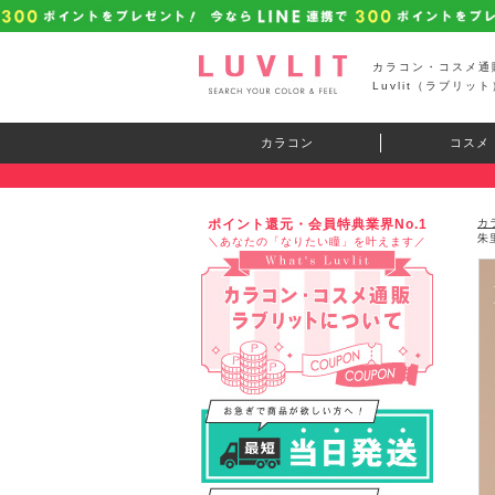
カラコン・コスメ通
Luvlit（ラブリット
カラコン
コスメ
ポイント還元・会員特典業界No.1
カ
朱
＼あなたの「なりたい瞳」を叶えます／