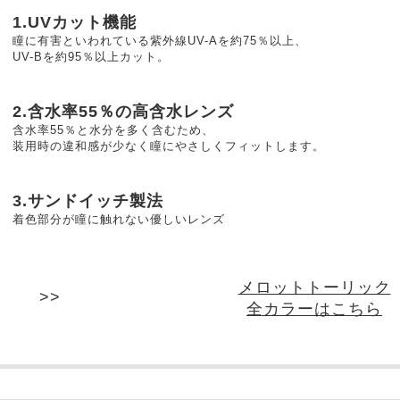
1.UVカット機能
瞳に有害といわれている紫外線UV-Aを約75％以上、
UV-Bを約95％以上カット。
2.含水率55％の高含水レンズ
含水率55％と水分を多く含むため、
装用時の違和感が少なく瞳にやさしくフィットします。
3.サンドイッチ製法
着色部分が瞳に触れない優しいレンズ
メロットトーリック
全カラーはこちら