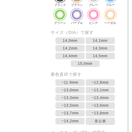
ブラック
ブラウン
グレー
ブルー
グリーン
パープル
ピンク
ヘーゼル
サイズ（DIA）で探す
14,0mm
14,1mm
14,2mm
14,3mm
14,4mm
14,5mm
15,0mm
着色直径で探す
~11.9mm
~12,8mm
~13,0mm
~13,1mm
~13,3mm
~13,4mm
~13,5mm
~13,6mm
~13,7mm
~13,8mm
~14,2mm
非公表