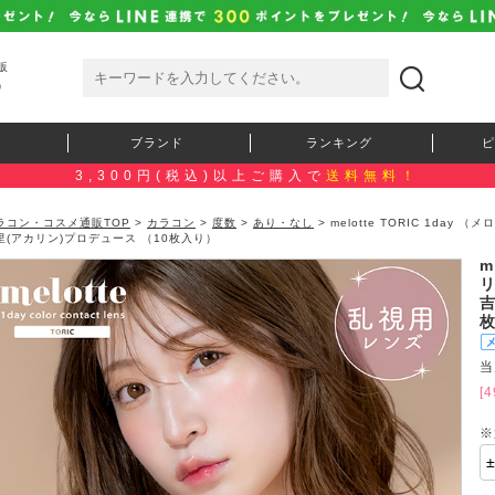
販
）
ブランド
ランキング
ピ
3,300円(税込)以上ご購入で
送料無料！
ラコン・コスメ通販TOP
>
カラコン
>
度数
>
あり・なし
> melotte TORIC 1day
里(アカリン)プロデュース （10枚入り）
m
リ
吉
当
[