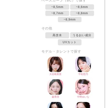
ベースカーブ（BC）で探す
~8,5mm
~8,6mm
~8,7mm
~8,8mm
~8,9mm
その他
高含水
うるおい成分
UVカット
モデル・タレントで探す