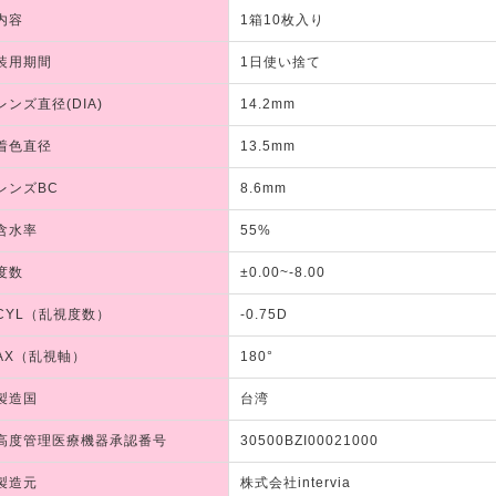
内容
1箱10枚入り
装用期間
1日使い捨て
レンズ直径(DIA)
14.2mm
着色直径
13.5mm
レンズBC
8.6mm
含水率
55%
度数
±0.00~-8.00
CYL（乱視度数）
-0.75D
AX（乱視軸）
180°
製造国
台湾
高度管理医療機器承認番号
30500BZI00021000
製造元
株式会社intervia