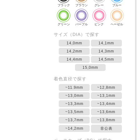
ブラック
ブラウン
グレー
ブルー
グリーン
パープル
ピンク
ヘーゼル
サイズ（DIA）で探す
14,0mm
14,1mm
14,2mm
14,3mm
14,4mm
14,5mm
15,0mm
着色直径で探す
~11.9mm
~12,8mm
~13,0mm
~13,1mm
~13,3mm
~13,4mm
~13,5mm
~13,6mm
~13,7mm
~13,8mm
~14,2mm
非公表