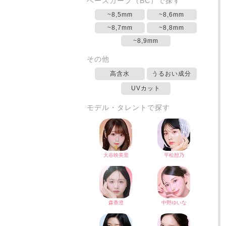
ベースカーブ（BC）で探す
~8,5mm
~8,6mm
~8,7mm
~8,8mm
~8,9mm
その他
高含水
うるおい成分
UVカット
モデル・タレントで探す