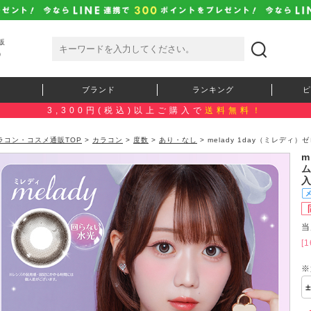
販
）
ブランド
ランキング
ピ
3,300円(税込)以上ご購入で
送料無料！
ラコン・コスメ通販TOP
>
カラコン
>
度数
>
あり・なし
> melady 1day（ミレデ
m
当
[