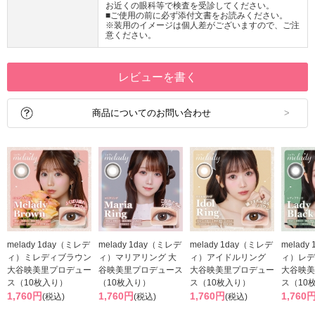
お近くの眼科等で検査を受診してください。
■ご使用の前に必ず添付文書をお読みください。
※装用のイメージは個人差がございますので、ご注
意ください。
レビューを書く
商品についてのお問い合わせ
melady 1day（ミレデ
melady 1day（ミレデ
melady 1day（ミレデ
melady
ィ）ミレディブラウン
ィ）マリアリング 大
ィ）アイドルリング
ィ）レデ
大谷映美里プロデュー
谷映美里プロデュース
大谷映美里プロデュー
大谷映美
ス（10枚入り）
（10枚入り）
ス（10枚入り）
ス（10
1,760円
1,760円
1,760円
1,760
(税込)
(税込)
(税込)