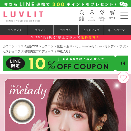
t
商品
マイ
お気に
カート
o
検索
ページ
入り
g
g
ランキング
ブランド
カラコン
ピックアップ
キャンペーン
l
e
3,300円(税込)以上ご購入で
送料無料！
n
a
カラコン・コスメ通販TOP
>
カラコン
>
度数
>
あり・なし
> melady 1day（ミレディ）プリン
v
セスショコラ 大谷映美里プロデュース（10枚入り）
i
g
a
t
i
o
n