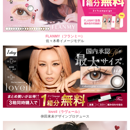
FLANMY（フランミー）
佐々木希イメージモデル
loveil（ラヴェール）
倖田來未デザインプロデュース