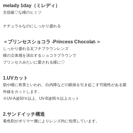
melady 1day（ミレディ）
主役級♡な瞳のヒミツ
ナチュラルなのにしっかり盛れる
＜プリンセスショコラ -Princess Chocolat-＞
しっかり盛れる太フチブラウンレンズ
瞳の立体感を演出するショコラブラウンで
プリンセスみたいに愛される瞳に♡
1.UVカット
肌や瞳に有害といわれ、白内障などの眼病を引き起こす可能性がある紫
外線をカットします。
※UV-A波50％以上、UV-B波95％以上カット
2.サンドイッチ構造
着色剤がポリマー層によりレンズ内に包埋しています。