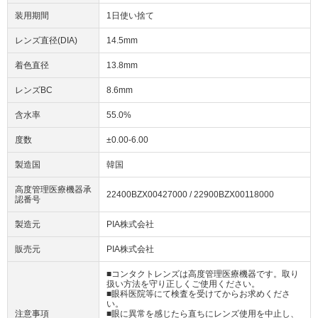
装用期間
1日使い捨て
レンズ直径(DIA)
14.5mm
着色直径
13.8mm
レンズBC
8.6mm
含水率
55.0%
度数
±0.00-6.00
製造国
韓国
高度管理医療機器承
22400BZX00427000 / 22900BZX00118000
認番号
製造元
PIA株式会社
販売元
PIA株式会社
■コンタクトレンズは高度管理医療機器です。取り
扱い方法を守り正しくご使用ください。
■眼科医院等にて検査を受けてからお求めくださ
い。
注意事項
■眼に異常を感じたら直ちにレンズ使用を中止し、