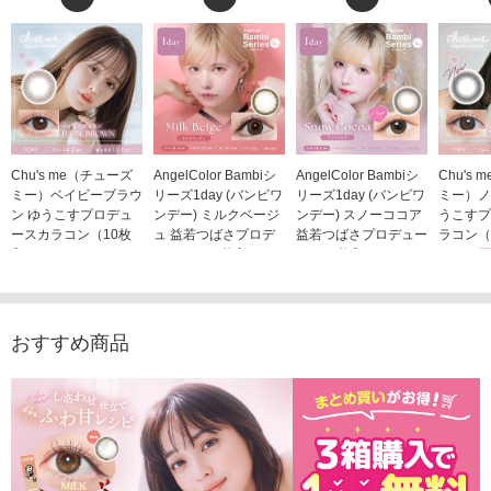
Chu's me（チューズ
AngelColor Bambiシ
AngelColor Bambiシ
Chu's
ミー）ベイビーブラウ
リーズ1day (バンビワ
リーズ1day (バンビワ
ミー）ノ
ン ゆうこすプロデュ
ンデー) ミルクベージ
ンデー) スノーココア
うこすプ
ースカラコン（10枚
ュ 益若つばさプロデ
益若つばさプロデュー
ラコン（
入り）
ュース（10枚入り）
ス（10枚入り）
1,705
1,705円
1,848円
1,848円
(税込)
(税込)
(税込)
おすすめ商品