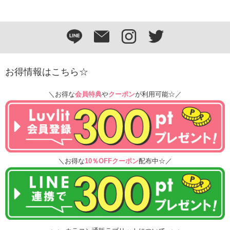
お得情報はこちら☆
＼お得な
会員特典
や
クーポン
が利用可能☆／
＼お得な
10％OFFクーポン
配布中☆／