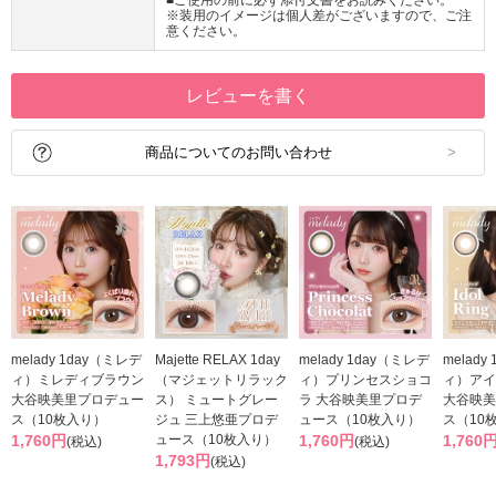
※装用のイメージは個人差がございますので、ご注
意ください。
レビューを書く
商品についてのお問い合わせ
melady 1day（ミレデ
Majette RELAX 1day
melady 1day（ミレデ
melady
ィ）ミレディブラウン
（マジェットリラック
ィ）プリンセスショコ
ィ）アイ
大谷映美里プロデュー
ス） ミュートグレー
ラ 大谷映美里プロデ
大谷映美
ス（10枚入り）
ジュ 三上悠亜プロデ
ュース（10枚入り）
ス（10
1,760円
ュース（10枚入り）
1,760円
1,760
(税込)
(税込)
1,793円
(税込)