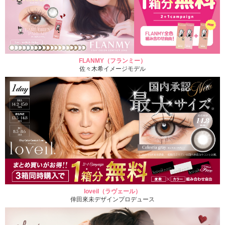
FLANMY（フランミー）
佐々木希イメージモデル
loveil（ラヴェール）
倖田來未デザインプロデュース