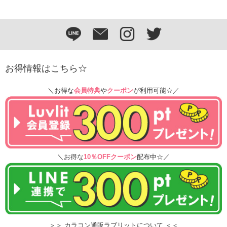
お得情報はこちら☆
＼お得な
会員特典
や
クーポン
が利用可能☆／
＼お得な
10％OFFクーポン
配布中☆／
＞＞ カラコン通販ラブリットについて ＜＜