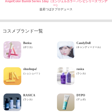
AngelColor Bambi Series 1day（エンジェルカラー バンビシリーズ ワンデ
ー）
益若つばさプロデュース
コスメブランド一覧