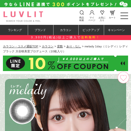
t
商品
マイ
お気に
カート
o
検索
ページ
入り
g
g
ランキング
ブランド
カラコン
ピックアップ
キャンペーン
l
e
3,300円(税込)以上ご購入で
送料無料！
n
a
カラコン・コスメ通販TOP
>
カラコン
>
度数
>
あり・なし
> melady 1day（ミレディ）レディ
v
ブラック 大谷映美里プロデュース（10枚入り）
i
g
a
t
i
o
n