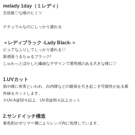
melady 1day（ミレディ）
主役級♡な瞳のヒミツ
ナチュラルなのにしっかり盛れる
＜レディブラック -Lady Black-＞
ピュアなふりしてしっかり盛れる♡
新感覚うるちゅるブラック!
じゅわっとぼかした繊細なデザインで透明感のある大きな瞳に♡
1.UVカット
肌や瞳に有害といわれ、白内障などの眼病を引き起こす可能性がある紫
外線をカットします。
※UV-A波50％以上、UV-B波95％以上カット
2.サンドイッチ構造
着色剤がポリマー層によりレンズ内に包埋しています。