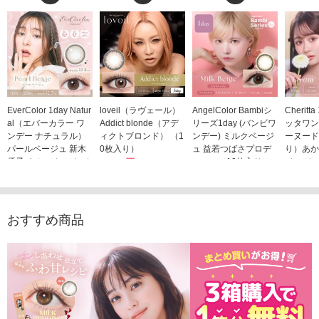
EverColor 1day Natur
loveil（ラヴェール）
AngelColor Bambiシ
Cheritt
al（エバーカラー ワ
Addict blonde（アデ
リーズ1day (バンビワ
ッタワン
ンデー ナチュラル）
ィクトブロンド） （1
ンデー) ミルクベージ
ーヌード
パールベージュ 新木
0枚入り）
ュ 益若つばさプロデ
り）あか
優子イメージモデルカ
1,760円
ュース（10枚入り）
ジモデル
(税込)
ラコン（20枚入り）
1,848円
1,683
(税込)
2,598円
(税込)
おすすめ商品