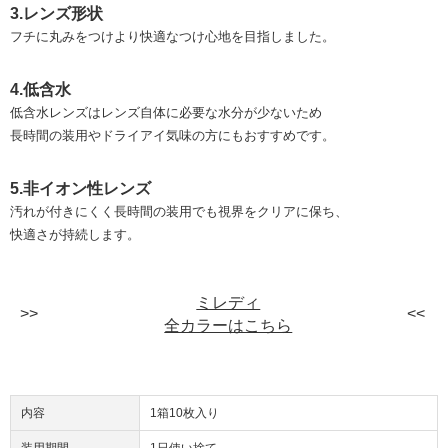
3.レンズ形状
フチに丸みをつけより快適なつけ心地を目指しました。
4.低含水
低含水レンズはレンズ自体に必要な水分が少ないため
長時間の装用やドライアイ気味の方にもおすすめです。
5.非イオン性レンズ
汚れが付きにくく長時間の装用でも視界をクリアに保ち、
快適さが持続します。
ミレディ
全カラーはこちら
内容
1箱10枚入り
装用期間
1日使い捨て