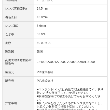
レンズ直径(DIA)
14.5mm
着色直径
13.8mm
レンズBC
8.6mm
含水率
38.0%
度数
±0.00-6.00
製造国
韓国
高度管理医療機器承
22400BZX00427000 / 22900BZX00118000
認番号
製造元
PIA株式会社
販売元
PIA株式会社
■コンタクトレンズは高度管理医療機器です。取り
扱い方法を守り正しくご使用ください。
■眼科医院等にて検査を受けてからお求めくださ
い。
注意事項
■眼に異常を感じたら直ちにレンズ使用を中止し、
お近くの眼科等で検査を受診してください。
■ご使用の前に必ず添付文書をお読みください。