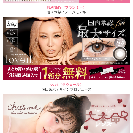
FLANMY（フランミー）
佐々木希イメージモデル
loveil（ラヴェール）
倖田來未デザインプロデュース