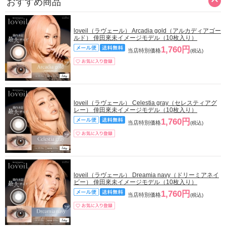
おすすめ商品
loveil（ラヴェール） Arcadia gold（アルカディアゴー
ルド） 倖田來未イメージモデル（10枚入り）
1,760円
当店特別価格
(税込)
loveil（ラヴェール） Celestia gray（セレスティアグ
レー） 倖田來未イメージモデル（10枚入り）
1,760円
当店特別価格
(税込)
loveil（ラヴェール） Dreamia navy（ドリーミアネイ
ビー） 倖田來未イメージモデル（10枚入り）
1,760円
当店特別価格
(税込)