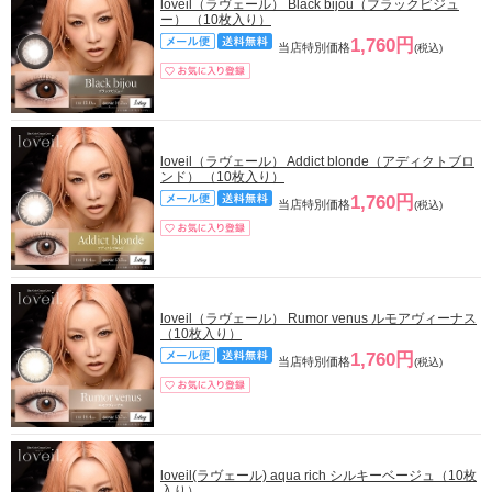
loveil（ラヴェール） Black bijou（ブラックビジュ
ー） （10枚入り）
1,760円
当店特別価格
(税込)
loveil（ラヴェール） Addict blonde（アディクトブロ
ンド） （10枚入り）
1,760円
当店特別価格
(税込)
loveil（ラヴェール） Rumor venus ルモアヴィーナス
（10枚入り）
1,760円
当店特別価格
(税込)
loveil(ラヴェール) aqua rich シルキーベージュ（10枚
入り）