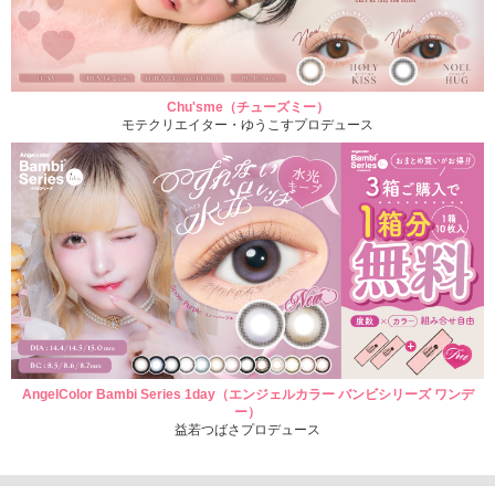
Chu'sme（チューズミー）
モテクリエイター・ゆうこすプロデュース
AngelColor Bambi Series 1day（エンジェルカラー バンビシリーズ ワンデ
ー）
益若つばさプロデュース