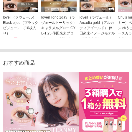
loveil（ラヴェール）
loveil Toric 1day （ラ
loveil（ラヴェール）
Chu's
Black bijou（ブラック
ヴェールトーリック）
Arcadia gold（アルカ
ミー）ベ
ビジュー） （10枚入
キャラメルグロー CY
ディアゴールド） 倖
ン ゆう
り）
L-1.25 倖田來未プロ
田來未イメージモデル
ースカラ
1,760円
デュース （10枚入
（10枚入り）
入り）
(税込)
り）
1,760円
1,705
(税込)
1,760円
(税込)
おすすめ商品