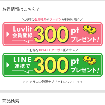
お得情報はこちら☆
＼お得な
会員特典
や
クーポン
が利用可能☆／
＼お得な
10％OFFクーポン
配布中☆／
＞＞ カラコン通販ラブリットについて ＜＜
商品検索