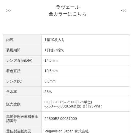
ラヴェール
全カラーはこちら
内容
1箱10枚入り
装用期間
1日使い捨て
レンズ直径(DIA)
14.5mm
着色直径
13.6mm
レンズBC
8.6mm
含水率
58％
0.00・-0.75～-5.00(0.25単位)
販売度数
-5.50～-8.00(0.50単位) 合計25PWR
高度管理医療機器承
22800BZI00037000
認番号
選任製造販売元
Pegavision Japan 株式会社