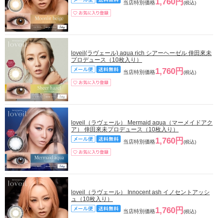
1,760円
当店特別価格
(税込)
loveil(ラヴェール) aqua rich シアーヘーゼル 倖田來未
プロデュース（10枚入り）
1,760円
当店特別価格
(税込)
loveil（ラヴェール） Mermaid aqua（マーメイドアク
ア） 倖田來未プロデュース（10枚入り）
1,760円
当店特別価格
(税込)
loveil（ラヴェール） Innocent ash イノセントアッシ
ュ（10枚入り）
1,760円
当店特別価格
(税込)