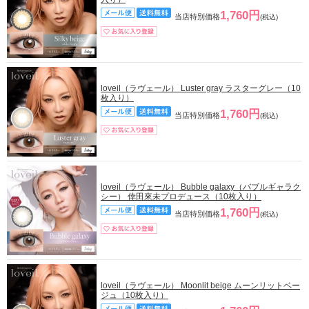
1,760円
当店特別価格
(税込)
loveil（ラヴェール） Luster gray ラスターグレー（10
枚入り）
1,760円
当店特別価格
(税込)
loveil（ラヴェール） Bubble galaxy（バブルギャラク
シー） 倖田來未プロデュース（10枚入り）
1,760円
当店特別価格
(税込)
loveil（ラヴェール） Moonlit beige ムーンリットベー
ジュ（10枚入り）