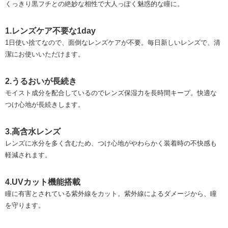
くっきり黒フチとの絶妙な相性で大人っぽく魅惑的な瞳に。
1.レンズケア不要な1day
1日使い捨てなので、面倒なレンズケアが不要。毎日新しいレンズで、清
潔にお使いいただけます。
2.うるおいが長続き
モイスト成分を配合しているのでレンズ保湿力を長時間キープ。快適な
つけ心地が長続きします。
3.高含水レンズ
レンズに水分を多く含むため、つけ心地がやわらかく装着時の不快感も
軽減されます。
4.UVカット機能搭載
瞳に有害とされている紫外線をカット。紫外線によるダメージから、瞳
を守ります。