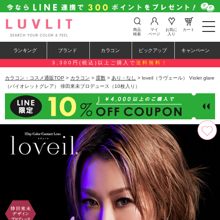
t
商品
マイ
お気に
カート
o
検索
ページ
入り
g
g
ランキング
ブランド
カラコン
ピックアップ
キャンペーン
l
e
3,300円(税込)以上ご購入で
送料無料！
n
a
カラコン・コスメ通販TOP
>
カラコン
>
度数
>
あり・なし
> loveil（ラヴェール） Violet glare
v
（バイオレットグレア） 倖田來未プロデュース（10枚入り）
i
g
a
t
i
o
n