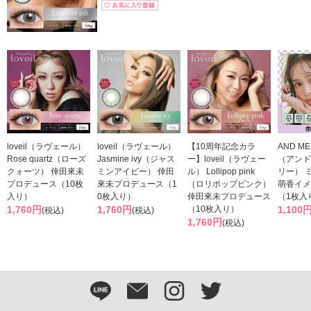
loveil（ラヴェール）
loveil（ラヴェール）
【10周年記念カラ
AND ME
Rose quartz（ローズ
Jasmine ivy（ジャス
ー】loveil（ラヴェー
（アンド
クォーツ） 倖田來未
ミンアイビー） 倖田
ル） Lollipop pink
リー） 
プロデュース（10枚
來未プロデュース（1
（ロリポップピンク）
萌香イ
入り）
0枚入り）
倖田來未プロデュース
（1枚入
1,760円
1,760円
（10枚入り）
1,100
(税込)
(税込)
1,760円
(税込)