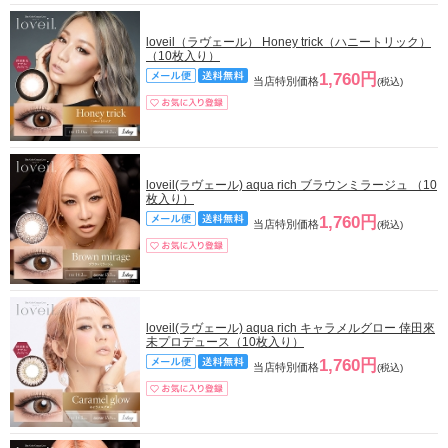
loveil（ラヴェール） Honey trick（ハニートリック）
（10枚入り）
1,760円
当店特別価格
(税込)
loveil(ラヴェール) aqua rich ブラウンミラージュ （10
枚入り）
1,760円
当店特別価格
(税込)
loveil(ラヴェール) aqua rich キャラメルグロー 倖田來
未プロデュース（10枚入り）
1,760円
当店特別価格
(税込)