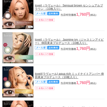
loveil（ラヴェール） Sensual brown センシュアルブ
ラウン （10枚入り）
1,760円
当店特別価格
(税込)
loveil（ラヴェール） Jasmine ivy（ジャスミンアイビ
ー） 倖田來未プロデュース（10枚入り）
1,760円
当店特別価格
(税込)
loveil(ラヴェール) aqua rich ミッドナイトアンバー 倖
田來未プロデュース（10枚入り）
1,760円
当店特別価格
(税込)