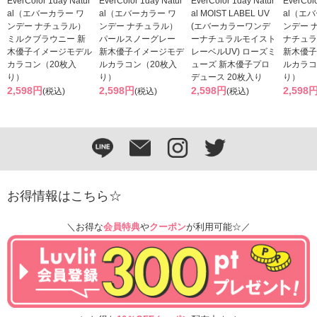
EverColor 1day Natur
EverColor 1day Natur
EverColor 1day Natur
EverColo
al（エバーカラー ワ
al（エバーカラー ワ
al MOIST LABEL UV
al（エ
ンデー ナチュラル）
ンデー ナチュラル）
(エバーカラーワンデ
ンデー 
ミルクブラウニー 新
パールスノーグレー
ーナチュラルモイスト
ナチュラ
木優子イメージモデル
新木優子イメージモデ
レーベルUV) ローズミ
新木優子
カラコン（20枚入
ルカラコン（20枚入
ューズ 新木優子プロ
ルカラコ
り）
り）
デュース 20枚入り
り）
2,598円
2,598円
2,598円
2,598
(税込)
(税込)
(税込)
お得情報はこちら☆
＼お得な
会員特典
や
クーポン
が利用可能☆／