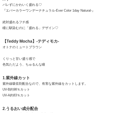
バレずにかわいく盛れる♡
『エバーカラーワンデーナチュラル-Ever Color 1day Natural-』
絶対盛れるフチ感
瞳に馴染むのに「盛れる」デザイン♡
【Teddy Mocha】-テディモカ-
オトナのミュートブラウン
くりっと甘い盛り感で
色気ただよう、ちゅるんな瞳
1.紫外線カット
紫外線吸収剤配合なので、有害な紫外線をカットします。
UV-B約98％カット
UV-A約83％カット
2.うるおい成分配合