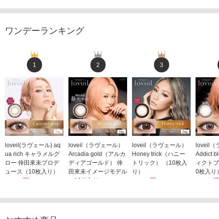
ワンデーランキング
1
2
3
loveil(ラヴェール) aq
loveil（ラヴェール）
loveil（ラヴェール）
lovei
ua rich キャラメルグ
Arcadia gold（アルカ
Honey trick（ハニー
Addict
ロー 倖田來未プロデ
ディアゴールド） 倖
トリック） （10枚入
ィクトブ
ュース（10枚入り）
田來未イメージモデル
り）
0枚入り
1,760円
（10枚入り）
1,760円
1,760
(税込)
(税込)
1,760円
(税込)