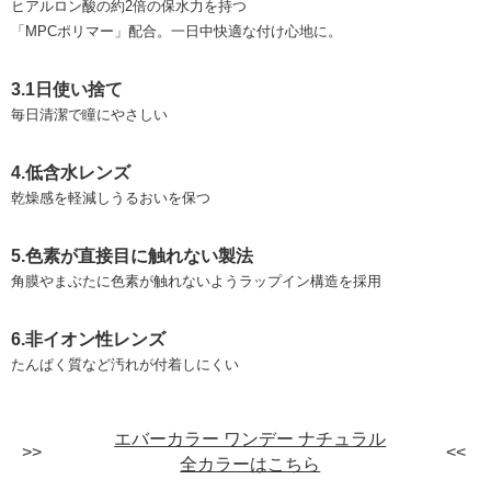
ヒアルロン酸の約2倍の保水力を持つ
「MPCポリマー」配合。一日中快適な付け心地に。
3.1日使い捨て
毎日清潔で瞳にやさしい
4.低含水レンズ
乾燥感を軽減しうるおいを保つ
5.色素が直接目に触れない製法
角膜やまぶたに色素が触れないようラップイン構造を採用
6.非イオン性レンズ
たんぱく質など汚れが付着しにくい
エバーカラー ワンデー ナチュラル
全カラーはこちら