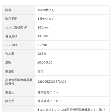
内容
1箱20枚入り
装用期間
1日使い捨て
レンズ直径(DIA)
14.5mm
着色直径
13.8mm
レンズBC
8.7mm
含水率
42.5%
度数
±0.00-8.00
製造国
台湾
高度管理医療機器承
22600BZX00273A02
認番号
製造元
株式会社アイレ
販売元
株式会社アイセイ
■コンタクトレンズは高度管理医療機器です。取り