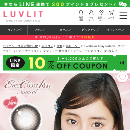
t
商品
マイ
お気に
カート
o
検索
ページ
入り
g
g
ランキング
ブランド
カラコン
ピックアップ
キャンペーン
l
e
3,300円(税込)以上ご購入で
送料無料！
n
a
カラコン・コスメ通販TOP
>
カラコン
>
度数
>
あり・なし
> EverColor 1day Natural（エバー
v
カラー ワンデー ナチュラル） テディモカ 新木優子イメージモデルカラコン（20枚入り）
i
g
a
t
i
o
n