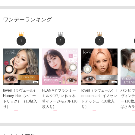
ワンデーランキング
1
2
3
loveil（ラヴェール）
FLANMY フランミー
loveil（ラヴェール） I
バンビヴ
Honey trick（ハニー
ミルクプリン 佐々木
nnocent ash イノセン
ヴィンテ
トリック） （10枚入
希イメージモデル (10
トアッシュ（10枚入
ー (10
り）
枚入り)
り）
ばさカラ
1,760円
1,815円
1,760円
1,848
(税込)
(税込)
(税込)