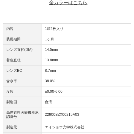
全カラーはこちら
内容
1箱2枚入り
装用期間
1ヶ月
レンズ直径(DIA)
14.5mm
着色直径
13.8mm
レンズBC
8.7mm
含水率
38.0%
度数
±0.00-6.00
製造国
台湾
高度管理医療機器承
22900BZX00215A03
認番号
製造元
エイショウ光学株式会社