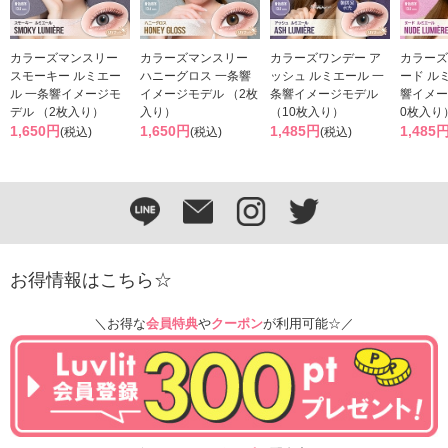
カラーズマンスリー
カラーズマンスリー
カラーズワンデー ア
カラーズ
スモーキー ルミエー
ハニーグロス 一条響
ッシュ ルミエール 一
ード ル
ル 一条響イメージモ
イメージモデル （2枚
条響イメージモデル
響イメー
デル （2枚入り）
入り）
（10枚入り）
0枚入り
1,650円
1,650円
1,485円
1,485
(税込)
(税込)
(税込)
お得情報はこちら☆
＼お得な
会員特典
や
クーポン
が利用可能☆／