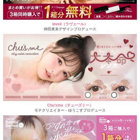
loveil（ラヴェール）
倖田來未デザインプロデュース
Chu'sme（チューズミー）
モテクリエイター・ゆうこすプロデュース