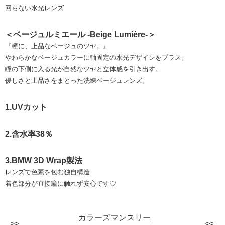
回らない水光レンズ
＜ベージュルミエール -Beige Lumière-＞
『瞳に、上品なベージュのツヤ。』
やわらかなベージュカラーに軸固定の水光デザインをプラス。
瞳の下側に入る光が自然なツヤと立体感を引き出す。
優しさと上品さをまとった洗練ベージュレンズ。
1.UVカット
2.含水率38％
3.BMW 3D Wrap製法
レンズで色素を包む独自構造
着色部分が直接瞳に触れず安心です♡
カラーズマンスリー