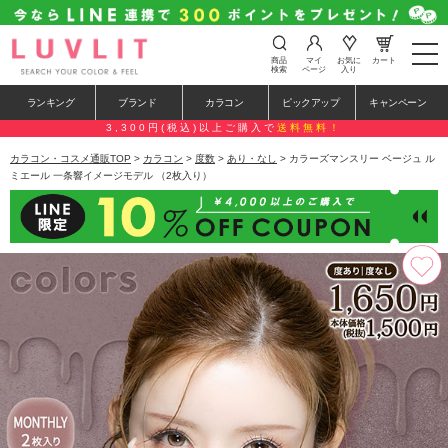
t
商品
マイ
お気に
カート
o
検索
ページ
入り
g
g
ランキング
ブランド
カラコン
ピックアップ
キャンペーン
l
e
3,300円(税込)以上ご購入で
送料無料！
n
a
カラコン・コスメ通販TOP
>
カラコン
>
度数
>
あり・なし
> カラーズマンスリー ベージュ ル
v
ミエール 一条響イメージモデル （2枚入り）
i
g
a
t
i
o
n