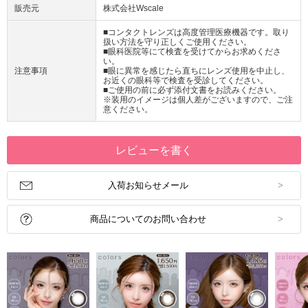
販売元
株式会社Wscale
■コンタクトレンズは高度管理医療機器です。取り
扱い方法を守り正しくご使用ください。
■眼科医院等にて検査を受けてからお求めくださ
い。
注意事項
■眼に異常を感じたら直ちにレンズ使用を中止し、
お近くの眼科等で検査を受診してください。
■ご使用の前に必ず添付文書をお読みください。
※装用のイメージは個人差がございますので、ご注
意ください。
レビューを書く
入荷お知らせメール
商品についてのお問い合わせ