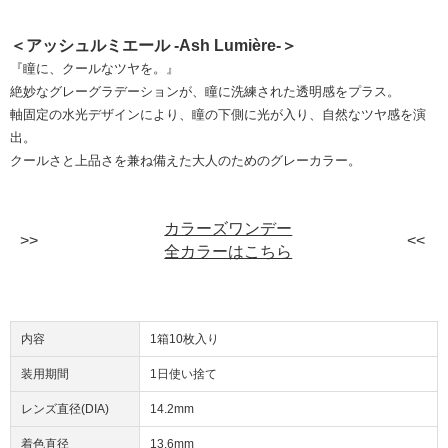
＜アッシュルミエール -Ash Lumière-＞
『瞳に、クールなツヤを。』
絶妙なグレーグラデーションが、瞳に洗練された透明感をプラス。
軸固定の水光デザインにより、瞳の下側に光が入り、自然なツヤ感を演
出。
クールさと上品さを兼ね備えた大人のためのグレーカラー。
カラーズワンデー
全カラーはこちら
内容
1箱10枚入り
装用期間
1日使い捨て
レンズ直径(DIA)
14.2mm
着色直径
13.6mm