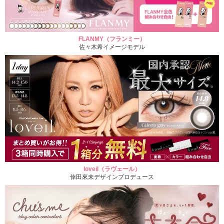
FLANMY（フランミー）
佐々木希イメージモデル
loveil（ラヴェール）
倖田來未デザインプロデュース