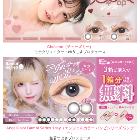
Chu'sme（チューズミー）
モテクリエイター・ゆうこすプロデュース
AngelColor Bambi Series 1day（エンジェルカラー バンビシリーズ ワンデ
ー）
益若つばさプロデュース