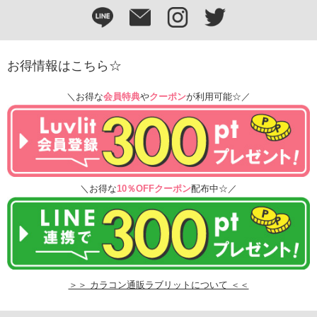
お得情報はこちら☆
＼お得な
会員特典
や
クーポン
が利用可能☆／
＼お得な
10％OFFクーポン
配布中☆／
＞＞ カラコン通販ラブリットについて ＜＜