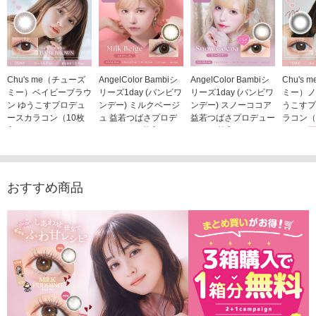
Chu's me（チューズ
AngelColor Bambiシ
AngelColor Bambiシ
Chu's
ミー）ベイビーブラウ
リーズ1day (バンビワ
リーズ1day (バンビワ
ミー）ノ
ン ゆうこすプロデュ
ンデー) ミルクベージ
ンデー) スノーココア
うこすプ
ースカラコン（10枚
ュ 益若つばさプロデ
益若つばさプロデュー
ラコン（
入り）
ュース（10枚入り）
ス（10枚入り）
1,705
1,705円
1,848円
1,848円
(税込)
(税込)
(税込)
おすすめ商品