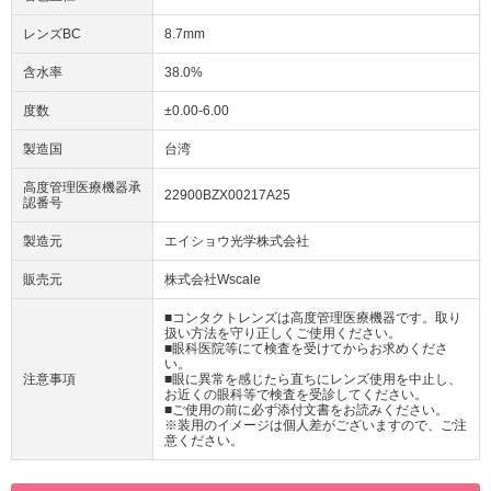
レンズBC
8.7mm
含水率
38.0%
度数
±0.00-6.00
製造国
台湾
高度管理医療機器承
22900BZX00217A25
認番号
製造元
エイショウ光学株式会社
販売元
株式会社Wscale
■コンタクトレンズは高度管理医療機器です。取り
扱い方法を守り正しくご使用ください。
■眼科医院等にて検査を受けてからお求めくださ
い。
注意事項
■眼に異常を感じたら直ちにレンズ使用を中止し、
お近くの眼科等で検査を受診してください。
■ご使用の前に必ず添付文書をお読みください。
※装用のイメージは個人差がございますので、ご注
意ください。