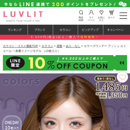
t
商品
マイ
お気に
カート
o
検索
ページ
入り
g
g
ランキング
ブランド
カラコン
ピックアップ
キャンペーン
l
e
3,300円(税込)以上ご購入で
送料無料！
n
a
カラコン・コスメ通販TOP
>
カラコン
>
度数
>
あり・なし
> カラーズワンデー アッシュ ルミ
v
エール 一条響イメージモデル （10枚入り）
i
g
a
t
i
o
n