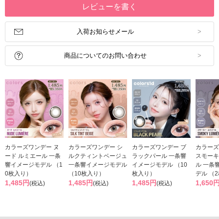
レビューを書く
入荷お知らせメール
商品についてのお問い合わせ
カラーズワンデー ヌ
カラーズワンデー シ
カラーズワンデー ブ
カラーズ
ード ルミエール 一条
ルクティントベージュ
ラックパール 一条響
スモーキ
響イメージモデル （1
一条響イメージモデル
イメージモデル （10
ル 一条
0枚入り）
（10枚入り）
枚入り）
デル （
1,485円
1,485円
1,485円
1,650
(税込)
(税込)
(税込)