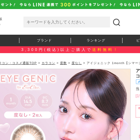
販
）
ブランド
ランキング
ピ
3,300円(税込)以上ご購入で
送料無料！
ラコン・コスメ通販TOP
>
カラコン
>
度数
>
度なし
> アイジェニック 1month【シマ
ア
コ
当
[