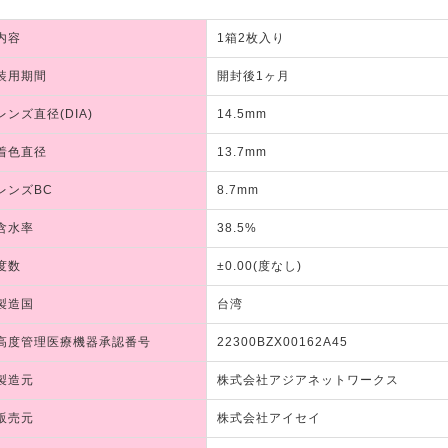
内容
1箱2枚入り
装用期間
開封後1ヶ月
レンズ直径(DIA)
14.5mm
着色直径
13.7mm
レンズBC
8.7mm
含水率
38.5%
度数
±0.00(度なし)
製造国
台湾
高度管理医療機器承認番号
22300BZX00162A45
製造元
株式会社アジアネットワークス
販売元
株式会社アイセイ