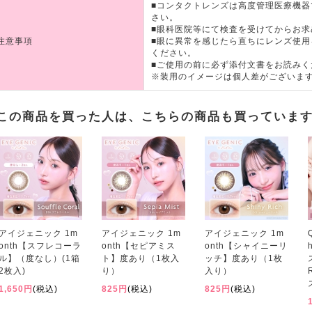
■コンタクトレンズは高度管理医療機
さい。
■眼科医院等にて検査を受けてからお求
注意事項
■眼に異常を感じたら直ちにレンズ使
ください。
■ご使用の前に必ず添付文書をお読みく
※装用のイメージは個人差がございま
この商品を買った人は、こちらの商品も買っていま
アイジェニック 1m
アイジェニック 1m
アイジェニック 1m
onth【スフレコーラ
onth【セピアミス
onth【シャイニーリ
ル】（度なし）(1箱
ト】度あり（1枚入
ッチ】度あり（1枚
2枚入)
り）
入り）
1,650円
(税込)
825円
(税込)
825円
(税込)