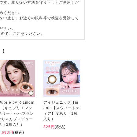
器です。取り扱い方法を守り正しくご使用くだ
めください。
用を中止し、お近くの眼科等で検査を受診して
ださい。
すので、ご注意ください。
す！
Quprie by R 1mont
アイジェニック 1m
h（キュプリエマン
onth【スウィートテ
スリー）べべブラン
ィア】度あり（1枚
Rちゃんプロデュー
入り）
ス（2枚入り）
825円
(税込)
1,683円
(税込)