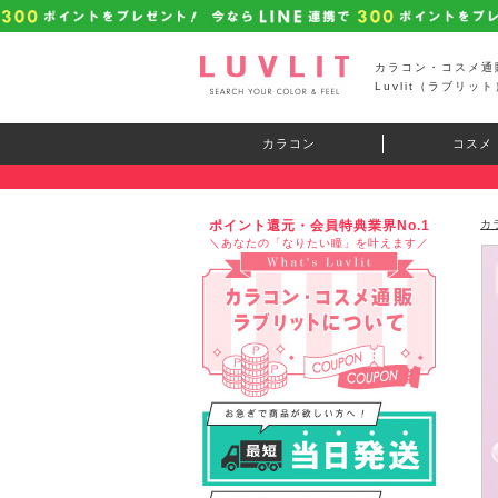
カラコン・コスメ通
Luvlit（ラブリット
カラコン
コスメ
ポイント還元・会員特典業界No.1
カ
＼あなたの「なりたい瞳」を叶えます／