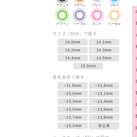
ブラック
ブラウン
グレー
ブルー
グリーン
パープル
ピンク
ヘーゼル
サイズ（DIA）で探す
14,0mm
14,1mm
14,2mm
14,3mm
14,4mm
14,5mm
15,0mm
着色直径で探す
~11.9mm
~12,8mm
~13,0mm
~13,1mm
~13,3mm
~13,4mm
~13,5mm
~13,6mm
~13,7mm
~13,8mm
~14,2mm
非公表