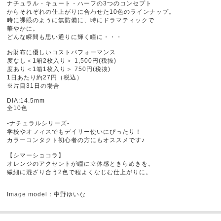
ナチュラル・キュート・ハーフの3つのコンセプト
からそれぞれの仕上がりに合わせた10色のラインナップ。
時に裸眼のように無防備に、時にドラマティックで
華やかに。
どんな瞬間も思い通りに輝く瞳に・・・
お財布に優しいコストパフォーマンス
度なし＜1箱2枚入り＞ 1,500円(税抜)
度あり＜1箱1枚入り＞ 750円(税抜)
1日あたり約27円（税込）
※片目31日の場合
DIA:14.5mm
全10色
-ナチュラルシリーズ-
学校やオフィスでもデイリー使いにぴったり！
カラーコンタクト初心者の方にもオススメです♪
【シマーショコラ】
オレンジのアクセントが瞳に立体感ときらめきを。
繊細に混ざり合う2色で程よくなじむ仕上がりに。
Image model：中野ゆいな