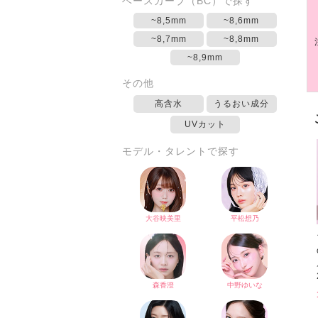
ベースカーブ（BC）で探す
~8,5mm
~8,6mm
~8,7mm
~8,8mm
~8,9mm
その他
高含水
うるおい成分
UVカット
モデル・タレントで探す