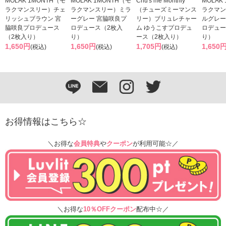
MOLAK 1MONTH（モ
MOLAK 1MONTH（モ
Chu's me Monthly
MOLAK
ラクマンスリー）チェ
ラクマンスリー）ミラ
（チューズミーマンス
ラクマン
リッシュブラウン 宮
ーグレー 宮脇咲良プ
リー）ブリュレチャー
ルグレー
脇咲良プロデュース
ロデュース（2枚入
ム ゆうこすプロデュ
ロデュー
（2枚入り）
り）
ース（2枚入り）
り）
1,650円
1,650円
1,705円
1,650
(税込)
(税込)
(税込)
お得情報はこちら☆
＼お得な
会員特典
や
クーポン
が利用可能☆／
＼お得な
10％OFFクーポン
配布中☆／