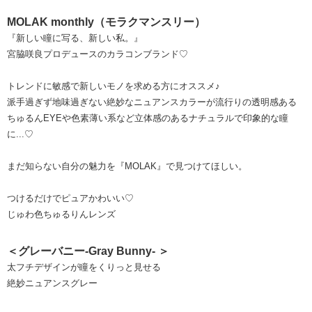
MOLAK monthly（モラクマンスリー）
『新しい瞳に写る、新しい私。』
宮脇咲良プロデュースのカラコンブランド♡
トレンドに敏感で新しいモノを求める方にオススメ♪
派手過ぎず地味過ぎない絶妙なニュアンスカラーが流行りの透明感ある
ちゅるんEYEや色素薄い系など立体感のあるナチュラルで印象的な瞳
に...♡
まだ知らない自分の魅力を『MOLAK』で見つけてほしい。
つけるだけでピュアかわいい♡
じゅわ色ちゅるりんレンズ
＜グレーバニー-Gray Bunny- ＞
太フチデザインが瞳をくりっと見せる
絶妙ニュアンスグレー