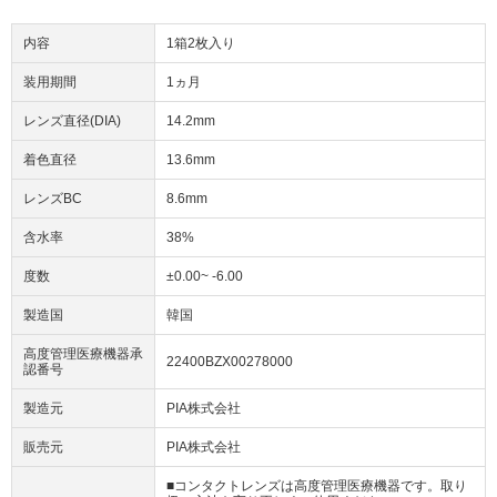
内容
1箱2枚入り
装用期間
1ヵ月
レンズ直径(DIA)
14.2mm
着色直径
13.6mm
レンズBC
8.6mm
含水率
38%
度数
±0.00~ -6.00
製造国
韓国
高度管理医療機器承
22400BZX00278000
認番号
製造元
PIA株式会社
販売元
PIA株式会社
■コンタクトレンズは高度管理医療機器です。取り