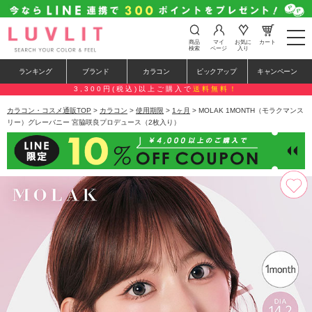
t
商品
マイ
お気に
カート
o
検索
ページ
入り
g
g
ランキング
ブランド
カラコン
ピックアップ
キャンペーン
l
e
3,300円(税込)以上ご購入で
送料無料！
n
a
カラコン・コスメ通販TOP
>
カラコン
>
使用期限
>
1ヶ月
> MOLAK 1MONTH（モラクマンス
v
リー）グレーバニー 宮脇咲良プロデュース（2枚入り）
i
g
a
t
i
o
n