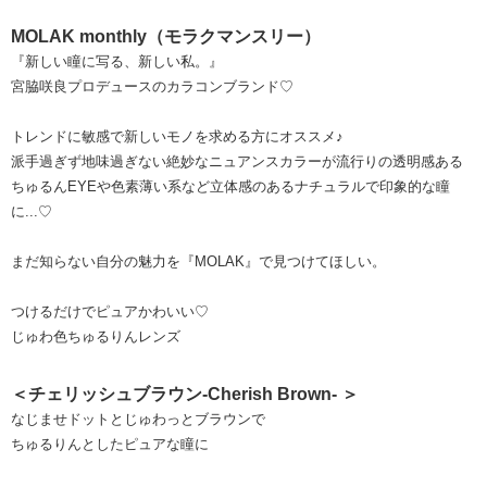
MOLAK monthly（モラクマンスリー）
『新しい瞳に写る、新しい私。』
宮脇咲良プロデュースのカラコンブランド♡
トレンドに敏感で新しいモノを求める方にオススメ♪
派手過ぎず地味過ぎない絶妙なニュアンスカラーが流行りの透明感ある
ちゅるんEYEや色素薄い系など立体感のあるナチュラルで印象的な瞳
に...♡
まだ知らない自分の魅力を『MOLAK』で見つけてほしい。
つけるだけでピュアかわいい♡
じゅわ色ちゅるりんレンズ
＜チェリッシュブラウン-Cherish Brown- ＞
なじませドットとじゅわっとブラウンで
ちゅるりんとしたピュアな瞳に