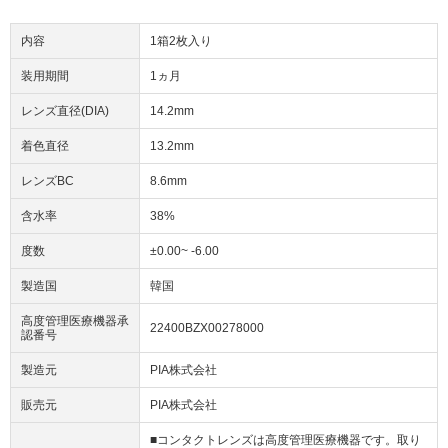
内容
1箱2枚入り
装用期間
1ヵ月
レンズ直径(DIA)
14.2mm
着色直径
13.2mm
レンズBC
8.6mm
含水率
38%
度数
±0.00~ -6.00
製造国
韓国
高度管理医療機器承
22400BZX00278000
認番号
製造元
PIA株式会社
販売元
PIA株式会社
■コンタクトレンズは高度管理医療機器です。取り