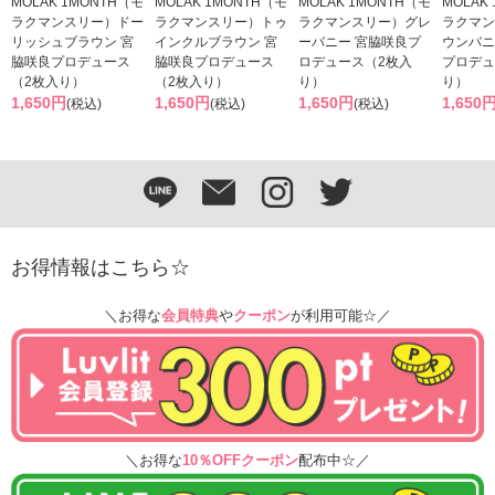
MOLAK 1MONTH（モ
MOLAK 1MONTH（モ
MOLAK 1MONTH（モ
MOLAK
ラクマンスリー）ドー
ラクマンスリー）トゥ
ラクマンスリー）グレ
ラクマン
リッシュブラウン 宮
インクルブラウン 宮
ーバニー 宮脇咲良プ
ウンバニ
脇咲良プロデュース
脇咲良プロデュース
ロデュース（2枚入
プロデュ
（2枚入り）
（2枚入り）
り）
り）
1,650円
1,650円
1,650円
1,650
(税込)
(税込)
(税込)
お得情報はこちら☆
＼お得な
会員特典
や
クーポン
が利用可能☆／
＼お得な
10％OFFクーポン
配布中☆／