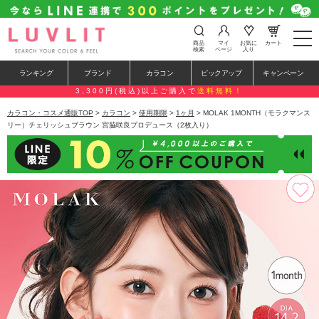
t
商品
マイ
お気に
カート
o
検索
ページ
入り
g
g
ランキング
ブランド
カラコン
ピックアップ
キャンペーン
l
e
3,300円(税込)以上ご購入で
送料無料！
n
a
カラコン・コスメ通販TOP
>
カラコン
>
使用期限
>
1ヶ月
> MOLAK 1MONTH（モラクマンス
v
リー）チェリッシュブラウン 宮脇咲良プロデュース（2枚入り）
i
g
a
t
i
o
n