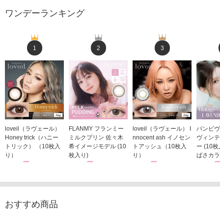
ワンデーランキング
1
2
3
loveil（ラヴェール）
FLANMY フランミー
loveil（ラヴェール） I
バンビヴ
Honey trick（ハニー
ミルクプリン 佐々木
nnocent ash イノセン
ヴィンテ
トリック） （10枚入
希イメージモデル (10
トアッシュ（10枚入
ー (10
り）
枚入り)
り）
ばさカラ
1,760円
1,815円
1,760円
1,848
(税込)
(税込)
(税込)
おすすめ商品