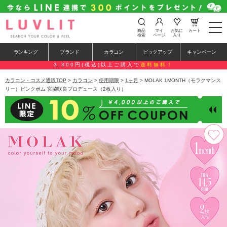
t
商品
マイ
お気に
カート
o
検索
ページ
入り
g
g
ランキング
ブランド
カラコン
ピックアップ
キャンペーン
l
e
3,300円(税込)以上ご購入で
送料無料！
n
a
カラコン・コスメ通販TOP
>
カラコン
>
使用期限
>
1ヶ月
> MOLAK 1MONTH（モラクマンス
v
リー）ピンクボム 宮脇咲良プロデュース（2枚入り）
i
g
a
t
i
o
n