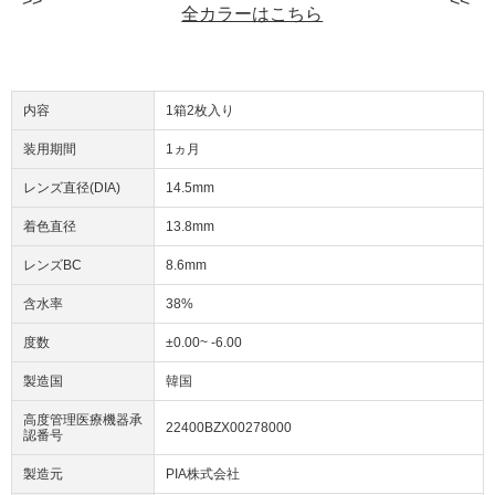
全カラーはこちら
内容
1箱2枚入り
装用期間
1ヵ月
レンズ直径(DIA)
14.5mm
着色直径
13.8mm
レンズBC
8.6mm
含水率
38%
度数
±0.00~ -6.00
製造国
韓国
高度管理医療機器承
22400BZX00278000
認番号
製造元
PIA株式会社