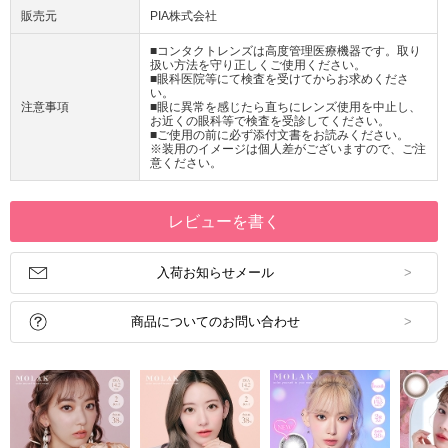
販売元
PIA株式会社
■コンタクトレンズは高度管理医療機器です。取り
扱い方法を守り正しくご使用ください。
■眼科医院等にて検査を受けてからお求めくださ
い。
注意事項
■眼に異常を感じたら直ちにレンズ使用を中止し、
お近くの眼科等で検査を受診してください。
■ご使用の前に必ず添付文書をお読みください。
※装用のイメージは個人差がございますので、ご注
意ください。
レビューを書く
入荷お知らせメール
商品についてのお問い合わせ