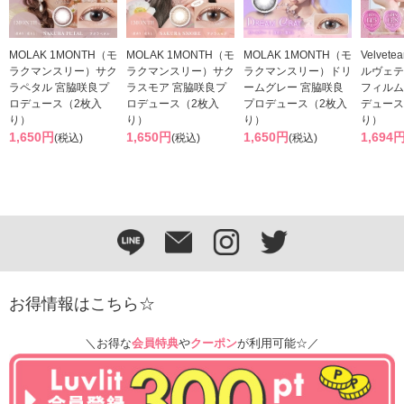
MOLAK 1MONTH（モ
MOLAK 1MONTH（モ
MOLAK 1MONTH（モ
Velvet
ラクマンスリー）サク
ラクマンスリー）サク
ラクマンスリー）ドリ
ルヴェテ
ラペタル 宮脇咲良プ
ラスモア 宮脇咲良プ
ームグレー 宮脇咲良
フィルム
ロデュース（2枚入
ロデュース（2枚入
プロデュース（2枚入
デュース
り）
り）
り）
り）
1,650円
1,650円
1,650円
1,694
(税込)
(税込)
(税込)
お得情報はこちら☆
＼お得な
会員特典
や
クーポン
が利用可能☆／