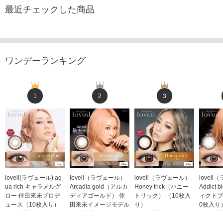
最近チェックした商品
ワンデーランキング
1
2
3
loveil(ラヴェール) aq
loveil（ラヴェール）
loveil（ラヴェール）
lovei
ua rich キャラメルグ
Arcadia gold（アルカ
Honey trick（ハニー
Addict
ロー 倖田來未プロデ
ディアゴールド） 倖
トリック） （10枚入
ィクトブ
ュース（10枚入り）
田來未イメージモデル
り）
0枚入り
1,760円
（10枚入り）
1,760円
1,760
(税込)
(税込)
1,760円