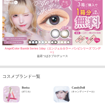
AngelColor Bambi Series 1day（エンジェルカラー バンビシリーズ ワンデ
ー）
益若つばさプロデュース
コスメブランド一覧