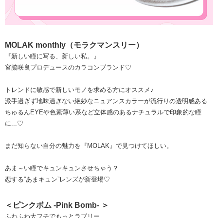
MOLAK monthly（モラクマンスリー）
『新しい瞳に写る、新しい私。』
宮脇咲良プロデュースのカラコンブランド♡
トレンドに敏感で新しいモノを求める方にオススメ♪
派手過ぎず地味過ぎない絶妙なニュアンスカラーが流行りの透明感ある
ちゅるんEYEや色素薄い系など立体感のあるナチュラルで印象的な瞳
に...♡
まだ知らない自分の魅力を『MOLAK』で見つけてほしい。
あま～い瞳でキュンキュンさせちゃう？
恋する”あまキュン”レンズが新登場♡
＜ピンクボム -Pink Bomb- ＞
ふわふわ太フチでもっとラブリー