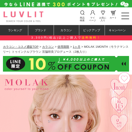
t
商品
マイ
お気に
カート
o
検索
ページ
入り
g
g
ランキング
ブランド
カラコン
ピックアップ
キャンペーン
l
e
3,300円(税込)以上ご購入で
送料無料！
n
a
カラコン・コスメ通販TOP
>
カラコン
>
使用期限
>
1ヶ月
> MOLAK 1MONTH（モラクマンス
v
リー）トゥインクルブラウン 宮脇咲良プロデュース（2枚入り）
i
g
a
t
i
o
n