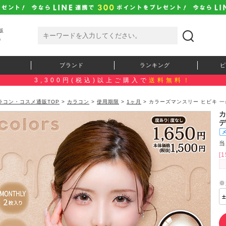
販
）
ブランド
ランキング
ピ
3,300円(税込)以上ご購入で
送料無料！
ラコン・コスメ通販TOP
>
カラコン
>
使用期限
>
1ヶ月
> カラーズマンスリー ヒビキ 
当
[