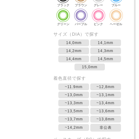
ブラック
ブラウン
グレー
ブルー
グリーン
パープル
ピンク
ヘーゼル
サイズ（DIA）で探す
14,0mm
14,1mm
14,2mm
14,3mm
14,4mm
14,5mm
15,0mm
着色直径で探す
~11.9mm
~12,8mm
~13,0mm
~13,1mm
~13,3mm
~13,4mm
~13,5mm
~13,6mm
~13,7mm
~13,8mm
~14,2mm
非公表