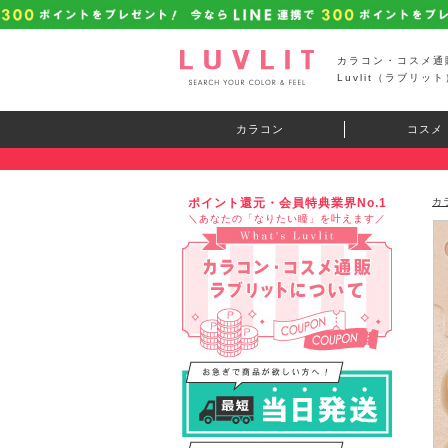
カラコン・コスメ通
Luvlit（ラブリット
カラコン
コスメ
ポイント還元・会員特典業界No.1
カ
＼あなたの「なりたい瞳」を叶えます／