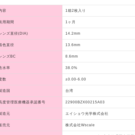
内容
1箱2枚入り
装用期間
1ヶ月
レンズ直径(DIA)
14.2mm
着色直径
13.6mm
レンズBC
8.6mm
含水率
38.0%
度数
±0.00-6.00
製造国
台湾
高度管理医療機器承認番号
22900BZX00215A03
製造元
エイショウ光学株式会社
販売元
株式会社Wscale