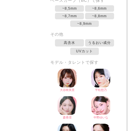
ベースカーブ（BC）で探す
~8,5mm
~8,6mm
~8,7mm
~8,8mm
~8,9mm
その他
高含水
うるおい成分
UVカット
モデル・タレントで探す