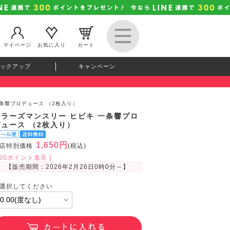
マイページ
お気に入り
カート
ックアップ
キャンペーン
一条響プロデュース （2枚入り）
カラーズマンスリー ヒビキ 一条響プロ
デュース （2枚入り）
1,650円
店特別価格
(税込)
150ポイント進呈 ]
【販売期間：
2026年2月26日0時0分
～】