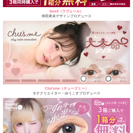
loveil（ラヴェール）
倖田來未デザインプロデュース
Chu'sme（チューズミー）
モテクリエイター・ゆうこすプロデュース