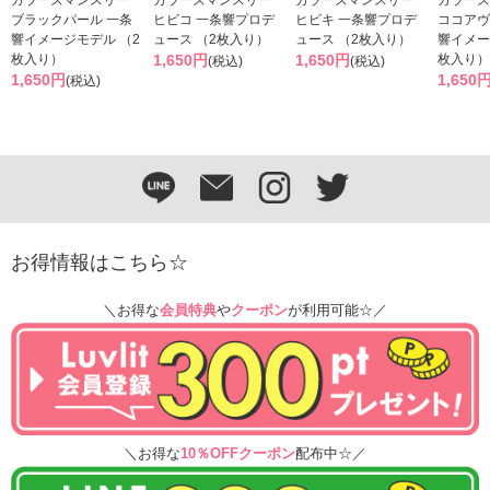
カラーズマンスリー
カラーズマンスリー
カラーズマンスリー
カラーズ
ブラックパール 一条
ヒビコ 一条響プロデ
ヒビキ 一条響プロデ
ココアヴ
響イメージモデル （2
ュース （2枚入り）
ュース （2枚入り）
響イメー
枚入り）
1,650円
1,650円
枚入り）
(税込)
(税込)
1,650円
1,650
(税込)
お得情報はこちら☆
＼お得な
会員特典
や
クーポン
が利用可能☆／
＼お得な
10％OFFクーポン
配布中☆／