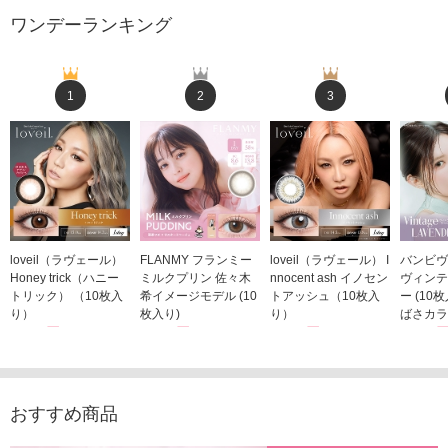
ワンデーランキング
1
2
3
loveil（ラヴェール）
FLANMY フランミー
loveil（ラヴェール） I
バンビヴ
Honey trick（ハニー
ミルクプリン 佐々木
nnocent ash イノセン
ヴィンテ
トリック） （10枚入
希イメージモデル (10
トアッシュ（10枚入
ー (10
り）
枚入り)
り）
ばさカラ
1,760円
1,815円
1,760円
1,848
(税込)
(税込)
(税込)
おすすめ商品