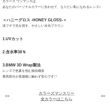
カラーズ ワンマンスは、
あなたのパーソナルカラーに合わせて、なりたい私になれるレンズ♪
＜ハニーグロス -HONEY GLOSS-＞
淡フチで光を宿す、やさしい⽔光ブラウン
1.UVカット
2.含水率38％
3.BMW 3D Wrap製法
レンズで色素を包む独自構造
着色部分が直接瞳に触れず安心です♡
カラーズマンスリー
全カラーはこちら