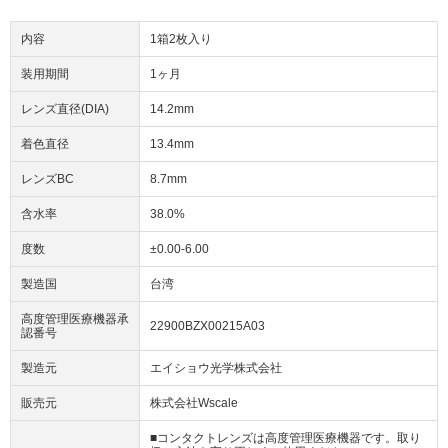
内容
1箱2枚入り
装用期間
1ヶ月
レンズ直径(DIA)
14.2mm
着色直径
13.4mm
レンズBC
8.7mm
含水率
38.0%
度数
±0.00-6.00
製造国
台湾
高度管理医療機器承
22900BZX00215A03
認番号
製造元
エイショウ光学株式会社
販売元
株式会社Wscale
■コンタクトレンズは高度管理医療機器です。取り