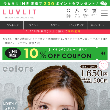
t
商品
マイ
お気に
カート
o
検索
ページ
入り
g
g
ランキング
ブランド
カラコン
ピックアップ
キャンペーン
l
e
3,300円(税込)以上ご購入で
送料無料！
n
a
カラコン・コスメ通販TOP
>
カラコン
>
使用期限
>
1ヶ月
> カラーズマンスリー ハニーグロス
v
一条響イメージモデル （2枚入り）
i
g
a
t
i
o
n