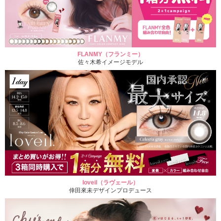
FLANMY（フランミー）
佐々木希イメージモデル
loveil（ラヴェール）
倖田來未デザインプロデュース