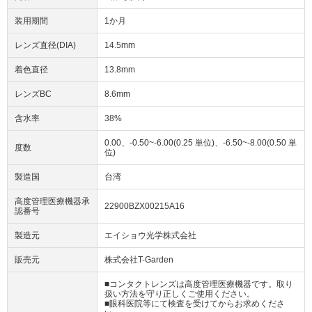
装用期間
1か月
レンズ直径(DIA)
14.5mm
着色直径
13.8mm
レンズBC
8.6mm
含水率
38%
0.00、-0.50~-6.00(0.25 単位)、-6.50~-8.00(0.50 単
度数
位)
製造国
台湾
高度管理医療機器承
22900BZX00215A16
認番号
製造元
エイショウ光学株式会社
販売元
株式会社T-Garden
■コンタクトレンズは高度管理医療機器です。取り
扱い方法を守り正しくご使用ください。
■眼科医院等にて検査を受けてからお求めくださ