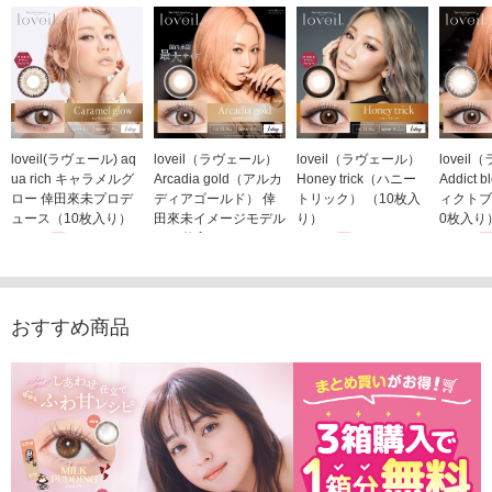
loveil(ラヴェール) aq
loveil（ラヴェール）
loveil（ラヴェール）
lovei
ua rich キャラメルグ
Arcadia gold（アルカ
Honey trick（ハニー
Addict
ロー 倖田來未プロデ
ディアゴールド） 倖
トリック） （10枚入
ィクトブ
ュース（10枚入り）
田來未イメージモデル
り）
0枚入り
1,760円
（10枚入り）
1,760円
1,760
(税込)
(税込)
1,760円
(税込)
おすすめ商品