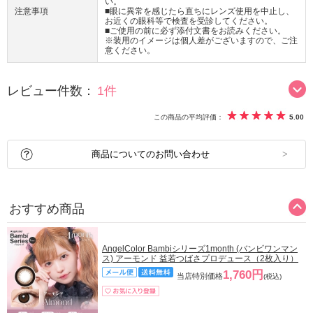
い。
注意事項
■眼に異常を感じたら直ちにレンズ使用を中止し、
お近くの眼科等で検査を受診してください。
■ご使用の前に必ず添付文書をお読みください。
※装用のイメージは個人差がございますので、ご注
意ください。
レビュー件数：
1件
この商品の平均評価：
5.00
商品についてのお問い合わせ
おすすめ商品
AngelColor Bambiシリーズ1month (バンビワンマン
ス) アーモンド 益若つばさプロデュース（2枚入り）
1,760円
当店特別価格
(税込)