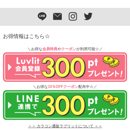
お得情報はこちら☆
＼お得な
会員特典
や
クーポン
が利用可能☆／
＼お得な
10％OFFクーポン
配布中☆／
＞＞ カラコン通販ラブリットについて ＜＜