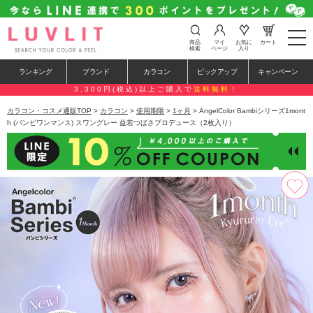
t
商品
マイ
お気に
カート
o
検索
ページ
入り
g
g
ランキング
ブランド
カラコン
ピックアップ
キャンペーン
l
e
3,300円(税込)以上ご購入で
送料無料！
n
a
カラコン・コスメ通販TOP
>
カラコン
>
使用期限
>
1ヶ月
> AngelColor Bambiシリーズ1mont
v
h (バンビワンマンス) スワングレー 益若つばさプロデュース（2枚入り）
i
g
a
t
i
o
n