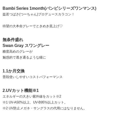
Bambi Series 1month(バンビシリーズワンマンス)
益若つばさ(つーちゃん)プロデュースカラコン！
待望の大本命グレーでときめき底上げ♡
無条件盛れ
Swan Gray スワングレー
糖度高めのグレーが
魅惑的で透き通るような瞳に
1.1か月交換
普段使いしやすいコストパフォーマンス
2.UVカット機能※1
エネルギーの大きい紫外線をカット※2
※1 UV-A50%以上、UV-B95%以上カット。
※2 UV防止メガネ・サングラスの代用にはなりません。