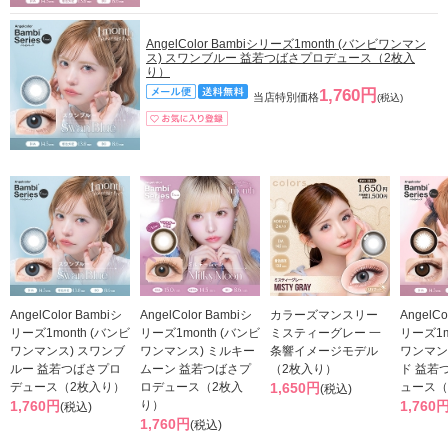
AngelColor Bambiシリーズ1month (バンビワンマン
ス) スワンブルー 益若つばさプロデュース（2枚入
り）
1,760円
当店特別価格
(税込)
AngelColor Bambiシ
AngelColor Bambiシ
カラーズマンスリー
AngelCo
リーズ1month (バンビ
リーズ1month (バンビ
ミスティーグレー 一
リーズ1m
ワンマンス) スワンブ
ワンマンス) ミルキー
条響イメージモデル
ワンマン
ルー 益若つばさプロ
ムーン 益若つばさプ
（2枚入り）
ド 益若
デュース（2枚入り）
ロデュース（2枚入
1,650円
ュース（
(税込)
1,760円
り）
1,760
(税込)
1,760円
(税込)