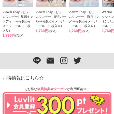
Viewm 1day（ビュー
Viewm 1day（ビュー
Viewm 1day（ビュー
WANA
ムワンデー）星屑キャ
ムワンデー）夢見パー
ムワンデー）海月リン
ッション
ンディー 平松想乃イ
ル 平松想乃イメージ
グ 平松想乃イメージ
ミンジュ
メージモデル（10枚
モデル（10枚入り）
モデル（10枚入り）
デル（1
入り）
1,760円
1,760円
1,760
(税込)
(税込)
1,760円
(税込)
お得情報はこちら☆
＼お得な
会員特典
や
クーポン
が利用可能☆／