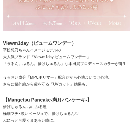
Viewm1day（ビュームワンデー）
平松想乃ちゃんイメージモデルの
大人気ブランド『Viewm1day-ビュームワンデー-』
「うるん。ぷるん。儚げちゅるん」な本田翼プロデュースカラーが誕生!
うるおい成分「MPCポリマー」配合だから心地よいつけ心地。
さらに紫外線から瞳を守る「UVカット」効果も。
【Mangetsu Pancake-満月パンケーキ-】
儚げちゅるん ぷにぷる瞳
極細フチ×淡いベージュで、儚げちゅるん♡
ぷにっと可愛くまあるい瞳に。