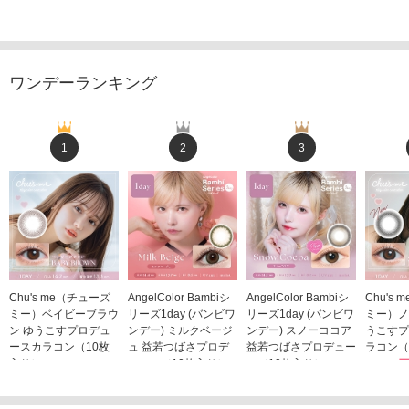
ワンデーランキング
1
2
3
Chu's me（チューズ
AngelColor Bambiシ
AngelColor Bambiシ
Chu's
ミー）ベイビーブラウ
リーズ1day (バンビワ
リーズ1day (バンビワ
ミー）ノ
ン ゆうこすプロデュ
ンデー) ミルクベージ
ンデー) スノーココア
うこすプ
ースカラコン（10枚
ュ 益若つばさプロデ
益若つばさプロデュー
ラコン（
入り）
ュース（10枚入り）
ス（10枚入り）
1,705
1,705円
1,848円
1,848円
(税込)
(税込)
(税込)