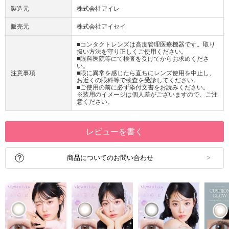
製造元
株式会社アイレ
販売元
株式会社アイセイ
■コンタクトレンズは高度管理医療機器です。取り
扱い方法を守り正しくご使用ください。
■眼科医院等にて検査を受けてからお求めくださ
い。
注意事項
■眼に異常を感じたら直ちにレンズ使用を中止し、
お近くの眼科等で検査を受診してください。
■ご使用の前に必ず添付文書をお読みください。
※装用のイメージは個人差がございますので、ご注
意ください。
レビューを書く
商品についてのお問い合わせ