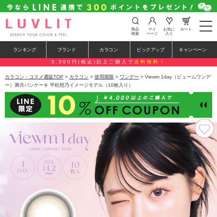
t
商品
マイ
お気に
カート
o
検索
ページ
入り
g
g
ランキング
ブランド
カラコン
ピックアップ
キャンペーン
l
e
3,300円(税込)以上ご購入で
送料無料！
n
a
カラコン・コスメ通販TOP
>
カラコン
>
使用期限
>
ワンデー
> Viewm 1day（ビュームワンデ
v
ー）満月パンケーキ 平松想乃イメージモデル（10枚入り）
i
g
a
t
i
o
n