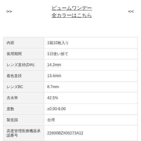
ビュームワンデー
全カラーはこちら
内容
1箱10枚入り
装用期間
1日使い捨て
レンズ直径(DIA)
14.2mm
着色直径
13.4mm
レンズBC
8.7mm
含水率
42.5%
度数
±0.00-8.00
製造国
台湾
高度管理医療機器承
22600BZX00273A12
認番号