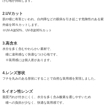
け心地が持続します。
2.UVカット
肌や瞳に有害といわれ、白内障などの眼病を引き起こす危険性のある紫
外線を95％カットします。
※UV-A波50%、UV-B波95%カット
3.高含水
水分を多く含むやわらかい素材で、
瞳に違和感なく快適なつけ心地です。
※装用感には個人差があります。
4.レンズ形状
フチを丸みのある形状にすることで自然な装用感を実現しました。
5.イオン性レンズ
脂質汚れが付きにくく、水分を多く含み酸素を通しやすいため
瞳への負担が少なく、快適な装用感です。