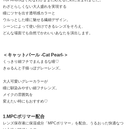
わざとらしくない大人盛れを実現する
瞳にツヤを出す透明感カラーと
ウルっとした瞳に魅せる繊細デザイン。
シーンによって使い分けできるレンズをそろえ、
どんな場面でも自然でかわいいあなたを演出します。
＜キャットパール -Cat Pearl-＞
くっきり細フチでまんまるな瞳♡
きゅるんと子猫っぽグレーレンズ。
大人可愛いグレーカラーが
瞳に馴染みやすい細フチレンズ。
メイクの雰囲気を
変えたい時にもおすすめ♡
1.MPCポリマー配合
レンズ保存液に保湿成分「MPCポリマー」を配合。うるおった快適なつ