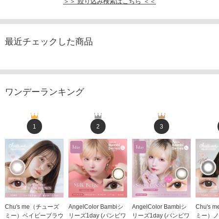
＞＞ 絞り込み検索はこちら ＜＜
最近チェックした商品
ワンデーランキング
1
2
3
Chu's me（チューズ
AngelColor Bambiシ
AngelColor Bambiシ
Chu's
ミー）ベイビーブラウ
リーズ1day (バンビワ
リーズ1day (バンビワ
ミー）ノ