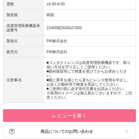
度数
±0.00-6.00
製造国
韓国
高度管理医療機器承
22400BZX00427000
認番号
製造元
PIA株式会社
販売元
PIA株式会社
■コンタクトレンズは高度管理医療機器です。取り
扱い方法を守り正しくご使用ください。
■眼科医院等にて検査を受けてからお求めくださ
い。
注意事項
■眼に異常を感じたら直ちにレンズ使用を中止し、
お近くの眼科等で検査を受診してください。
■ご使用の前に必ず添付文書をお読みください。
※装用のイメージは個人差がございますので、ご注
意ください。
レビューを書く
商品についてのお問い合わせ