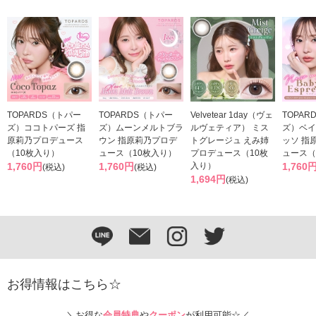
TOPARDS（トパー
TOPARDS（トパー
Velvetear 1day（ヴェ
TOPAR
ズ）ココトパーズ 指
ズ）ムーンメルトブラ
ルヴェティア） ミス
ズ）ベイ
原莉乃プロデュース
ウン 指原莉乃プロデ
トグレージュ えみ姉
ッソ 指
（10枚入り）
ュース（10枚入り）
プロデュース（10枚
ュース（
1,760円
1,760円
入り）
1,760
(税込)
(税込)
1,694円
(税込)
お得情報はこちら☆
＼お得な
会員特典
や
クーポン
が利用可能☆／