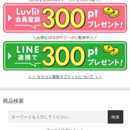
＼お得な
10％OFFクーポン
配布中☆／
＞＞ カラコン通販ラブリットについて ＜＜
商品検索