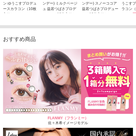
ン ゆうこすプロデュ
ンデー) ミルクベージ
ンデー) スノーココア
うこすプ
ースカラコン（10枚
ュ 益若つばさプロデ
益若つばさプロデュー
ラコン（
入り）
ュース（10枚入り）
ス（10枚入り）
1,705
1,705円
1,848円
1,848円
(税込)
(税込)
(税込)
おすすめ商品
FLANMY（フランミー）
佐々木希イメージモデル