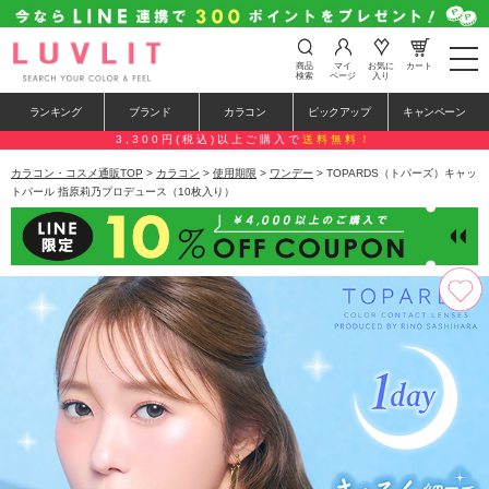
t
商品
マイ
お気に
カート
o
検索
ページ
入り
g
g
ランキング
ブランド
カラコン
ピックアップ
キャンペーン
l
e
3,300円(税込)以上ご購入で
送料無料！
n
a
カラコン・コスメ通販TOP
>
カラコン
>
使用期限
>
ワンデー
> TOPARDS（トパーズ）キャッ
v
トパール 指原莉乃プロデュース（10枚入り）
i
g
a
t
i
o
n