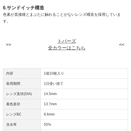
6.サンドイッチ構造
色素が直接瞳とまぶたに触れることがないレンズ構造を採用していま
す。
トパーズ
全カラーはこちら
内容
1箱10枚入り
装用期間
1日使い捨て
レンズ直径(DIA)
14.5mm
着色直径
13.7mm
レンズBC
8.6mm
含水率
55%