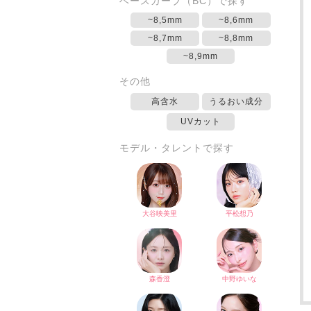
ベースカーブ（BC）で探す
~8,5mm
~8,6mm
~8,7mm
~8,8mm
~8,9mm
その他
高含水
うるおい成分
UVカット
モデル・タレントで探す