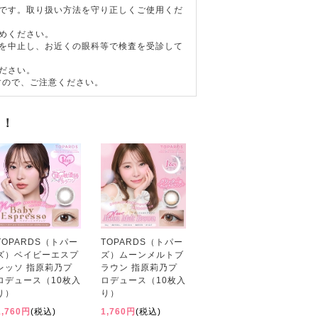
器です。取り扱い方法を守り正しくご使用くだ
めください。
用を中止し、お近くの眼科等で検査を受診して
ださい。
すので、ご注意ください。
す！
TOPARDS（トパー
TOPARDS（トパー
ズ）ベイビーエスプ
ズ）ムーンメルトブ
レッソ 指原莉乃プ
ラウン 指原莉乃プ
ロデュース（10枚入
ロデュース（10枚入
り）
り）
1,760円
(税込)
1,760円
(税込)