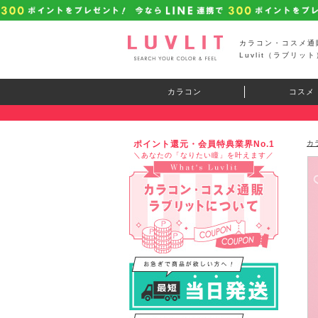
カラコン・コスメ通
Luvlit（ラブリット
カラコン
コスメ
ポイント還元・会員特典業界No.1
カ
＼あなたの「なりたい瞳」を叶えます／