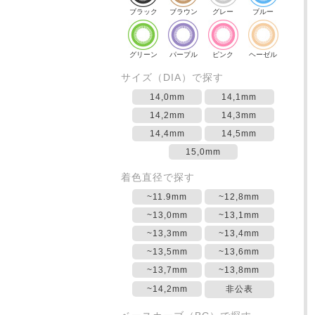
ブラック
ブラウン
グレー
ブルー
グリーン
パープル
ピンク
ヘーゼル
サイズ（DIA）で探す
14,0mm
14,1mm
14,2mm
14,3mm
14,4mm
14,5mm
15,0mm
着色直径で探す
~11.9mm
~12,8mm
~13,0mm
~13,1mm
~13,3mm
~13,4mm
~13,5mm
~13,6mm
~13,7mm
~13,8mm
~14,2mm
非公表