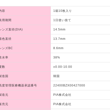
内容
1箱10枚入り
装用期間
1日使い捨て
レンズ直径(DIA)
14.5mm
着色直径
13.7mm
レンズBC
8.6mm
含水率
38%
度数
±0.00-10.00
製造国
韓国
高度管理医療機器承認番号
22400BZX00427000
製造元
PIA株式会社
販売元
PIA株式会社