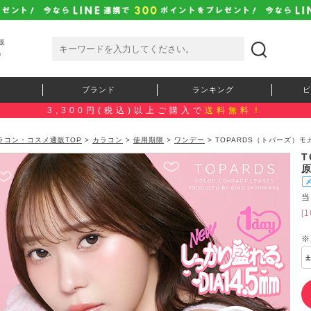
販
）
ブランド
ランキング
ピ
3,300円(税込)以上ご購入で
送料無料！
ラコン・コスメ通販TOP
>
カラコン
>
使用期限
>
ワンデー
> TOPARDS（トパーズ）
T
当
[