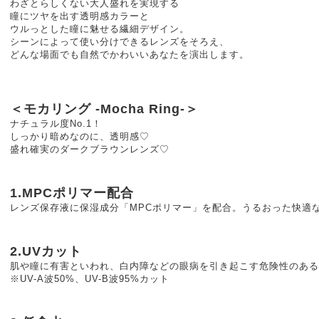
わざとらしくない大人盛れを実現する
瞳にツヤを出す透明感カラーと
ウルっとした瞳に魅せる繊細デザイン。
シーンによって使い分けできるレンズをそろえ、
どんな場面でも自然でかわいいあなたを演出します。
＜モカリング -Mocha Ring-＞
ナチュラル度No.1！
しっかり暗めなのに、透明感♡
盛れ確実のダークブラウンレンズ♡
1.MPCポリマー配合
レンズ保存液に保湿成分「MPCポリマー」を配合。うるおった快適
2.UVカット
肌や瞳に有害といわれ、白内障などの眼病を引き起こす危険性のある
※UV-A波50%、UV-B波95%カット