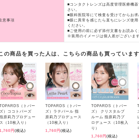
■コンタクトレンズは高度管理医療機
さい。
■眼科医院等にて検査を受けてからお求
注意事項
■眼に異常を感じたら直ちにレンズ使
ください。
■ご使用の前に必ず添付文書をお読みく
※装用のイメージは個人差がございま
この商品を買った人は、こちらの商品も買っていま
TOPARDS（トパー
TOPARDS（トパー
TOPARDS（トパー
ズ）ココトパーズ
ズ）ラテパール 指
ズ） クリスタルブ
指原莉乃プロデュー
原莉乃プロデュース
ルーム 指原莉乃プ
ス（10枚入り）
（10枚入り）
ロデュース（10枚入
り）
1,760円
(税込)
1,760円
(税込)
1,760円
(税込)