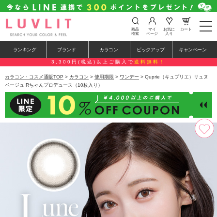
t
商品
マイ
お気に
カート
o
検索
ページ
入り
g
g
ランキング
ブランド
カラコン
ピックアップ
キャンペーン
l
e
3,300円(税込)以上ご購入で
送料無料！
n
a
カラコン・コスメ通販TOP
>
カラコン
>
使用期限
>
ワンデー
> Quprie（キュプリエ）リュヌ
v
ベージュ Rちゃんプロデュース（10枚入り）
i
g
a
t
i
o
n