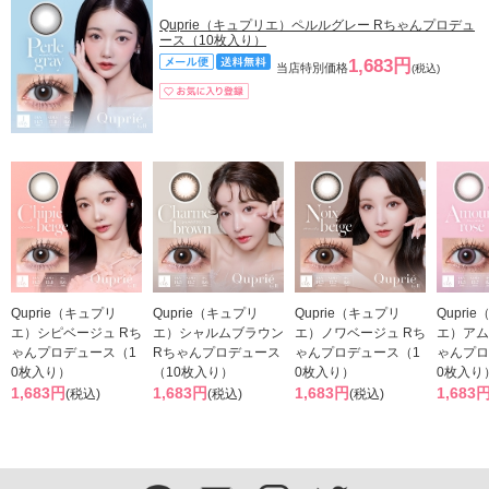
Quprie（キュプリエ）ペルルグレー Rちゃんプロデュ
ース（10枚入り）
1,683円
当店特別価格
(税込)
Quprie（キュプリ
Quprie（キュプリ
Quprie（キュプリ
Qupri
エ）シピベージュ Rち
エ）シャルムブラウン
エ）ノワベージュ Rち
エ）アム
ゃんプロデュース（1
Rちゃんプロデュース
ゃんプロデュース（1
ゃんプロ
0枚入り）
（10枚入り）
0枚入り）
0枚入り
1,683円
1,683円
1,683円
1,683
(税込)
(税込)
(税込)