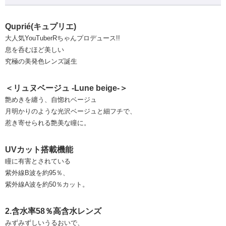
Quprié(キュプリエ)
大人気YouTuberRちゃんプロデュース!!
息を呑むほど美しい
究極の美発色レンズ誕生
＜リュヌベージュ -Lune beige-＞
艶めきを纏う、自惚れベージュ
月明かりのような光沢ベージュと細フチで、
惹き寄せられる艶美な瞳に。
UVカット搭載機能
瞳に有害とされている
紫外線B波を約95％、
紫外線A波を約50％カット。
2.含水率58％高含水レンズ
みずみずしいうるおいで、