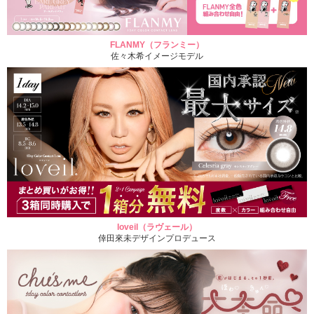
FLANMY（フランミー）
佐々木希イメージモデル
loveil（ラヴェール）
倖田來未デザインプロデュース