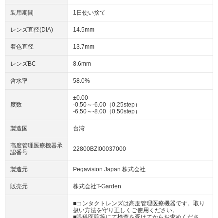
装用期間
1日使い捨て
レンズ直径(DIA)
14.5mm
着色直径
13.7mm
レンズBC
8.6mm
含水率
58.0%
±0.00
度数
-0.50～-6.00（0.25step）
-6.50～-8.00（0.50step）
製造国
台湾
高度管理医療機器承
22800BZI00037000
認番号
製造元
Pegavision Japan 株式会社
販売元
株式会社T-Garden
■コンタクトレンズは高度管理医療機器です。取り
扱い方法を守り正しくご使用ください。
■眼科医院等にて検査を受けてからお求めくださ