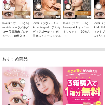
loveil(ラヴェール) aq
loveil（ラヴェール）
loveil（ラヴェール）
lovei
ua rich キャラメルグ
Arcadia gold（アルカ
Honey trick（ハニー
Addict
ロー 倖田來未プロデ
ディアゴールド） 倖
トリック） （10枚入
ィクトブ
ュース（10枚入り）
田來未イメージモデル
り）
0枚入り
1,760円
（10枚入り）
1,760円
1,760
(税込)
(税込)
1,760円
(税込)
おすすめ商品