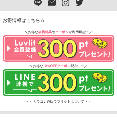
お得情報はこちら☆
＼お得な
会員特典
や
クーポン
が利用可能☆／
＼お得な
10％OFFクーポン
配布中☆／
＞＞ カラコン通販ラブリットについて ＜＜