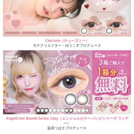
Chu'sme（チューズミー）
モテクリエイター・ゆうこすプロデュース
AngelColor Bambi Series 1day（エンジェルカラー バンビシリーズ ワンデ
ー）
益若つばさプロデュース