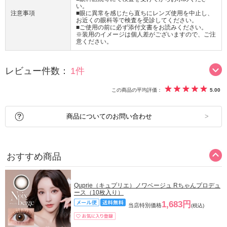
い。
注意事項
■眼に異常を感じたら直ちにレンズ使用を中止し、
お近くの眼科等で検査を受診してください。
■ご使用の前に必ず添付文書をお読みください。
※装用のイメージは個人差がございますので、ご注
意ください。
レビュー件数：
1件
この商品の平均評価：
5.00
商品についてのお問い合わせ
おすすめ商品
Quprie（キュプリエ）ノワベージュ Rちゃんプロデュ
ース（10枚入り）
1,683円
当店特別価格
(税込)