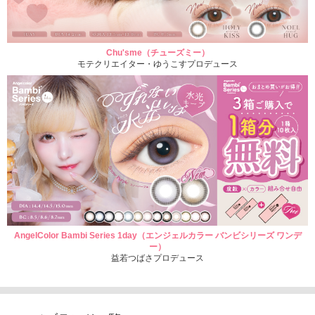
Chu'sme（チューズミー）
モテクリエイター・ゆうこすプロデュース
AngelColor Bambi Series 1day（エンジェルカラー バンビシリーズ ワンデ
ー）
益若つばさプロデュース