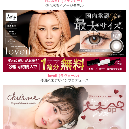
FLANMY（フランミー）
佐々木希イメージモデル
loveil（ラヴェール）
倖田來未デザインプロデュース