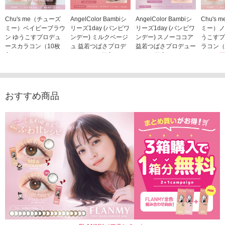
Chu's me（チューズ
AngelColor Bambiシ
AngelColor Bambiシ
Chu's
ミー）ベイビーブラウ
リーズ1day (バンビワ
リーズ1day (バンビワ
ミー）ノ
ン ゆうこすプロデュ
ンデー) ミルクベージ
ンデー) スノーココア
うこすプ
ースカラコン（10枚
ュ 益若つばさプロデ
益若つばさプロデュー
ラコン（
入り）
ュース（10枚入り）
ス（10枚入り）
1,705
1,705円
1,848円
1,848円
(税込)
(税込)
(税込)
おすすめ商品