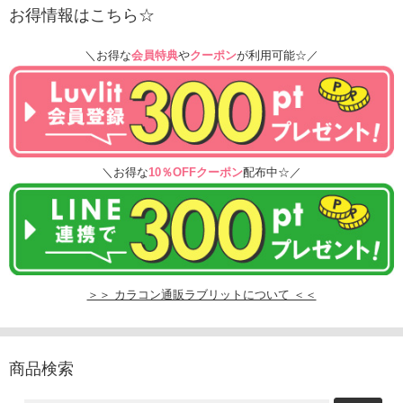
お得情報はこちら☆
＼お得な
会員特典
や
クーポン
が利用可能☆／
＼お得な
10％OFFクーポン
配布中☆／
＞＞ カラコン通販ラブリットについて ＜＜
商品検索