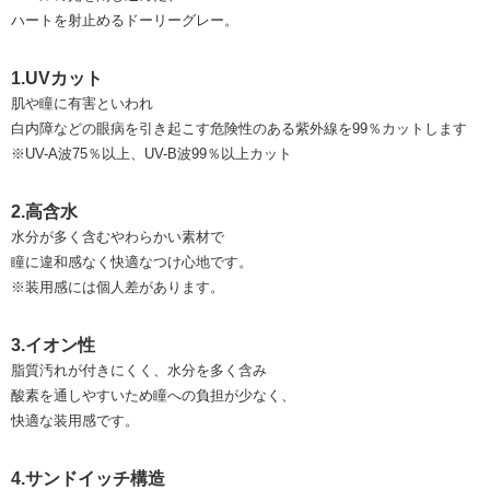
ハートを射止めるドーリーグレー。
1.UVカット
肌や瞳に有害といわれ
白内障などの眼病を引き起こす危険性のある紫外線を99％カットします
※UV-A波75％以上、UV-B波99％以上カット
2.高含水
水分が多く含むやわらかい素材で
瞳に違和感なく快適なつけ心地です。
※装用感には個人差があります。
3.イオン性
脂質汚れが付きにくく、水分を多く含み
酸素を通しやすいため瞳への負担が少なく、
快適な装用感です。
4.サンドイッチ構造