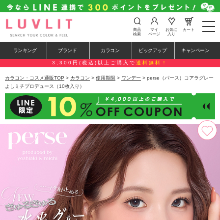
t
商品
マイ
お気に
カート
o
検索
ページ
入り
g
g
ランキング
ブランド
カラコン
ピックアップ
キャンペーン
l
e
3,300円(税込)以上ご購入で
送料無料！
n
a
カラコン・コスメ通販TOP
>
カラコン
>
使用期限
>
ワンデー
> perse（パース）コアラグレー
v
よしミチプロデュース（10枚入り）
i
g
a
t
i
o
n