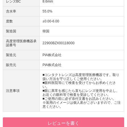
レンズBC
8.6mm
含水率
55.0%
度数
±0.00-6.00
製造国
韓国
高度管理医療機器承
22900BZX00118000
認番号
製造元
PIA株式会社
販売元
PIA株式会社
■コンタクトレンズは高度管理医療機器です。取り
扱い方法を守り正しくご使用ください。
■眼科医院等にて検査を受けてからお求めくださ
い。
注意事項
■眼に異常を感じたら直ちにレンズ使用を中止し、
お近くの眼科等で検査を受診してください。
■ご使用の前に必ず添付文書をお読みください。
※装用のイメージは個人差がございますので、ご注
意ください。
レビューを書く