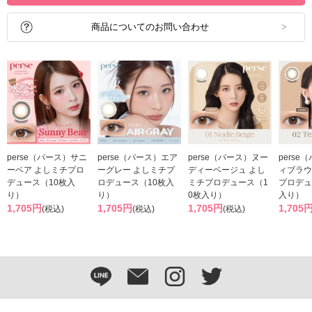
商品についてのお問い合わせ
perse（パース）サニ
perse（パース）エア
perse（パース）ヌー
perse
ーベア よしミチプロ
ーグレー よしミチプ
ディーベージュ よし
ィブラウ
デュース（10枚入
ロデュース（10枚入
ミチプロデュース（1
プロデュ
り）
り）
0枚入り）
入り）
1,705円
1,705円
1,705円
1,705
(税込)
(税込)
(税込)