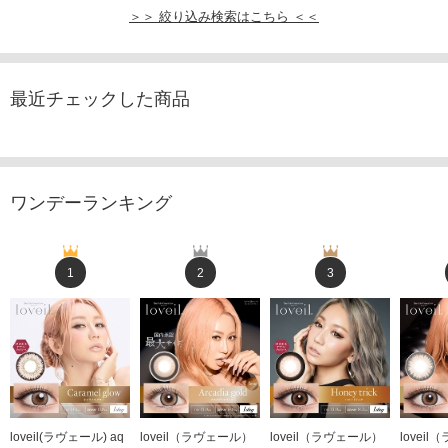
＞＞ 絞り込み検索はこちら ＜＜
最近チェックした商品
ワンデーランキング
1
2
3
loveil(ラヴェール) aq
loveil（ラヴェール）
loveil（ラヴェール）
lovei