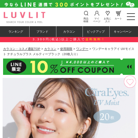
t
商品
マイ
お気に
カート
o
検索
ページ
入り
g
g
ランキング
ブランド
カラコン
ピックアップ
キャンペーン
l
e
3,300円(税込)以上ご購入で
送料無料！
n
a
カラコン・コスメ通販TOP
>
カラコン
>
使用期限
>
ワンデー
> ワンデーキャラアイ UVモイス
v
ト ナチュラルプラス メルティーブラック（20枚入り）
i
g
a
t
i
o
n