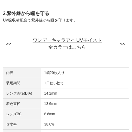
2.紫外線から瞳を守る
UV吸収材配合で紫外線から眼を守ります。
ワンデーキャラアイ UVモイスト
全カラーはこちら
内容
1箱20枚入り
装用期間
1日使い捨て
レンズ直径(DIA)
14.2mm
着色直径
13.6mm
レンズBC
8.6mm
含水率
38.6%