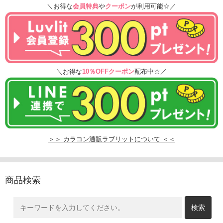
＼お得な
会員特典
や
クーポン
が利用可能☆／
＼お得な
10％OFFクーポン
配布中☆／
＞＞ カラコン通販ラブリットについて ＜＜
商品検索