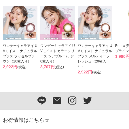
ワンデーキャラアイ U
ワンデーキャラアイ U
ワンデーキャラアイ U
Boric
Vモイスト ナチュラル
Vモイスト カラーシリ
Vモイスト ナチュラル
プライマ
プラス ラッセルブラ
ーズ シアブルーム（3
プラス メルティーフ
1,980
ウン（20枚入り）
0枚入り）
レッシュ（20枚入
2,922円
3,707円
り）
(税込)
(税込)
2,922円
(税込)
お得情報はこちら☆