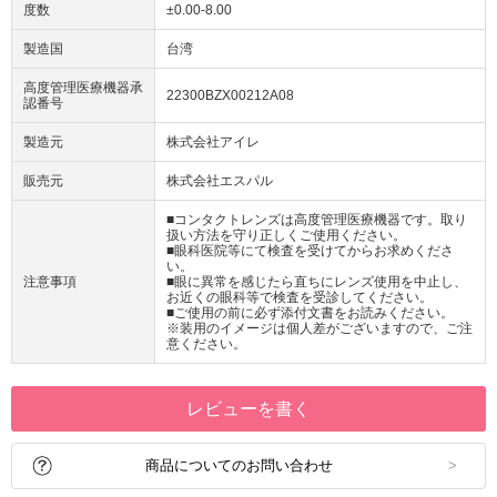
度数
±0.00-8.00
製造国
台湾
高度管理医療機器承
22300BZX00212A08
認番号
製造元
株式会社アイレ
販売元
株式会社エスパル
■コンタクトレンズは高度管理医療機器です。取り
扱い方法を守り正しくご使用ください。
■眼科医院等にて検査を受けてからお求めくださ
い。
注意事項
■眼に異常を感じたら直ちにレンズ使用を中止し、
お近くの眼科等で検査を受診してください。
■ご使用の前に必ず添付文書をお読みください。
※装用のイメージは個人差がございますので、ご注
意ください。
レビューを書く
商品についてのお問い合わせ