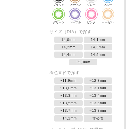
ブラック
ブラウン
グレー
ブルー
グリーン
パープル
ピンク
ヘーゼル
サイズ（DIA）で探す
14,0mm
14,1mm
14,2mm
14,3mm
14,4mm
14,5mm
15,0mm
着色直径で探す
~11.9mm
~12,8mm
~13,0mm
~13,1mm
~13,3mm
~13,4mm
~13,5mm
~13,6mm
~13,7mm
~13,8mm
~14,2mm
非公表