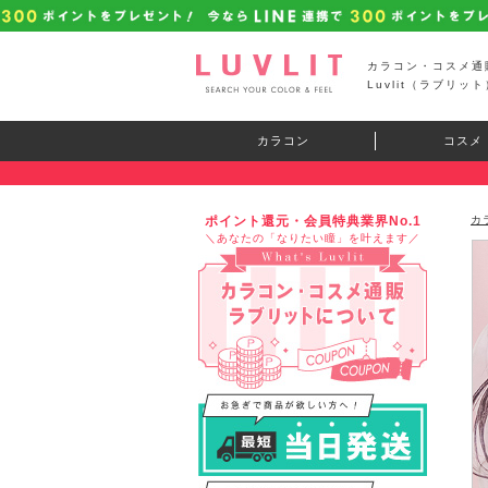
カラコン・コスメ通
Luvlit（ラブリット
カラコン
コスメ
ポイント還元・会員特典業界No.1
カ
＼あなたの「なりたい瞳」を叶えます／