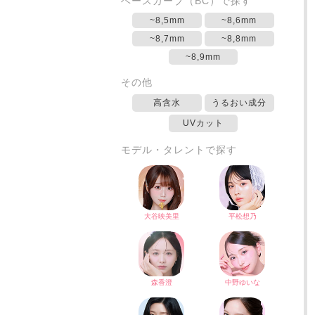
ベースカーブ（BC）で探す
~8,5mm
~8,6mm
~8,7mm
~8,8mm
~8,9mm
その他
高含水
うるおい成分
UVカット
モデル・タレントで探す