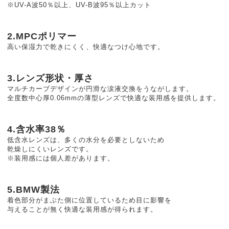
※UV-A波50％以上、UV-B波95％以上カット
2.MPCポリマー
高い保湿力で乾きにくく、快適なつけ心地です。
3.レンズ形状・厚さ
マルチカーブデザインが円滑な涙液交換をうながします。
全度数中心厚0.06mmの薄型レンズで快適な装用感を提供します。
4.含水率38％
低含水レンズは、多くの水分を必要としないため
乾燥しにくいレンズです。
※装用感には個人差があります。
5.BMW製法
着色部分がまぶた側に位置しているため目に影響を
与えることが無く快適な装用感が得られます。