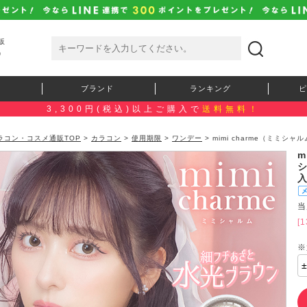
販
）
ブランド
ランキング
ピ
3,300円(税込)以上ご購入で
送料無料！
ラコン・コスメ通販TOP
>
カラコン
>
使用期限
>
ワンデー
> mimi charme（ミミシ
m
シ
当
[