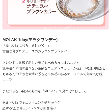
MOLAK 1day(モラクワンデー)
『新しい瞳に写る、新しい私。』
宮脇咲良プロデュースのカラコンブランド♡
トレンドに敏感で新しいモノを求める方にオススメ♪
派手過ぎず地味過ぎない絶妙なニュアンスカラーが流行りの透明感ある
ちゅるんEYEや色素薄い系など立体感のあるナチュラルで印象的な瞳
に...♡
まだ知らない自分の魅力を『MOLAK』で見つけてほしい。
あま～い瞳でキュンキュンさせちゃう？
恋する”あまキュン”レンズが新登場♡