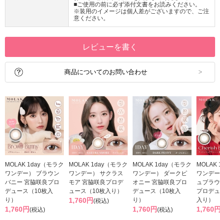
■ご使用の前に必ず添付文書をお読みください。
※装用のイメージは個人差がございますので、ご注
意ください。
レビューを書く
商品についてのお問い合わせ
MOLAK 1day（モラク
MOLAK 1day（モラク
MOLAK 1day（モラク
MOLAK
ワンデー） ブラウン
ワンデー） サクラス
ワンデー） ダークピ
ワンデー
バニー 宮脇咲良プロ
モア 宮脇咲良プロデ
オニー 宮脇咲良プロ
ュブラウ
デュース（10枚入
ュース（10枚入り）
デュース（10枚入
プロデュ
り）
1,760円
り）
入り）
(税込)
1,760円
1,760円
1,760
(税込)
(税込)