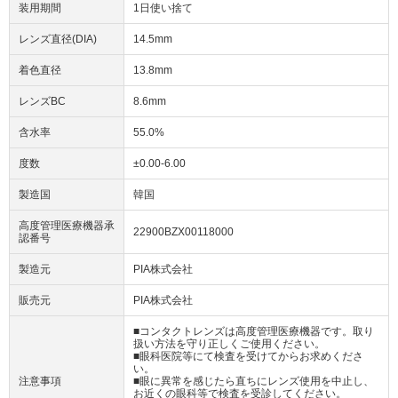
装用期間
1日使い捨て
レンズ直径(DIA)
14.5mm
着色直径
13.8mm
レンズBC
8.6mm
含水率
55.0%
度数
±0.00-6.00
製造国
韓国
高度管理医療機器承
22900BZX00118000
認番号
製造元
PIA株式会社
販売元
PIA株式会社
■コンタクトレンズは高度管理医療機器です。取り
扱い方法を守り正しくご使用ください。
■眼科医院等にて検査を受けてからお求めくださ
い。
注意事項
■眼に異常を感じたら直ちにレンズ使用を中止し、
お近くの眼科等で検査を受診してください。