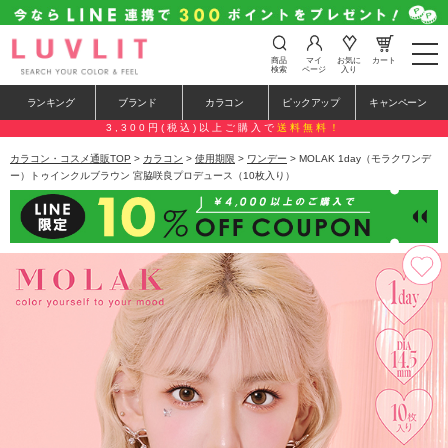
t
商品
マイ
お気に
カート
o
検索
ページ
入り
g
g
ランキング
ブランド
カラコン
ピックアップ
キャンペーン
l
e
3,300円(税込)以上ご購入で
送料無料！
n
a
カラコン・コスメ通販TOP
>
カラコン
>
使用期限
>
ワンデー
> MOLAK 1day（モラクワンデ
v
ー）トゥインクルブラウン 宮脇咲良プロデュース（10枚入り）
i
g
a
t
i
o
n