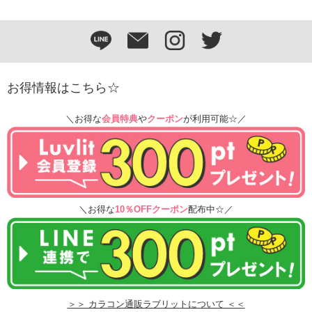
お得情報はこちら☆
＼お得な
会員特典
や
クーポン
が利用可能☆／
＼お得な
10％OFFクーポン
配布中☆／
＞＞ カラコン通販ラブリットについて ＜＜