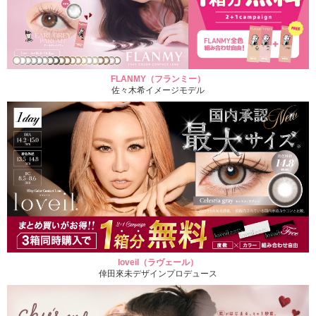
FLANMY（フランミー）
佐々木希イメージモデル
loveil（ラヴェール）
倖田來未デザインプロデュース