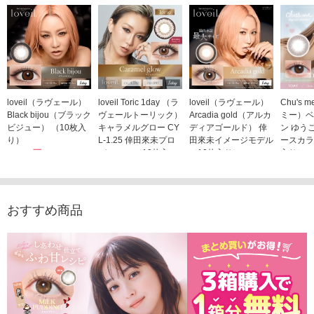
loveil（ラヴェール）
loveil Toric 1day （ラ
loveil（ラヴェール）
Chu's
Black bijou（ブラック
ヴェールトーリック）
Arcadia gold（アルカ
ミー）ベ
ビジュー） （10枚入
キャラメルグロー CY
ディアゴールド） 倖
ン ゆう
り）
L-1.25 倖田來未プロ
田來未イメージモデル
ースカラ
1,760円
デュース （10枚入
（10枚入り）
入り）
(税込)
り）
1,760円
1,705
(税込)
1,760円
(税込)
おすすめ商品