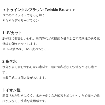
＜トゥインクルブラウン-Twinkle Brown-＞
３つのハイライトでもっと輝く
きらきらデイリーブラウン
1.UVカット
肌や瞳に有害といわれ、白内障などの眼病を引き起こす危険性のある紫
外線を99％カットします。
※UV-A波75%、UV-B波99%カット
2.高含水
水分が多く含むやわらかい素材で、瞳に違和感なく快適なつけ心地で
す。
※装用感には個人差があります。
3.イオン性
脂質汚れが付きにくく、⽔分を多く含み酸素を通しやすいため瞳への負
担が少なく、快適な装用感です。