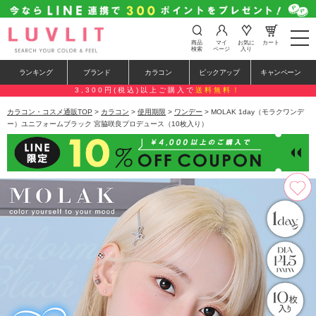
t
商品
マイ
お気に
カート
o
検索
ページ
入り
g
g
ランキング
ブランド
カラコン
ピックアップ
キャンペーン
l
e
3,300円(税込)以上ご購入で
送料無料！
n
a
カラコン・コスメ通販TOP
>
カラコン
>
使用期限
>
ワンデー
> MOLAK 1day（モラクワンデ
v
ー）ユニフォームブラック 宮脇咲良プロデュース（10枚入り）
i
g
a
t
i
o
n