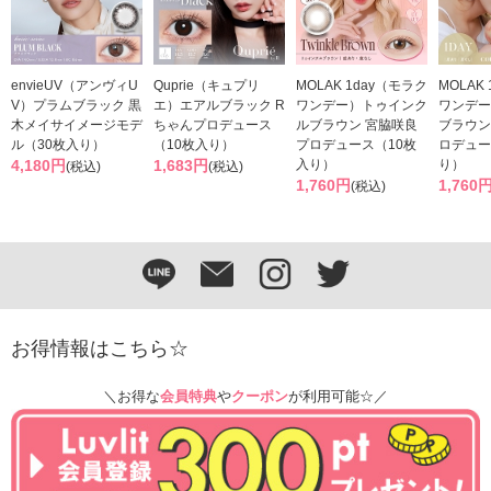
envieUV（アンヴィU
Quprie（キュプリ
MOLAK 1day（モラク
MOLAK
V）プラムブラック 黒
エ）エアルブラック R
ワンデー）トゥインク
ワンデー
木メイサイメージモデ
ちゃんプロデュース
ルブラウン 宮脇咲良
ブラウン
ル（30枚入り）
（10枚入り）
プロデュース（10枚
ロデュー
4,180円
1,683円
入り）
り）
(税込)
(税込)
1,760円
1,760
(税込)
お得情報はこちら☆
＼お得な
会員特典
や
クーポン
が利用可能☆／