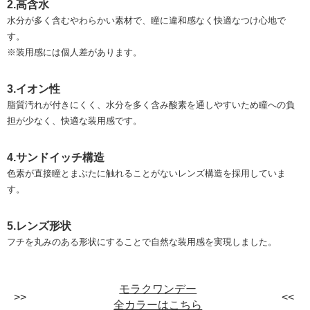
2.高含水
水分が多く含むやわらかい素材で、瞳に違和感なく快適なつけ心地で
す。
※装用感には個人差があります。
3.イオン性
脂質汚れが付きにくく、⽔分を多く含み酸素を通しやすいため瞳への負
担が少なく、快適な装用感です。
4.サンドイッチ構造
色素が直接瞳とまぶたに触れることがないレンズ構造を採用していま
す。
5.レンズ形状
フチを丸みのある形状にすることで自然な装用感を実現しました。
モラクワンデー
全カラーはこちら