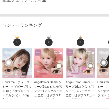
最近チェックした商品
ワンデーランキング
1
2
3
Chu's me（チューズ
AngelColor Bambiシ
AngelColor Bambiシ
Chu's
ミー）ベイビーブラウ
リーズ1day (バンビワ
リーズ1day (バンビワ
ミー）ノ
ン ゆうこすプロデュ
ンデー) ミルクベージ
ンデー) スノーココア
うこすプ
ースカラコン（10枚
ュ 益若つばさプロデ
益若つばさプロデュー
ラコン（
入り）
ュース（10枚入り）
ス（10枚入り）
1,705
1,705円
1,848円
1,848円
(税込)
(税込)
(税込)