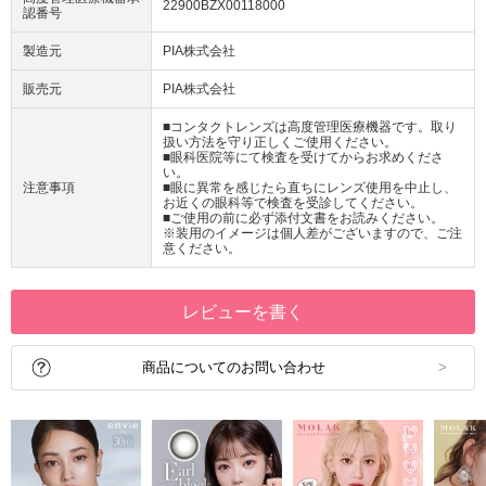
22900BZX00118000
認番号
製造元
PIA株式会社
販売元
PIA株式会社
■コンタクトレンズは高度管理医療機器です。取り
扱い方法を守り正しくご使用ください。
■眼科医院等にて検査を受けてからお求めくださ
い。
注意事項
■眼に異常を感じたら直ちにレンズ使用を中止し、
お近くの眼科等で検査を受診してください。
■ご使用の前に必ず添付文書をお読みください。
※装用のイメージは個人差がございますので、ご注
意ください。
レビューを書く
商品についてのお問い合わせ