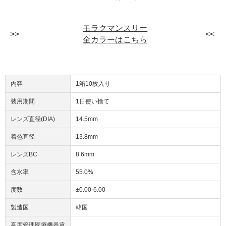
モラクマンスリー
全カラーはこちら
内容
1箱10枚入り
装用期間
1日使い捨て
レンズ直径(DIA)
14.5mm
着色直径
13.8mm
レンズBC
8.6mm
含水率
55.0%
度数
±0.00-6.00
製造国
韓国
高度管理医療機器承