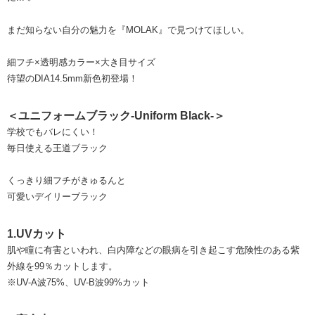
まだ知らない自分の魅力を『MOLAK』で見つけてほしい。
細フチ×透明感カラー×大き目サイズ
待望のDIA14.5mm新色初登場！
＜ユニフォームブラック-Uniform Black-＞
学校でもバレにくい！
毎日使える王道ブラック
くっきり細フチがきゅるんと
可愛いデイリーブラック
1.UVカット
肌や瞳に有害といわれ、白内障などの眼病を引き起こす危険性のある紫
外線を99％カットします。
※UV-A波75%、UV-B波99%カット