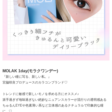
MOLAK 1day(モラクワンデー)
『新しい瞳に写る、新しい私。』
宮脇咲良プロデュースのカラコンブランド♡
トレンドに敏感で新しいモノを求める方にオススメ♪
派手過ぎず地味過ぎない絶妙なニュアンスカラーが流行りの透明感ある
ちゅるんEYEや色素薄い系など立体感のあるナチュラルで印象的な瞳
に...♡