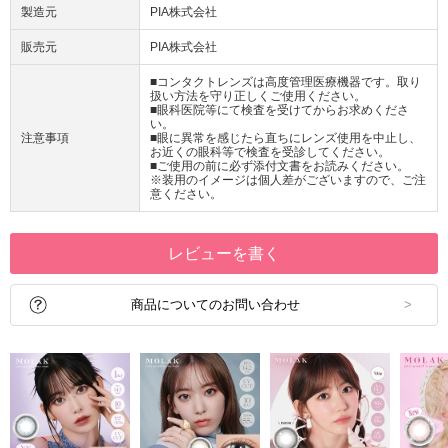
製造元
PIA株式会社
販売元
PIA株式会社
■コンタクトレンズは高度管理医療機器です。取り
扱い方法を守り正しくご使用ください。
■眼科医院等にて検査を受けてからお求めくださ
い。
注意事項
■眼に異常を感じたら直ちにレンズ使用を中止し、
お近くの眼科等で検査を受診してください。
■ご使用の前に必ず添付文書をお読みください。
※装用のイメージは個人差がございますので、ご注
意ください。
レビューを書く
商品についてのお問い合わせ