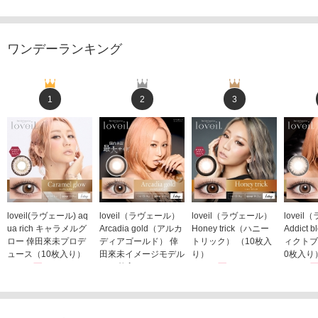
ワンデーランキング
1
2
3
loveil(ラヴェール) aq
loveil（ラヴェール）
loveil（ラヴェール）
lovei
ua rich キャラメルグ
Arcadia gold（アルカ
Honey trick（ハニー
Addict
ロー 倖田來未プロデ
ディアゴールド） 倖
トリック） （10枚入
ィクトブ
ュース（10枚入り）
田來未イメージモデル
り）
0枚入り
1,760円
（10枚入り）
1,760円
1,760
(税込)
(税込)
1,760円
(税込)