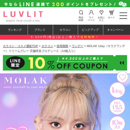
t
商品
マイ
お気に
カート
o
検索
ページ
入り
g
g
ランキング
ブランド
カラコン
ピックアップ
キャンペーン
l
e
3,300円(税込)以上ご購入で
送料無料！
n
a
カラコン・コスメ通販TOP
>
カラコン
>
使用期限
>
ワンデー
> MOLAK 1day（モラクワンデ
v
ー）ドリームグレー 宮脇咲良プロデュース（10枚入り）
i
g
a
t
i
o
n