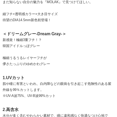
まだ知らない自分の魅力を『MOLAK』で見つけてほしい。
細フチ×透明感カラー×大き目サイズ
待望のDIA14.5mm新色初登場！
＜ドリームグレー-Dream Gray-＞
新感覚！極細3重フチ！？
韓国アイドルっぽグレー
極細うるうるレイヤーフチが
儚さたっぷりのゆめかわグレー
1.UVカット
肌や瞳に有害といわれ、白内障などの眼病を引き起こす危険性のある紫
外線を99％カットします。
※UV-A波75%、UV-B波99%カット
2.高含水
水分が多く含むやわらかい素材で、瞳に違和感なく快適なつけ心地で