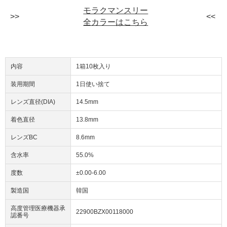
モラクマンスリー
全カラーはこちら
内容
1箱10枚入り
装用期間
1日使い捨て
レンズ直径(DIA)
14.5mm
着色直径
13.8mm
レンズBC
8.6mm
含水率
55.0%
度数
±0.00-6.00
製造国
韓国
高度管理医療機器承
22900BZX00118000
認番号