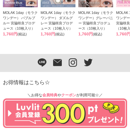
MOLAK 1day（モラク
MOLAK 1day（モラク
MOLAK 1day（モラク
MOLAK
ワンデー） バブルブ
ワンデー） ダズルグ
ワンデー）グレーバニ
ワンデー
ルー 宮脇咲良プロデ
レー 宮脇咲良プロデ
ー 宮脇咲良プロデュ
宮脇咲良
ュース（10枚入り）
ュース（10枚入り）
ース（10枚入り）
（10枚
1,760円
1,760円
1,760円
1,760
(税込)
(税込)
(税込)
お得情報はこちら☆
＼お得な
会員特典
や
クーポン
が利用可能☆／