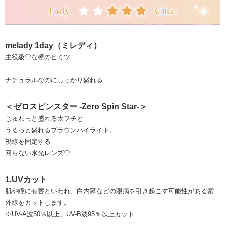
melady 1day（ミレディ）
主役級♡な瞳のヒミツ
ナチュラルなのにしっかり盛れる
＜ゼロスピンスター -Zero Spin Star-＞
じゅわっと盛れる太フチと
うるっと盛れるブラウンハイライト。
視線を固定する
回らない水光レンズ♡
1.UVカット
肌や瞳に有害といわれ、白内障などの眼病を引き起こす可能性がある紫
外線をカットします。
※UV-A波50％以上、UV-B波95％以上カット