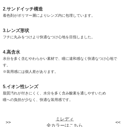
2.サンドイッチ構造
着色剤がポリマー層によりレンズ内に包埋しています。
3.レンズ形状
フチに丸みをつけより快適なつけ心地を目指しました。
4.高含水
水分を多く含むやわらかい素材で、瞳に違和感なく快適なつけ心地で
す。
※装用感には個人差があります。
5.イオン性レンズ
脂質汚れが付きにくく、水分を多く含み酸素を通しやすいため
瞳への負担が少なく、快適な装用感です。
ミレディ
全カラーはこちら