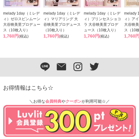
melady 1day（ミレデ
melady 1day（ミレデ
melady 1day（ミレデ
melady
ィ）ゼロスピンムーン
ィ）マリアリング 大
ィ）プリンセスショコ
ィ）アイ
大谷映美里プロデュー
谷映美里プロデュース
ラ 大谷映美里プロデ
大谷映美
ス（10枚入り）
（10枚入り）
ュース（10枚入り）
ス（10
1,760円
1,760円
1,760円
1,760
(税込)
(税込)
(税込)
お得情報はこちら☆
＼お得な
会員特典
や
クーポン
が利用可能☆／