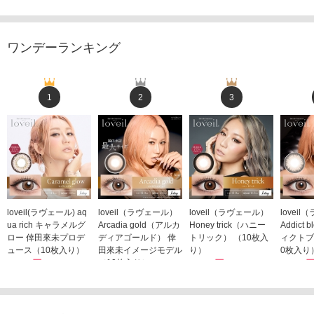
ワンデーランキング
1
2
3
loveil(ラヴェール) aq
loveil（ラヴェール）
loveil（ラヴェール）
lovei
ua rich キャラメルグ
Arcadia gold（アルカ
Honey trick（ハニー
Addict
ロー 倖田來未プロデ
ディアゴールド） 倖
トリック） （10枚入
ィクトブ
ュース（10枚入り）
田來未イメージモデル
り）
0枚入り
1,760円
（10枚入り）
1,760円
1,760
(税込)
(税込)
1,760円
(税込)