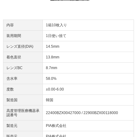
内容
1箱10枚入り
装用期間
1日使い捨て
レンズ直径(DIA)
14.5mm
着色直径
13.8mm
レンズBC
8.7mm
含水率
58.0%
度数
±0.00-6.00
製造国
韓国
高度管理医療機器承
22400BZX00427000 / 22900BZX00118000
認番号
製造元
PIA株式会社
販売元
PIA株式会社