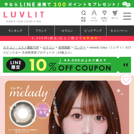
t
商品
マイ
お気に
カート
o
検索
ページ
入り
g
g
ランキング
ブランド
カラコン
ピックアップ
キャンペーン
l
e
3,300円(税込)以上ご購入で
送料無料！
n
a
カラコン・コスメ通販TOP
>
カラコン
>
使用期限
>
ワンデー
> melady 1day（ミレディ）ゼロ
v
スピンスター 大谷映美里プロデュース（10枚入り）
i
g
a
t
i
o
n