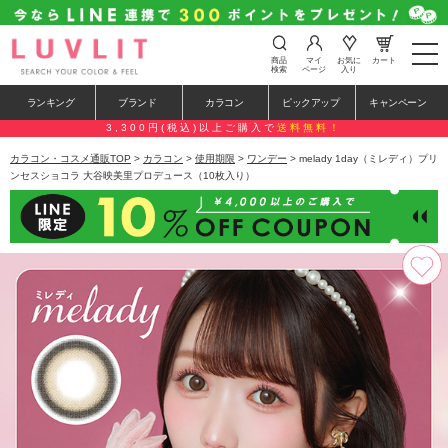
t
商品
マイ
お気に
カート
o
検索
ページ
入り
g
g
ランキング
ブランド
カラコン
ピックアップ
キャンペーン
l
e
3,300円(税込)以上ご購入で
送料無料！
n
a
カラコン・コスメ通販TOP
>
カラコン
>
使用期限
>
ワンデー
> melady 1day（ミレディ）プリ
v
ンセスショコラ 大谷映美里プロデュース（10枚入り）
i
g
a
t
i
o
n