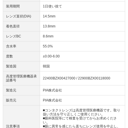
装用期間
1日使い捨て
レンズ直径(DIA)
14.5mm
着色直径
13.8mm
レンズBC
8.6mm
含水率
55.0%
度数
±0.00-6.00
製造国
韓国
高度管理医療機器承
22400BZX00427000 / 22900BZX00118000
認番号
製造元
PIA株式会社
販売元
PIA株式会社
■コンタクトレンズは高度管理医療機器です。取り
扱い方法を守り正しくご使用ください。
■眼科医院等にて検査を受けてからお求めくださ
い。
注意事項
■眼に異常を感じたら直ちにレンズ使用を中止し、