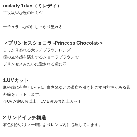
melady 1day（ミレディ）
主役級♡な瞳のヒミツ
ナチュラルなのにしっかり盛れる
＜プリンセスショコラ -Princess Chocolat-＞
しっかり盛れる太フチブラウンレンズ
瞳の立体感を演出するショコラブラウンで
プリンセスみたいに愛される瞳に♡
1.UVカット
肌や瞳に有害といわれ、白内障などの眼病を引き起こす可能性がある紫
外線をカットします。
※UV-A波50％以上、UV-B波95％以上カット
2.サンドイッチ構造
着色剤がポリマー層によりレンズ内に包埋しています。