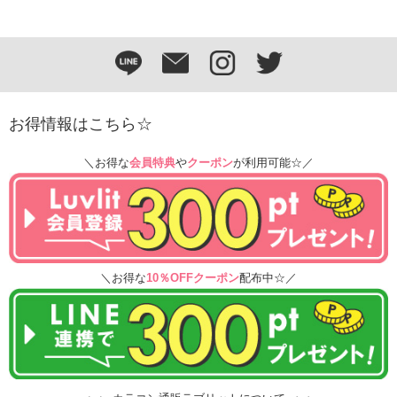
お得情報はこちら☆
＼お得な
会員特典
や
クーポン
が利用可能☆／
＼お得な
10％OFFクーポン
配布中☆／