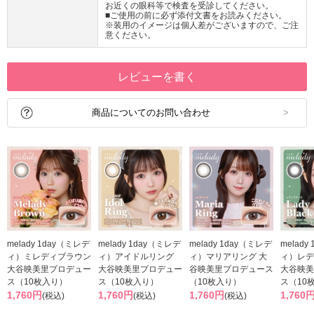
お近くの眼科等で検査を受診してください。
■ご使用の前に必ず添付文書をお読みください。
※装用のイメージは個人差がございますので、ご注
意ください。
レビューを書く
商品についてのお問い合わせ
melady 1day（ミレデ
melady 1day（ミレデ
melady 1day（ミレデ
melady
ィ）ミレディブラウン
ィ）アイドルリング
ィ）マリアリング 大
ィ）レデ
大谷映美里プロデュー
大谷映美里プロデュー
谷映美里プロデュース
大谷映美
ス（10枚入り）
ス（10枚入り）
（10枚入り）
ス（10
1,760円
1,760円
1,760円
1,760
(税込)
(税込)
(税込)