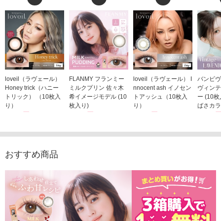
loveil（ラヴェール）
FLANMY フランミー
loveil（ラヴェール） I
バンビヴ
Honey trick（ハニー
ミルクプリン 佐々木
nnocent ash イノセン
ヴィンテ
トリック） （10枚入
希イメージモデル (10
トアッシュ（10枚入
ー (10
り）
枚入り)
り）
ばさカラ
1,760円
1,815円
1,760円
1,848
(税込)
(税込)
(税込)
おすすめ商品