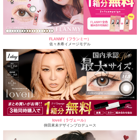
FLANMY（フランミー）
佐々木希イメージモデル
loveil（ラヴェール）
倖田來未デザインプロデュース