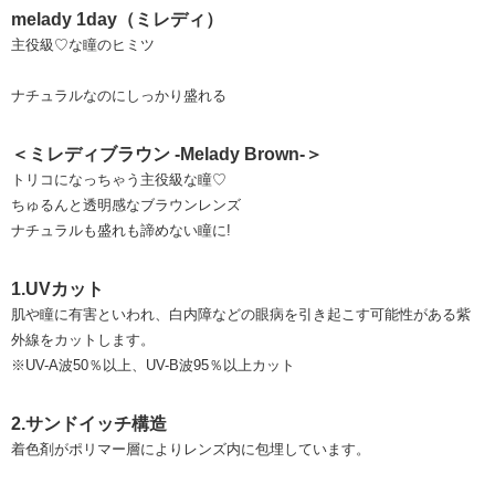
melady 1day（ミレディ）
主役級♡な瞳のヒミツ
ナチュラルなのにしっかり盛れる
＜ミレディブラウン -Melady Brown-＞
トリコになっちゃう主役級な瞳♡
ちゅるんと透明感なブラウンレンズ
ナチュラルも盛れも諦めない瞳に!
1.UVカット
肌や瞳に有害といわれ、白内障などの眼病を引き起こす可能性がある紫
外線をカットします。
※UV-A波50％以上、UV-B波95％以上カット
2.サンドイッチ構造
着色剤がポリマー層によりレンズ内に包埋しています。