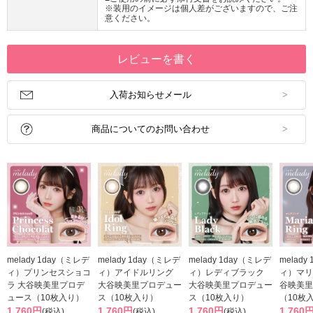
※装用のイメージは個人差がございますので、ご注
意ください。
レビューを書く
入荷お知らせメール
商品についてのお問い合わせ
melady 1day（ミレデ
melady 1day（ミレデ
melady 1day（ミレデ
melady
ィ）プリンセスショコ
ィ）アイドルリング
ィ）レディブラック
ィ）マリ
ラ 大谷映美里プロデ
大谷映美里プロデュー
大谷映美里プロデュー
谷映美里
ュース（10枚入り）
ス（10枚入り）
ス（10枚入り）
（10枚
1,760円
1,760円
1,760円
1,760
(税込)
(税込)
(税込)