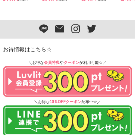
お得情報はこちら☆
＼お得な
会員特典
や
クーポン
が利用可能☆／
＼お得な
10％OFFクーポン
配布中☆／