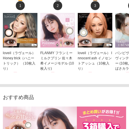
1
2
3
loveil（ラヴェール）
FLANMY フランミー
loveil（ラヴェール） I
バンビヴ
Honey trick（ハニー
ミルクプリン 佐々木
nnocent ash イノセン
ヴィンテ
トリック） （10枚入
希イメージモデル (10
トアッシュ（10枚入
ー (10
り）
枚入り)
り）
ばさカラ
1,760円
1,815円
1,760円
1,848
(税込)
(税込)
(税込)
おすすめ商品