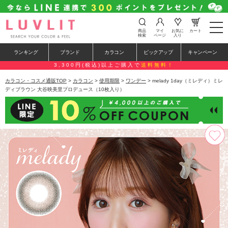
t
商品
マイ
お気に
カート
o
検索
ページ
入り
g
g
ランキング
ブランド
カラコン
ピックアップ
キャンペーン
l
e
3,300円(税込)以上ご購入で
送料無料！
n
a
カラコン・コスメ通販TOP
>
カラコン
>
使用期限
>
ワンデー
> melady 1day（ミレディ）ミレ
v
ディブラウン 大谷映美里プロデュース（10枚入り）
i
g
a
t
i
o
n