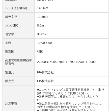
レンズ直径(DIA)
14.5mm
着色直径
13.8mm
レンズBC
8.6mm
含水率
38.0%
度数
±0.00-6.00
製造国
韓国
高度管理医療機器承
22400BZX00427000 / 22900BZX00118000
認番号
製造元
PIA株式会社
販売元
PIA株式会社
■コンタクトレンズは高度管理医療機器です。取り
扱い方法を守り正しくご使用ください。
■眼科医院等にて検査を受けてからお求めくださ
い。
注意事項
■眼に異常を感じたら直ちにレンズ使用を中止し、
お近くの眼科等で検査を受診してください。
■ご使用の前に必ず添付文書をお読みください。