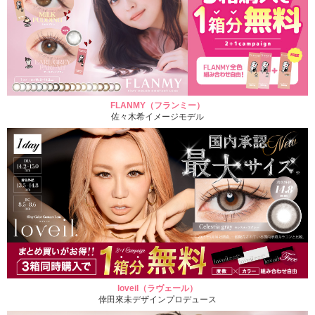
FLANMY（フランミー）
佐々木希イメージモデル
loveil（ラヴェール）
倖田來未デザインプロデュース